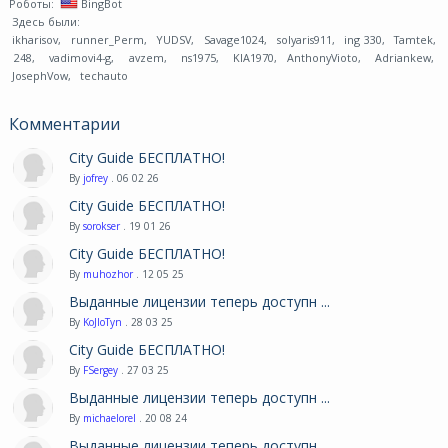
Роботы:
BingBot
Здесь были:
ikharisov
,
runner_Perm
,
YUDSV
,
Savage1024
,
solyaris911
,
ing 330
,
Tamtek
,
248
,
vadimovi4-g
,
avzem
,
ns1975
,
KIA1970
,
AnthonyVioto
,
Adriankew
,
JosephVow
,
techauto
Комментарии
City Guide БЕСПЛАТНО!
By
jofrey
. 06 02 26
City Guide БЕСПЛАТНО!
By
sorokser
. 19 01 26
City Guide БЕСПЛАТНО!
By
muhozhor
. 12 05 25
Выданные лицензии теперь доступн ...
By
KoJIoTyn
. 28 03 25
City Guide БЕСПЛАТНО!
By
FSergey
. 27 03 25
Выданные лицензии теперь доступн ...
By
michaelorel
. 20 08 24
Выданные лицензии теперь доступн ...