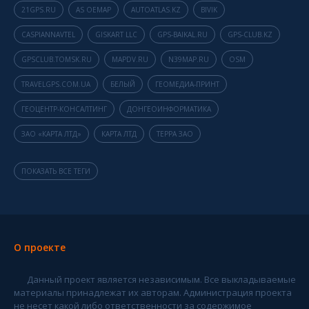
21GPS.RU
AS OEMAP
AUTOATLAS.KZ
BIVIK
CASPIANNAVTEL
GISKART LLC
GPS-BAIKAL.RU
GPS-CLUB.KZ
GPSCLUB.TOMSK.RU
MAPDV.RU
N39MAP.RU
OSM
TRAVELGPS.COM.UA
БЕЛЫЙ
ГЕОМЕДИА-ПРИНТ
ГЕОЦЕНТР-КОНСАЛТИНГ
ДОНГЕОИНФОРМАТИКА
ЗАО «КАРТА ЛТД»
КАРТА ЛТД
ТЕРРА ЗАО
ПОКАЗАТЬ ВСЕ ТЕГИ
О проекте
Данный проект является независимым. Все выкладываемые
материалы принадлежат их авторам. Администрация проекта
не несет какой либо ответственности за содержимое