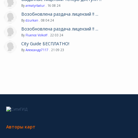
By
armatyrbatur
. 16 08 24
Возобновлена раздача лицензий !! ...
By
dzurkan
. 08 04 24
Возобновлена раздача лицензий !! ...
By
Fluence Volkoff
. 22 03 24
City Guide БЕСПЛАТНО!
By
Александр7117
. 21 09 23
Авторы карт