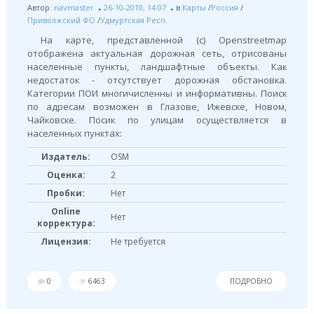
Автор:
navmaster
26-10-2010, 14:07
в
Карты
/
Россия
/
Приволжский ФО
/
Удмуртская Респ.
На карте, представленной (с) Openstreetmap
отображена актуальная дорожная сеть, отрисованы
населенные пункты, ландшафтные объекты. Как
недостаток - отсутствует дорожная обстановка.
Категории ПОИ многичисленны и информативны. Поиск
по адресам возможен в Глазове, Ижевске, Новом,
Чайковске. Посик по улицам осуществляется в
населенных пунктах:
Издатель:
OSM
Оценка:
2
Пробки:
Нет
Online
Нет
корректура:
Лицензия:
Не требуется
0
6463
ПОДРОБНО