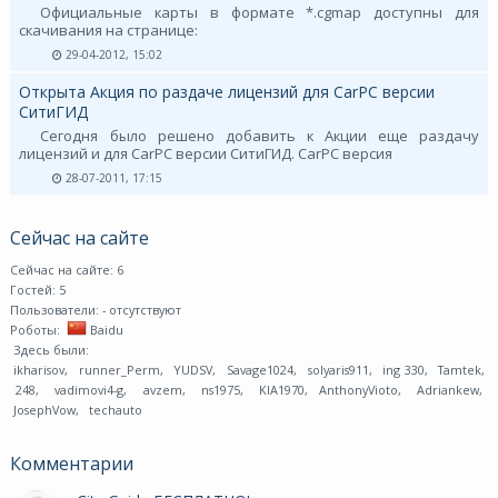
Официальные карты в формате *.cgmap доступны для
скачивания на странице:
29-04-2012, 15:02
Открыта Акция по раздаче лицензий для CarPC версии
СитиГИД
Сегодня было решено добавить к Акции еще раздачу
лицензий и для CarPC версии СитиГИД. CarPC версия
28-07-2011, 17:15
Сейчас на сайте
Сейчас на сайте: 6
Гостей: 5
Пользователи:
- отсутствуют
Роботы:
Baidu
Здесь были:
ikharisov
,
runner_Perm
,
YUDSV
,
Savage1024
,
solyaris911
,
ing 330
,
Tamtek
,
248
,
vadimovi4-g
,
avzem
,
ns1975
,
KIA1970
,
AnthonyVioto
,
Adriankew
,
JosephVow
,
techauto
Комментарии