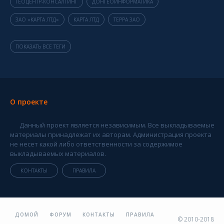
ГЕОЦЕНТР-КОНСАЛТИНГ
ДОНГЕОИНФОРМАТИКА
ЗАО «КАРТА ЛТД»
КАРТА ЛТД
ТЕРРА ЗАО
ПОКАЗАТЬ ВСЕ ТЕГИ
О проекте
Данный проект является независимым. Все выкладываемые
материалы принадлежат их авторам. Администрация проекта
не несет какой либо ответственности за содержимое
выкладываемых материалов.
КОНТАКТЫ
ПРАВИЛА
ДОМОЙ
ФОРУМ
КОНТАКТЫ
ПРАВИЛА
© 2010-2018