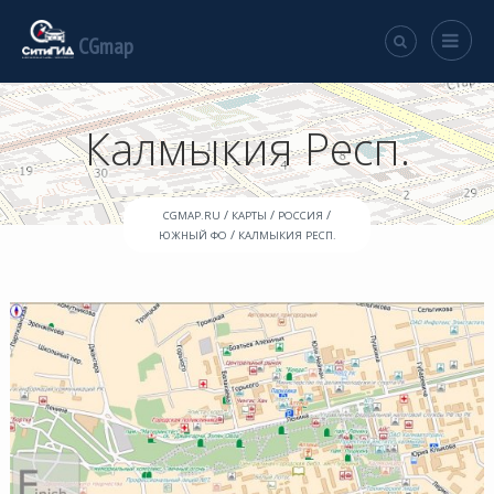
CGmap
Калмыкия Респ.
/
/
/
CGMAP.RU
КАРТЫ
РОССИЯ
/
ЮЖНЫЙ ФО
КАЛМЫКИЯ РЕСП.