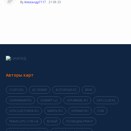
By
Александр7117
. 21 09 23
Авторы карт
21GPS.RU
AS OEMAP
AUTOATLAS.KZ
BIVIK
CASPIANNAVTEL
GISKART LLC
GPS-BAIKAL.RU
GPS-CLUB.KZ
GPSCLUB.TOMSK.RU
MAPDV.RU
N39MAP.RU
OSM
TRAVELGPS.COM.UA
БЕЛЫЙ
ГЕОМЕДИА-ПРИНТ