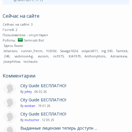
28-07-2011, 17:15
Сейчас на сайте
Сейчас на сайте: 3
Гостей: 2
Пользователи:
- отсутствуют
Роботы:
Semrush Bot
Здесь были:
ikharisov
,
runner_Perm
,
YUDSV
,
Savage1024
,
solyaris911
,
ing 330
,
Tamtek
,
248
,
vadimovi4-g
,
avzem
,
ns1975
,
KIA1970
,
AnthonyVioto
,
Adriankew
,
JosephVow
,
techauto
Комментарии
City Guide БЕСПЛАТНО!
By
jofrey
. 06 02 26
City Guide БЕСПЛАТНО!
By
sorokser
. 19 01 26
City Guide БЕСПЛАТНО!
By
muhozhor
. 12 05 25
Выданные лицензии теперь доступн ...