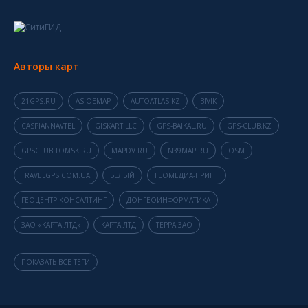
Авторы карт
21GPS.RU
AS OEMAP
AUTOATLAS.KZ
BIVIK
CASPIANNAVTEL
GISKART LLC
GPS-BAIKAL.RU
GPS-CLUB.KZ
GPSCLUB.TOMSK.RU
MAPDV.RU
N39MAP.RU
OSM
TRAVELGPS.COM.UA
БЕЛЫЙ
ГЕОМЕДИА-ПРИНТ
ГЕОЦЕНТР-КОНСАЛТИНГ
ДОНГЕОИНФОРМАТИКА
ЗАО «КАРТА ЛТД»
КАРТА ЛТД
ТЕРРА ЗАО
ПОКАЗАТЬ ВСЕ ТЕГИ