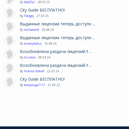
By
KoJIoTyn
. 28 03 25
City Guide БЕСПЛАТНО!
By
FSergey
. 27 03 25
Выданные лицензии теперь доступн ...
By
michaelorel
. 20 08 24
Выданные лицензии теперь доступн ...
By
armatyrbatur
. 16 08 24
Возобновлена раздача лицензий !! ...
By
dzurkan
. 08 04 24
Возобновлена раздача лицензий !! ...
By
Fluence Volkoff
. 22 03 24
City Guide БЕСПЛАТНО!
By
Александр7117
. 21 09 23