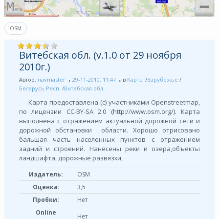
OSM
Витебская обл. (v.1.0 от 29 ноября
2010г.)
Автор:
navmaster
29-11-2010, 11:47
в
Карты
/
Зарубежье
/
Беларусь Респ.
/
Витебская обл.
Карта предоставлена (с) участниками Openstreetmap,
по лицензии СС-BY-SA 2.0 (http://www.osm.org/). Карта
выполнена с отражением актуальной дорожной сети и
дорожной обстановки области. Хорошо отрисовано
бальшая часть населенных пунктов с отражением
задний и строений. Нанесены реки и озера,объекты
ландшафта, дорожные развязки,
Издатель:
OSM
Оценка:
3,5
Пробки:
Нет
Online
Нет