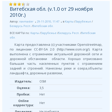
Витебская обл. (v.1.0 от 29 ноября
2010г.)
Автор:
navmaster
29-11-2010, 11:47
в
Карты
/
Зарубежье
/
Беларусь Респ.
/
Витебская обл.
ВСЕ КАРТЫ по:
Карты
/
Зарубежье
/
Беларусь Респ.
/
Витебская
обл.
Карта предоставлена (с) участниками Openstreetmap,
по лицензии СС-BY-SA 2.0 (http://www.osm.org/). Карта
выполнена с отражением актуальной дорожной сети и
дорожной обстановки области. Хорошо отрисовано
бальшая часть населенных пунктов с отражением
задний и строений. Нанесены реки и озера,объекты
ландшафта, дорожные развязки,
Издатель:
OSM
Оценка:
3,5
Пробки:
Нет
Online
Нет
корректура:
Лицензия:
Не требуется