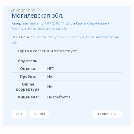
Могилевская обл.
Автор:
navmaster
1-07-2010, 11:32
в
Карты
/
Зарубежье
/
Беларусь Респ.
/
Могилёвская обл.
ВСЕ КАРТЫ по:
Карты
/
Зарубежье
/
Беларусь Респ.
/
Могилёвская
обл.
Карта в коллекции отсутствует.
Издатель:
-
Оценка:
НЕТ
Пробки:
Нет
Online
Нет
корректура:
Лицензия:
Не требуется
0
5788
ПОДРОБНО