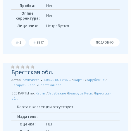
Пробки:
Нет
Online
Нет
корректура:
Лицензия:
Не требуется
2
9817
ПОДРОБНО
Брестская обл.
Автор:
navmaster
1-04-2010, 17:36
в
Карты
/
Зарубежье
/
Беларусь Респ.
/
Брестская обл.
ВСЕ КАРТЫ по:
Карты
/
Зарубежье
/
Беларусь Респ.
/
Брестская
обл.
Карта в коллекции отсутсвует
Издатель:
-
Оценка:
НЕТ