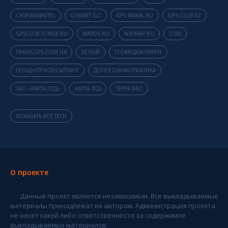
CASPIANNAVTEL
GISKART LLC
GPS-BAIKAL.RU
GPS-CLUB.KZ
GPSCLUB.TOMSK.RU
MAPDV.RU
N39MAP.RU
OSM
TRAVELGPS.COM.UA
БЕЛЫЙ
ГЕОМЕДИА-ПРИНТ
ГЕОЦЕНТР-КОНСАЛТИНГ
ДОНГЕОИНФОРМАТИКА
ЗАО «КАРТА ЛТД»
КАРТА ЛТД
ТЕРРА ЗАО
ПОКАЗАТЬ ВСЕ ТЕГИ
О проекте
Данный проект является независимым. Все выкладываемые
материалы принадлежат их авторам. Администрация проекта
не несет какой либо ответственности за содержимое
выкладываемых материалов.