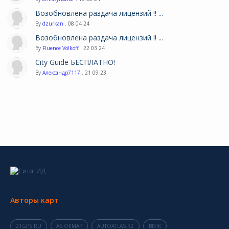
Возобновлена раздача лицензий !! ...
By
dzurkan
. 08 04 24
Возобновлена раздача лицензий !! ...
By
Fluence Volkoff
. 22 03 24
City Guide БЕСПЛАТНО!
By
Александр7117
. 21 09 23
Авторы карт
21GPS.RU
AS OEMAP
AUTOATLAS.KZ
BIVIK