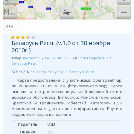
OSM
Беларусь Респ. (v.1.0 от 30 ноября
2010г.)
Автор:
navmaster
30-11-2010, 11:51
в
Карты
/
Зарубежье
/
Беларусь Респ.
ВСЕ КАРТЫ по:
Карты
/
Зарубежье
/
Беларусь Респ.
Карта предоставлена (с) участниками Openstreetmap,
по лицензии СС-BY-SA 2.0 (http://www.osm.org/). Карта
выполнена с отражением актуальной дорожной сети и
дорожной обстановки Витебской, Минской, Гомельской,
Брестской и Гродненской областей. Категории ПОИ
многочисленны и достаточно информативны. Роутинг
корректный. Карта выполнена
Издатель:
OSM
Оценка:
3,5