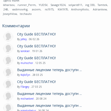
Здесь были:
ikharisov
,
runner_Perm
,
YUDSV
,
Savage1024
,
solyaris911
,
ing 330
,
Tamtek
,
248
,
vadimovi4-g
,
avzem
,
ns1975
,
KIA1970
,
AnthonyVioto
,
Adriankew
,
JosephVow
,
techauto
Комментарии
City Guide БЕСПЛАТНО!
By
jofrey
. 06 02 26
City Guide БЕСПЛАТНО!
By
sorokser
. 19 01 26
City Guide БЕСПЛАТНО!
By
muhozhor
. 12 05 25
Выданные лицензии теперь доступн ...
By
KoJIoTyn
. 28 03 25
City Guide БЕСПЛАТНО!
By
FSergey
. 27 03 25
Выданные лицензии теперь доступн ...
By
michaelorel
. 20 08 24
Выданные лицензии теперь доступн ...
By
armatyrbatur
. 16 08 24