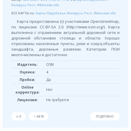
Беларусь Респ.
/
Минская обл.
ВСЕ КАРТЫ по:
Карты
/
Зарубежье
/
Беларусь Респ.
/
Минская обл.
Карта предоставлена (с) участниками Openstreetmap,
по лицензии СС-BY-SA 2.0 (http://www.osm.org/). Карта
выполнена с отражением актуальной дорожной сети и
дорожной обстановки столицы и области. Хорошо
отрисованы населенные пункты, реки и озера,объекты
ландшафта, дорожные развязки. Категории ПОИ
многочисленны и достаточно
Издатель:
OSM
Оценка:
4
Пробки:
Да
Online
Нет
корректура:
Лицензия:
Не требуется
0
6818
ПОДРОБНО