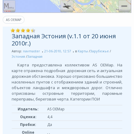
AS OEMAP
Западная Эстония (v.1.1 от 20 июня
2010г.)
Автор:
navmaster
21-06-2010, 12:57
в
Карты
/
Зарубежье
/
Эстония
/
Западная
Карта предоставлена коллективом AS OEMap. На
карте отражена подробная дорожная сеть и актуальная
дорожная обстановка. Хорошо отрисовано большинство
населенных пунтов с отображением зданий и строений,
объектов ландшафта и междворовых дорог. Отлично
отрисованы островные территории, паромные
переправы, береговая черта. Категории ПОИ
Издатель:
AS OEMap
Оценка:
4,4
Пробки:
Да
Online