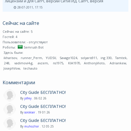
лицензий и для CarPC версии СитиГИД. CarPC версия
28-07-2011, 17:15
Сейчас на сайте
Сейчас на сайте: 5
Гостей: 4
Пользователи:
- отсутствуют
Роботы:
Semrush Bot
Здесь были:
ikharisov
,
runner_Perm
,
YUDSV
,
Savage1024
,
solyaris911
,
ing 330
,
Tamtek
,
248
,
vadimovi4-g
,
avzem
,
ns1975
,
KIA1970
,
AnthonyVioto
,
Adriankew
,
JosephVow
,
techauto
Комментарии
City Guide БЕСПЛАТНО!
By
jofrey
. 06 02 26
City Guide БЕСПЛАТНО!
By
sorokser
. 19 01 26
City Guide БЕСПЛАТНО!
By
muhozhor
. 12 05 25