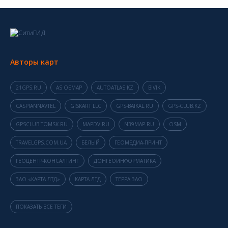
Авторы карт
21GPS.RU
AS OEMAP
AUTOATLAS.KZ
BIVIK
CASPIANNAVTEL
GISKART LLC
GPS-BAIKAL.RU
GPS-CLUB.KZ
GPSCLUB.TOMSK.RU
MAPDV.RU
N39MAP.RU
OSM
TRAVELGPS.COM.UA
БЕЛЫЙ
ГЕОМЕДИА-ПРИНТ
ГЕОЦЕНТР-КОНСАЛТИНГ
ДОНГЕОИНФОРМАТИКА
ЗАО «КАРТА ЛТД»
КАРТА ЛТД
ТЕРРА ЗАО
ПОКАЗАТЬ ВСЕ ТЕГИ