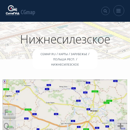
CGmap
Нижнесилезское
/
/
/
CGMAP.RU
КАРТЫ
ЗАРУБЕЖЬЕ
/
ПОЛЬША РЕСП.
НИЖНЕСИЛЕЗСКОЕ