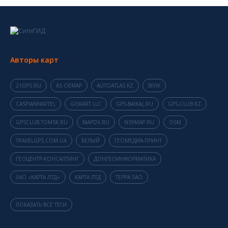
Авторы карт
21GPS.RU
AS OEMAP
AUTOATLAS.KZ
BIVIK
CASPIANNAVTEL
GISKART LLC
GPS-BAIKAL.RU
GPS-CLUB.KZ
GPSCLUB.TOMSK.RU
MAPDV.RU
N39MAP.RU
OSM
TRAVELGPS.COM.UA
БЕЛЫЙ
ГЕОМЕДИА-ПРИНТ
ГЕОЦЕНТР-КОНСАЛТИНГ
ДОНГЕОИНФОРМАТИКА
ЗАО «КАРТА ЛТД»
КАРТА ЛТД
ТЕРРА ЗАО
ПОКАЗАТЬ ВСЕ ТЕГИ