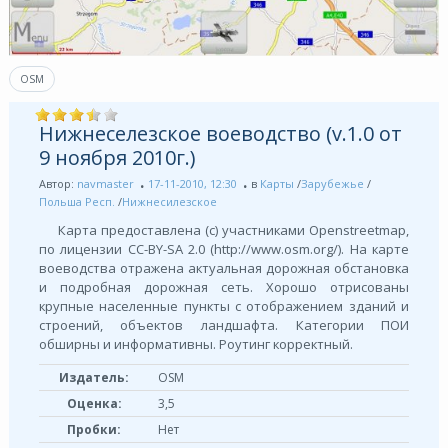
OSM
Нижнеселезское воеводство (v.1.0 от
9 ноября 2010г.)
Автор:
navmaster
17-11-2010, 12:30
в
Карты
/
Зарубежье
/
Польша Респ.
/
Нижнесилезское
Карта предоставлена (с) участниками Openstreetmap,
по лицензии СС-BY-SA 2.0 (http://www.osm.org/). На карте
воеводства отражена актуальная дорожная обстановка
и подробная дорожная сеть. Хорошо отрисованы
крупные населенные пункты с отображением зданий и
строений, объектов ландшафта. Категории ПОИ
обширны и информативны. Роутинг корректный.
Издатель:
OSM
Оценка:
3,5
Пробки:
Нет