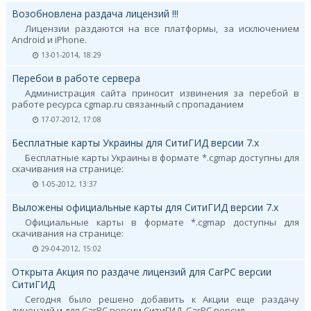
Возобновлена раздача лицензий !!!
Лицензии раздаются на все платформы, за исключением
Android и iPhone.
13-01-2014, 18:29
Перебои в работе сервера
Администрация сайта приносит извинения за перебой в
работе ресурса cgmap.ru связанный с пропаданием
17-07-2012, 17:08
Бесплатные карты Украины для СитиГИД версии 7.х
Бесплатные карты Украины в формате *.cgmap доступны для
скачивания на странице:
1-05-2012, 13:37
Выложены официальные карты для СитиГИД версии 7.х
Официальные карты в формате *.cgmap доступны для
скачивания на странице:
29-04-2012, 15:02
Открыта Акция по раздаче лицензий для CarPC версии
СитиГИД
Сегодня было решено добавить к Акции еще раздачу
лицензий и для CarPC версии СитиГИД. CarPC версия