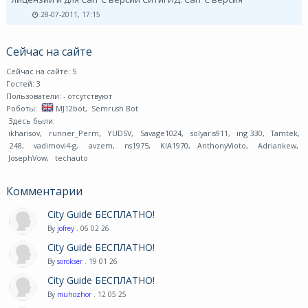
28-07-2011, 17:15
Сейчас на сайте
Сейчас на сайте: 5
Гостей: 3
Пользователи:
- отсутствуют
Роботы:
MJ12bot
,
Semrush Bot
Здесь были:
ikharisov
,
runner_Perm
,
YUDSV
,
Savage1024
,
solyaris911
,
ing 330
,
Tamtek
,
248
,
vadimovi4-g
,
avzem
,
ns1975
,
KIA1970
,
AnthonyVioto
,
Adriankew
,
JosephVow
,
techauto
Комментарии
City Guide БЕСПЛАТНО!
By
jofrey
. 06 02 26
City Guide БЕСПЛАТНО!
By
sorokser
. 19 01 26
City Guide БЕСПЛАТНО!
By
muhozhor
. 12 05 25