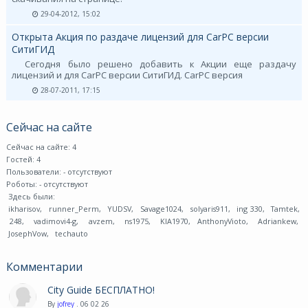
29-04-2012, 15:02
Открыта Акция по раздаче лицензий для CarPC версии
СитиГИД
Сегодня было решено добавить к Акции еще раздачу
лицензий и для CarPC версии СитиГИД. CarPC версия
28-07-2011, 17:15
Сейчас на сайте
Сейчас на сайте: 4
Гостей: 4
Пользователи:
- отсутствуют
Роботы:
- отсутствуют
Здесь были:
ikharisov
,
runner_Perm
,
YUDSV
,
Savage1024
,
solyaris911
,
ing 330
,
Tamtek
,
248
,
vadimovi4-g
,
avzem
,
ns1975
,
KIA1970
,
AnthonyVioto
,
Adriankew
,
JosephVow
,
techauto
Комментарии
City Guide БЕСПЛАТНО!
By
jofrey
. 06 02 26