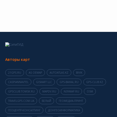
Авторы карт
21GPS.RU
AS OEMAP
AUTOATLAS.KZ
BIVIK
CASPIANNAVTEL
GISKART LLC
GPS-BAIKAL.RU
GPS-CLUB.KZ
GPSCLUB.TOMSK.RU
MAPDV.RU
N39MAP.RU
OSM
TRAVELGPS.COM.UA
БЕЛЫЙ
ГЕОМЕДИА-ПРИНТ
ГЕОЦЕНТР-КОНСАЛТИНГ
ДОНГЕОИНФОРМАТИКА