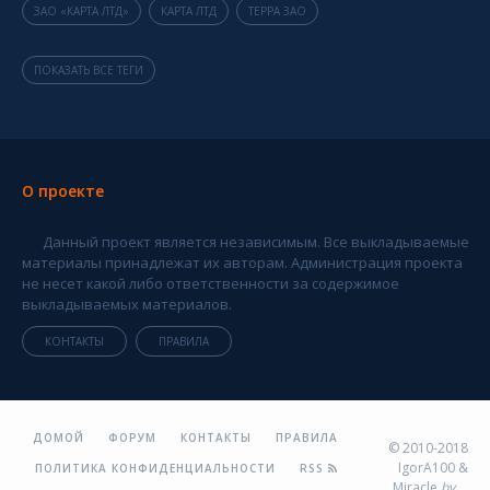
ЗАО «КАРТА ЛТД»
КАРТА ЛТД
ТЕРРА ЗАО
ПОКАЗАТЬ ВСЕ ТЕГИ
О проекте
Данный проект является независимым. Все выкладываемые
материалы принадлежат их авторам. Администрация проекта
не несет какой либо ответственности за содержимое
выкладываемых материалов.
КОНТАКТЫ
ПРАВИЛА
ДОМОЙ
ФОРУМ
КОНТАКТЫ
ПРАВИЛА
© 2010-2018
IgorA100 &
ПОЛИТИКА КОНФИДЕНЦИАЛЬНОСТИ
RSS
Miracle
by
...