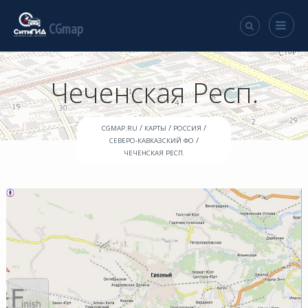
CGmap
Чеченская Респ.
/
/
/
CGMAP.RU
КАРТЫ
РОССИЯ
/
СЕВЕРО-КАВКАЗСКИЙ ФО
ЧЕЧЕНСКАЯ РЕСП.