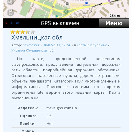
Хмельницкая обл.
Автор:
navmaster
10-02-2013, 12:24
в
Карты
/
Зарубежье
/
Украина
/
Хмельницкая обл.
На карте, представленной коллективом
travelgps.com.ua, представлена актуальная дорожная
сеть области, подробнейшая дорожная обстановка.
Отрисованы населенные пункты, дорожные развязки,
объекты ландшафта. Категории ПОИ многочисленные и
информативны. Поисковые системы по адресам
ограничены Lite версий этого издания карты. Карта
выполнена на
travelgps.com.ua
Издатель:
Оценка:
3,5
Пробки:
Нет
Online