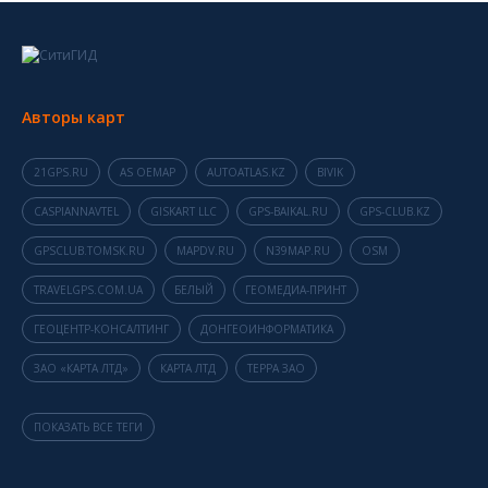
Авторы карт
21GPS.RU
AS OEMAP
AUTOATLAS.KZ
BIVIK
CASPIANNAVTEL
GISKART LLC
GPS-BAIKAL.RU
GPS-CLUB.KZ
GPSCLUB.TOMSK.RU
MAPDV.RU
N39MAP.RU
OSM
TRAVELGPS.COM.UA
БЕЛЫЙ
ГЕОМЕДИА-ПРИНТ
ГЕОЦЕНТР-КОНСАЛТИНГ
ДОНГЕОИНФОРМАТИКА
ЗАО «КАРТА ЛТД»
КАРТА ЛТД
ТЕРРА ЗАО
ПОКАЗАТЬ ВСЕ ТЕГИ