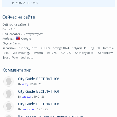
28-07-2011, 17:15
Сейчас на сайте
Сейчас на сайте: 4
Гостей: 3
Пользователи:
- отсутствуют
Роботы:
Google
Здесь были:
ikharisov
,
runner_Perm
,
YUDSV
,
Savage1024
,
solyaris911
,
ing 330
,
Tamtek
,
248
,
vadimovi4-g
,
avzem
,
ns1975
,
KIA1970
,
AnthonyVioto
,
Adriankew
,
JosephVow
,
techauto
Комментарии
City Guide БЕСПЛАТНО!
By
jofrey
. 06 02 26
City Guide БЕСПЛАТНО!
By
sorokser
. 19 01 26
City Guide БЕСПЛАТНО!
By
muhozhor
. 12 05 25
Выданные лицензии теперь доступн ...