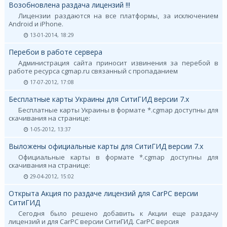
Возобновлена раздача лицензий !!!
Лицензии раздаются на все платформы, за исключением
Android и iPhone.
13-01-2014, 18:29
Перебои в работе сервера
Администрация сайта приносит извинения за перебой в
работе ресурса cgmap.ru связанный с пропаданием
17-07-2012, 17:08
Бесплатные карты Украины для СитиГИД версии 7.х
Бесплатные карты Украины в формате *.cgmap доступны для
скачивания на странице:
1-05-2012, 13:37
Выложены официальные карты для СитиГИД версии 7.х
Официальные карты в формате *.cgmap доступны для
скачивания на странице:
29-04-2012, 15:02
Открыта Акция по раздаче лицензий для CarPC версии
СитиГИД
Сегодня было решено добавить к Акции еще раздачу
лицензий и для CarPC версии СитиГИД. CarPC версия