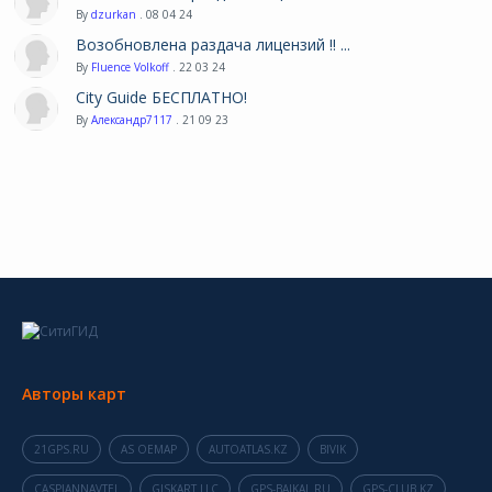
By
dzurkan
. 08 04 24
Возобновлена раздача лицензий !! ...
By
Fluence Volkoff
. 22 03 24
City Guide БЕСПЛАТНО!
By
Александр7117
. 21 09 23
Авторы карт
21GPS.RU
AS OEMAP
AUTOATLAS.KZ
BIVIK
CASPIANNAVTEL
GISKART LLC
GPS-BAIKAL.RU
GPS-CLUB.KZ