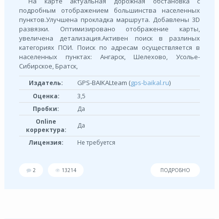
На карте актуальная дорожная обстановка с
подробным отображением большинства населенных
пунктов.Улучшена прокладка маршрута. Добавлены 3D
развязки. Оптимизировано отображение карты,
увеличена детализация.Активен поиск в разлиных
категориях ПОИ. Поиск по адресам осуществляется в
населенных пунктах: Ангарск, Шелехово, Усолье-
Сибирское, Братск,
GPS-BAIKALteam (
gps-baikal.ru
)
Издатель:
Оценка:
3,5
Пробки:
Да
Online
Да
корректура:
Лицензия:
Не требуется
2
13214
ПОДРОБНО