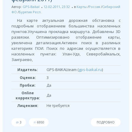
Автор:
GPS-Baikal
12-02-2011, 23:32
в
Карты
/
Россия
/
Сибирский
ФО
/
Бурятия Респ.
На карте актуальная дорожная обстановка с
подробным отображением большинства населенных
пунктов.Улучшена прокладка маршрута. Добавлены 3D
развязки. Оптимизировано отображение карты,
увеличена детализация.Активен поиск в разлиных
категориях ПОИ. Поиск по адресам осуществляется в
населенных пунктах: Улан-Удэ, Северобайкальск,
Заиграево,
GPS-BAIKALteam (
gps-baikal.ru
)
Издатель:
Оценка:
3
Пробки:
Да
Online
Да
корректура:
Лицензия:
Не требуется
3
6950
ПОДРОБНО