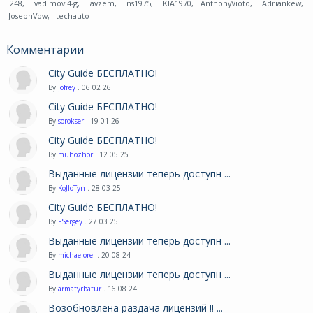
248
,
vadimovi4-g
,
avzem
,
ns1975
,
KIA1970
,
AnthonyVioto
,
Adriankew
,
JosephVow
,
techauto
Комментарии
City Guide БЕСПЛАТНО!
By
jofrey
. 06 02 26
City Guide БЕСПЛАТНО!
By
sorokser
. 19 01 26
City Guide БЕСПЛАТНО!
By
muhozhor
. 12 05 25
Выданные лицензии теперь доступн ...
By
KoJIoTyn
. 28 03 25
City Guide БЕСПЛАТНО!
By
FSergey
. 27 03 25
Выданные лицензии теперь доступн ...
By
michaelorel
. 20 08 24
Выданные лицензии теперь доступн ...
By
armatyrbatur
. 16 08 24
Возобновлена раздача лицензий !! ...