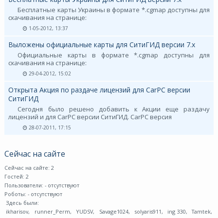
Бесплатные карты Украины в формате *.cgmap доступны для
скачивания на странице:
1-05-2012, 13:37
Выложены официальные карты для СитиГИД версии 7.х
Официальные карты в формате *.cgmap доступны для
скачивания на странице:
29-04-2012, 15:02
Открыта Акция по раздаче лицензий для CarPC версии
СитиГИД
Сегодня было решено добавить к Акции еще раздачу
лицензий и для CarPC версии СитиГИД. CarPC версия
28-07-2011, 17:15
Сейчас на сайте
Сейчас на сайте: 2
Гостей: 2
Пользователи:
- отсутствуют
Роботы:
- отсутствуют
Здесь были:
ikharisov
,
runner_Perm
,
YUDSV
,
Savage1024
,
solyaris911
,
ing 330
,
Tamtek
,