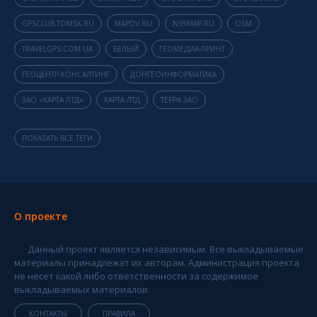
GPSCLUB.TOMSK.RU
MAPDV.RU
N39MAP.RU
OSM
TRAVELGPS.COM.UA
БЕЛЫЙ
ГЕОМЕДИА-ПРИНТ
ГЕОЦЕНТР-КОНСАЛТИНГ
ДОНГЕОИНФОРМАТИКА
ЗАО «КАРТА ЛТД»
КАРТА ЛТД
ТЕРРА ЗАО
ПОКАЗАТЬ ВСЕ ТЕГИ
О проекте
Данный проект является независимым. Все выкладываемые
материалы принадлежат их авторам. Администрация проекта
не несет какой либо ответственности за содержимое
выкладываемых материалов.
КОНТАКТЫ
ПРАВИЛА