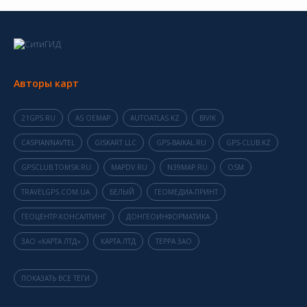
Авторы карт
21GPS.RU
AS OEMAP
AUTOATLAS.KZ
BIVIK
CASPIANNAVTEL
GISKART LLC
GPS-BAIKAL.RU
GPS-CLUB.KZ
GPSCLUB.TOMSK.RU
MAPDV.RU
N39MAP.RU
OSM
TRAVELGPS.COM.UA
БЕЛЫЙ
ГЕОМЕДИА-ПРИНТ
ГЕОЦЕНТР-КОНСАЛТИНГ
ДОНГЕОИНФОРМАТИКА
ЗАО «КАРТА ЛТД»
КАРТА ЛТД
ТЕРРА ЗАО
ПОКАЗАТЬ ВСЕ ТЕГИ