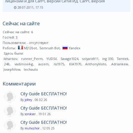
лицензий и для CarPC версии СитиГИД. CarPC версия
28-07-2011, 17:15
Сейчас на сайте
Сейчас на сайте: 6
Гостей: 3
Пользователи:
- отсутствуют
Роботы:
MJ12bot
,
Semrush Bot
,
Yandex
Здесь были:
ikharisov
,
runner_Perm
,
YUDSV
,
Savage1024
,
solyaris911
,
ing 330
,
Tamtek
,
248
,
vadimovi4-g
,
avzem
,
ns1975
,
KIA1970
,
AnthonyVioto
,
Adriankew
,
JosephVow
,
techauto
Комментарии
City Guide БЕСПЛАТНО!
By
jofrey
. 06 02 26
City Guide БЕСПЛАТНО!
By
sorokser
. 19 01 26
City Guide БЕСПЛАТНО!
By
muhozhor
. 12 05 25