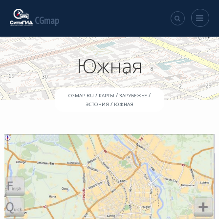
CGmap
Южная
/
/
/
CGMAP.RU
КАРТЫ
ЗАРУБЕЖЬЕ
/
ЭСТОНИЯ
ЮЖНАЯ