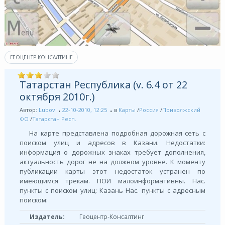
ГЕОЦЕНТР-КОНСАЛТИНГ
Татарстан Республика (v. 6.4 от 22
октября 2010г.)
Автор:
Lubov
22-10-2010, 12:25
в
Карты
/
Россия
/
Приволжский
ФО
/
Татарстан Респ.
На карте представлена подробная дорожная сеть с
поиском улиц и адресов в Казани. Недостатки:
информация о дорожных знаках требует дополнения,
актуальность дорог не на должном уровне. К моменту
публикации карты этот недостаток устранен по
имеющимся трекам. ПОИ малоинформативны. Нас.
пункты с поиском улиц: Казань Нас. пункты с адресным
поиском:
Издатель:
Геоцентр-Консалтинг