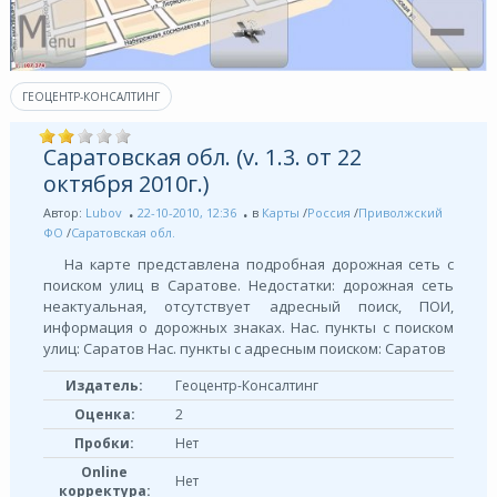
ГЕОЦЕНТР-КОНСАЛТИНГ
Саратовская обл. (v. 1.3. от 22
октября 2010г.)
Автор:
Lubov
22-10-2010, 12:36
в
Карты
/
Россия
/
Приволжский
ФО
/
Саратовская обл.
На карте представлена подробная дорожная сеть с
поиском улиц в Саратове. Недостатки: дорожная сеть
неактуальная, отсутствует адресный поиск, ПОИ,
информация о дорожных знаках. Нас. пункты с поиском
улиц: Саратов Нас. пункты с адресным поиском: Саратов
Издатель:
Геоцентр-Консалтинг
Оценка:
2
Пробки:
Нет
Online
Нет
корректура: