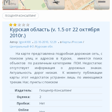
ГЕОЦЕНТР-КОНСАЛТИНГ
Курская область (v. 1.5 от 22 октября
2010г.)
Автор:
IgorA100
22-10-2010, 12:29
в
Карты
/
Россия
/
Центральный ФО
/
Курская обл.
На карте представлена подробная дорожная сеть, с
поиском улиц и адресов в Курске, имеется поиск
объектов по различным категориям ПОИ. Недостатки:
отсутствует информация о дорожных знаках.
Актуальность дорог низкая. К моменту публикации
карты этот недостаток устранен лишь по имеющимся
трекам. Нас. пункты с поиском
Издатель:
Геоцентр-Консалтинг
Оценка:
2
Пробки:
Нет
Online
Нет