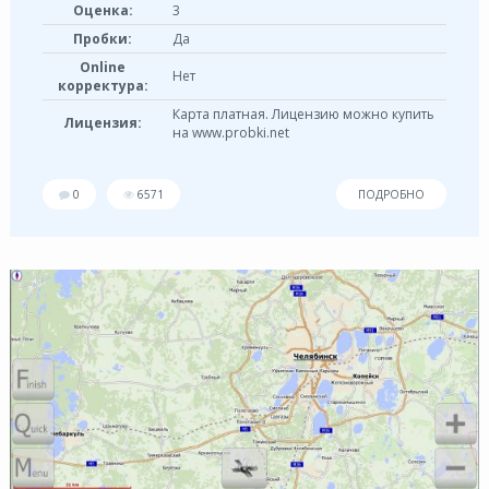
Оценка:
3
Пробки:
Да
Online
Нет
корректура:
Карта платная. Лицензию можно купить
Лицензия:
на www.probki.net
0
6571
ПОДРОБНО