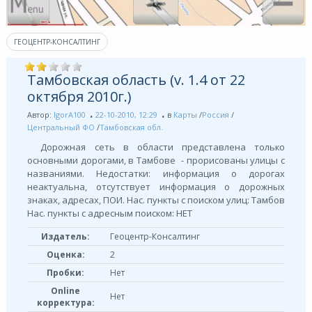
ГЕОЦЕНТР-КОНСАЛТИНГ
Тамбовская область (v. 1.4 от 22
октября 2010г.)
Автор:
IgorA100
22-10-2010, 12:29
в
Карты
/
Россия
/
Центральный ФО
/
Тамбовская обл.
Дорожная сеть в области представлена только
основными дорогами, в Тамбове - прорисованы улицы с
названиями. Недостатки: информация о дорогах
неактуальна, отсутствует информация о дорожных
знаках, адресах, ПОИ. Нас. пункты с поиском улиц: Тамбов
Нас. пункты с адресным поиском: НЕТ
Издатель:
Геоцентр-Консалтинг
Оценка:
2
Пробки:
Нет
Online
Нет
корректура: