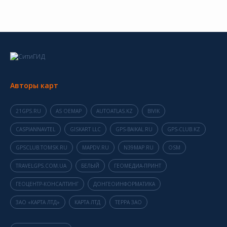
Авторы карт
21GPS.RU
AS OEMAP
AUTOATLAS.KZ
BIVIK
CASPIANNAVTEL
GISKART LLC
GPS-BAIKAL.RU
GPS-CLUB.KZ
GPSCLUB.TOMSK.RU
MAPDV.RU
N39MAP.RU
OSM
TRAVELGPS.COM.UA
БЕЛЫЙ
ГЕОМЕДИА-ПРИНТ
ГЕОЦЕНТР-КОНСАЛТИНГ
ДОНГЕОИНФОРМАТИКА
ЗАО «КАРТА ЛТД»
КАРТА ЛТД
ТЕРРА ЗАО