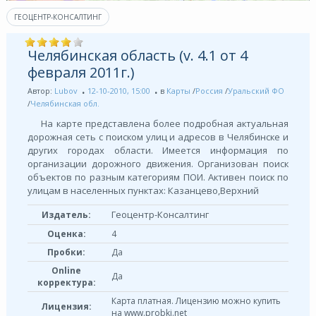
ГЕОЦЕНТР-КОНСАЛТИНГ
Челябинская область (v. 4.1 от 4
февраля 2011г.)
Автор:
Lubov
12-10-2010, 15:00
в
Карты
/
Россия
/
Уральский ФО
/
Челябинская обл.
На карте представлена более подробная актуальная
дорожная сеть с поиском улиц и адресов в Челябинске и
других городах области. Имеется информация по
организации дорожного движения. Организован поиск
объектов по разным категориям ПОИ. Активен поиск по
улицам в населенных пунктах: Казанцево,Верхний
Геоцентр-Консалтинг
Издатель:
Оценка:
4
Пробки:
Да
Online
Да
корректура:
Карта платная. Лицензию можно купить
Лицензия:
на www.probki.net