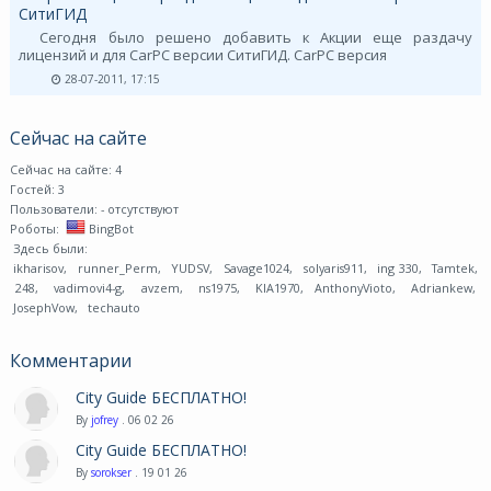
СитиГИД
Сегодня было решено добавить к Акции еще раздачу
лицензий и для CarPC версии СитиГИД. CarPC версия
28-07-2011, 17:15
Сейчас на сайте
Сейчас на сайте: 4
Гостей: 3
Пользователи:
- отсутствуют
Роботы:
BingBot
Здесь были:
ikharisov
,
runner_Perm
,
YUDSV
,
Savage1024
,
solyaris911
,
ing 330
,
Tamtek
,
248
,
vadimovi4-g
,
avzem
,
ns1975
,
KIA1970
,
AnthonyVioto
,
Adriankew
,
JosephVow
,
techauto
Комментарии
City Guide БЕСПЛАТНО!
By
jofrey
. 06 02 26
City Guide БЕСПЛАТНО!
By
sorokser
. 19 01 26