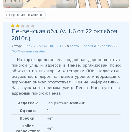
ГЕОЦЕНТР-КОНСАЛТИНГ
Пензенская обл. (v. 1.6 от 22 октября
2010г.)
Автор:
Lubov
22-10-2010, 12:39
в
Карты
/
Россия
/
Приволжский
ФО
/
Пензенская обл.
На карте представлена подробная дорожная сеть с
поиском улиц и адресов в Пензе, организован поиск
объектов по некоторым категориям ПОИ. Недостатки:
актуальность дорог на низком уровне, информация о
дорожных знаках отсутствует, ПОИ не информативны.
Нас. пункты с поиском улиц: Пенза Нас. пункты с
адресным поиском: Пенза
Издатель:
Геоцентр-Консалтинг
Оценка:
2
Пробки:
Нет
Online
Нет
корректура: