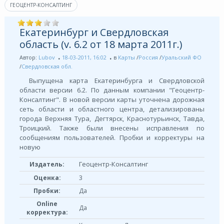
ГЕОЦЕНТР-КОНСАЛТИНГ
Екатеринбург и Свердловская
область (v. 6.2 от 18 марта 2011г.)
Автор:
Lubov
18-03-2011, 16:02
в
Карты
/
Россия
/
Уральский ФО
/
Свердловская обл.
Выпущена карта Екатеринбурга и Свердловской
области версии 6.2. По данным компании "Геоцентр-
Консалтинг". В новой версии карты уточнена дорожная
сеть области и областного центра, детализированы
города Верхняя Тура, Дегтярск, Краснотурьинск, Тавда,
Троицкий. Также были внесены исправления по
сообщениям пользователей. Пробки и корректуры на
новую
Геоцентр-Консалтинг
Издатель:
Оценка:
3
Пробки:
Да
Online
Да
корректура: