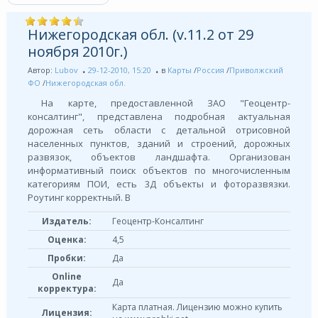
Нижегородская обл. (v.11.2 от 29
ноября 2010г.)
Автор:
Lubov
29-12-2010, 15:20
в
Карты
/
Россия
/
Приволжский
ФО
/
Нижегородская обл.
На карте, предоставленной ЗАО "Геоцентр-
консалтинг", представлена подробная актуальная
дорожная сеть области с детальной отрисовной
населенных пунктов, зданий и строений, дорожных
развязок, объектов ландшафта. Организован
информативный поиск объектов по многочисленным
категориям ПОИ, есть 3Д объекты и фоторазвязки.
Роутинг корректный. В
Издатель:
Геоцентр-Консалтинг
Оценка:
4,5
Пробки:
Да
Online
Да
корректура:
Карта платная. Лицензию можно купить
Лицензия: