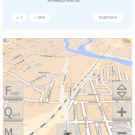
на www.probki.net
1
9959
ПОДРОБНО