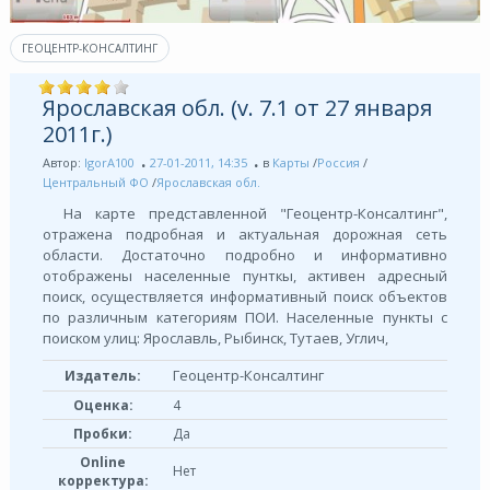
ГЕОЦЕНТР-КОНСАЛТИНГ
Ярославская обл. (v. 7.1 от 27 января
2011г.)
Автор:
IgorA100
27-01-2011, 14:35
в
Карты
/
Россия
/
Центральный ФО
/
Ярославская обл.
На карте представленной "Геоцентр-Консалтинг",
отражена подробная и актуальная дорожная сеть
области. Достаточно подробно и информативно
отображены населенные пунткы, активен адресный
поиск, осуществляется информативный поиск объектов
по различным категориям ПОИ. Населенные пункты с
поиском улиц: Ярославль, Рыбинск, Тутаев, Углич,
Геоцентр-Консалтинг
Издатель:
Оценка:
4
Пробки:
Да
Online
Нет
корректура: