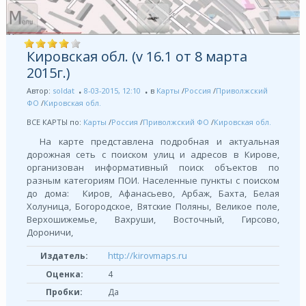
Кировская обл. (v 16.1 от 8 марта
2015г.)
Автор:
soldat
8-03-2015, 12:10
в
Карты
/
Россия
/
Приволжский
ФО
/
Кировская обл.
ВСЕ КАРТЫ по:
Карты
/
Россия
/
Приволжский ФО
/
Кировская обл.
На карте представлена подробная и актуальная
дорожная сеть с поиском улиц и адресов в Кирове,
организован информативный поиск объектов по
разным категориям ПОИ. Населенные пункты с поиском
до дома: Киров, Афанасьево, Арбаж, Бахта, Белая
Холуница, Богородское, Вятские Поляны, Великое поле,
Верхошижемье, Вахруши, Восточный, Гирсово,
Дороничи,
http://kirovmaps.ru
Издатель:
Оценка:
4
Пробки:
Да