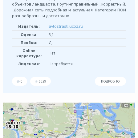
объектов ландшафта. Роутинг правильный , корректный.
Дорожная сеть подробная и актульная. Категории ПОИ
разнообразны и достаточно
avtostrasti.ucoz.ru
Издатель:
Оценка:
3,1
Пробки:
Да
Online
Нет
корректура:
Лицензия:
Не требуется
0
6329
ПОДРОБНО