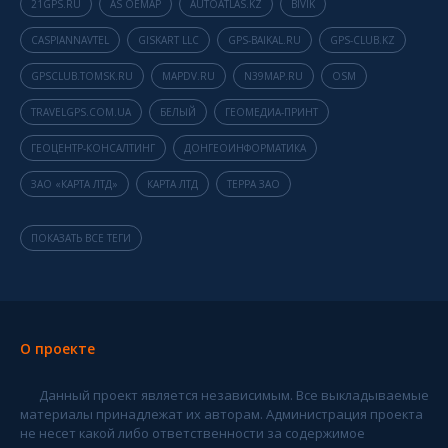
21GPS.RU
AS OEMAP
AUTOATLAS.KZ
BIVIK
CASPIANNAVTEL
GISKART LLC
GPS-BAIKAL.RU
GPS-CLUB.KZ
GPSCLUB.TOMSK.RU
MAPDV.RU
N39MAP.RU
OSM
TRAVELGPS.COM.UA
БЕЛЫЙ
ГЕОМЕДИА-ПРИНТ
ГЕОЦЕНТР-КОНСАЛТИНГ
ДОНГЕОИНФОРМАТИКА
ЗАО «КАРТА ЛТД»
КАРТА ЛТД
ТЕРРА ЗАО
ПОКАЗАТЬ ВСЕ ТЕГИ
О проекте
Данный проект является независимым. Все выкладываемые
материалы принадлежат их авторам. Администрация проекта
не несет какой либо ответственности за содержимое