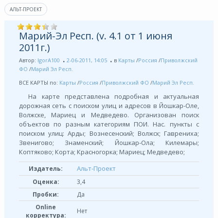
АЛЬТ-ПРОЕКТ
Марий-Эл Респ. (v. 4.1 от 1 июня
2011г.)
Автор:
IgorA100
2-06-2011, 14:05
в
Карты
/
Россия
/
Приволжский
ФО
/
Марий Эл Респ.
ВСЕ КАРТЫ по:
Карты
/
Россия
/
Приволжский ФО
/
Марий Эл Респ.
На карте представлена подробная и актуальная
дорожная сеть с поиском улиц и адресов в Йошкар-Оле,
Волжске, Мариец и Медведево. Организован поиск
объектов по разным категориям ПОИ. Нас. пункты с
поиском улиц: Арды; Вознесенский; Волжск; Гаврениха;
Звенигово; Знаменский; Йошкар-Ола; Килемары;
Коптяково; Корта; Красногорка; Мариец; Медведево;
Альт-Проект
Издатель:
Оценка:
3,4
Пробки:
Да
Online
Нет
корректура: