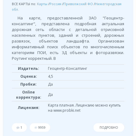
ВСЕ КАРТЫ по:
Карты
/
Россия
/
Приволжский ФО
/
Нижегородская
обл.
На карте, предоставленной ЗАО "Геоцентр-
консалтинг", представлена подробная актуальная
дорожная сеть области с детальной отрисовной
населенных пунктов, зданий и строений, дорожных
развязок, объектов ландшафта. Организован
информативный поиск объектов по многочисленным
категориям ПОИ, есть 3Д объекты и фоторазвязки.
Роутинг корректный. В
Издатель:
Геоцентр-Консалтинг
Оценка:
4,5
Пробки:
Да
Online
Да
корректура:
Карта платная. Лицензию можно купить
Лицензия:
на www.probki.net
1
9959
ПОДРОБНО