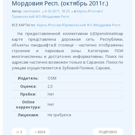
Мордовия Респ. (октябрь 2011г.)
Автор:
navmaster
4-10-2011, 18:25
в
Карты
/
Россия
/
Приволжский ФО
/
Мордовия Респ.
ВСЕ КАРТЫ по:
Карты
/
Россия
/
Приволжский ФО
/
Мордовия Респ.
На предоставленной коллективом (c)Openstreetmap
карте представлена дорожная сеть Республики,
объекты ландшафта.В столице - частично отображены
строения и парковые зоны. Категории ПОИ
многочисленны и достаточно информативны. Поиск по
адресам частично возможен только в Саранске. Поиск по
улицам осуществляется в Зубовой Поляне, Сарове,
OSM
Издатель:
Оценка:
2,5
Пробки:
Нет
Online
Нет
корректура:
Лицензия:
Не требуется
3
8204
ПОДРОБНО