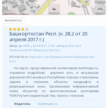
BASHMAPS.RU
Башкортостан Респ. (v. 28.2 от 20
апреля 2017 г.)
Автор:
IgorA100
20-04-2017, 13:44
в
Карты
/
Россия
/
Приволжский ФО
/
Башкортостан Респ.
ВСЕ КАРТЫ по:
Карты
/
Россия
/
Приволжский ФО
/
Башкортостан
Респ.
На карте, представленной коллективом bashmaps.ru,
отражена подробная дорожня сеть и актуальная
дорожная обстановка в Республике. Хорошо отрисованы
здания и строения, объекты ландшафта и
рекреационные зоны. Организован информативный
поиск объектов по многочисленным категориям
ПОИ.Роутинг корректный. Нас. пункты с поиском
bashmaps.ru
Издатель: