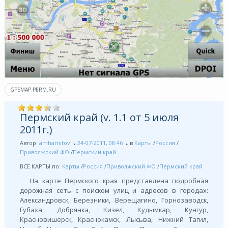
GPSMAP.PERM.RU
Пермский край (v. 1.1 от 5 июля
2011г.)
Автор:
amhamitov
24-07-2011, 08:46
в
Карты
/
Россия
/
Приволжский ФО
/
Пермский край
ВСЕ КАРТЫ по:
Карты
/
Россия
/
Приволжский ФО
/
Пермский край
На карте Пермского края представлена подробная
дорожная сеть с поиском улиц и адресов в городах:
Александровск, Березники, Верещагино, Горнозаводск,
Губаха, Добрянка, Кизел, Кудымкар, Кунгур,
Красновишерск, Краснокамск, Лысьва, Нижний Тагил,