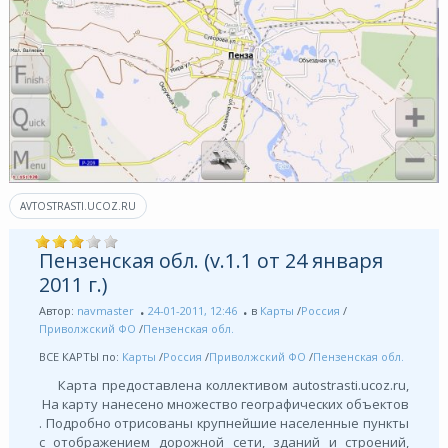
AVTOSTRASTI.UCOZ.RU
Пензенская обл. (v.1.1 от 24 января
2011 г.)
Автор:
navmaster
24-01-2011, 12:46
в
Карты
/
Россия
/
Приволжский ФО
/
Пензенская обл.
ВСЕ КАРТЫ по:
Карты
/
Россия
/
Приволжский ФО
/
Пензенская обл.
Карта предоставлена коллективом autostrasti.ucoz.ru,
На карту нанесено множество географических объектов
. Подробно отрисованы крупнейшие населенные пункты
с отображением дорожной сети, зданий и строений,