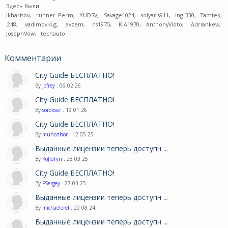
Здесь были:
ikharisov
,
runner_Perm
,
YUDSV
,
Savage1024
,
solyaris911
,
ing 330
,
Tamtek
,
248
,
vadimovi4-g
,
avzem
,
ns1975
,
KIA1970
,
AnthonyVioto
,
Adriankew
,
JosephVow
,
techauto
Комментарии
City Guide БЕСПЛАТНО!
By
jofrey
. 06 02 26
City Guide БЕСПЛАТНО!
By
sorokser
. 19 01 26
City Guide БЕСПЛАТНО!
By
muhozhor
. 12 05 25
Выданные лицензии теперь доступн ...
By
KoJIoTyn
. 28 03 25
City Guide БЕСПЛАТНО!
By
FSergey
. 27 03 25
Выданные лицензии теперь доступн ...
By
michaelorel
. 20 08 24
Выданные лицензии теперь доступн ...