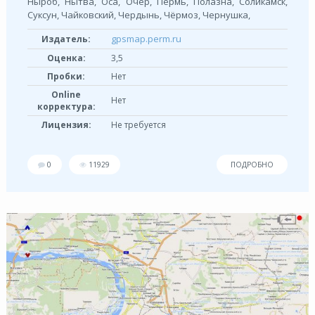
Ныроб, Нытва, Оса, Очёр, Пермь, Полазна, Соликамск,
Суксун, Чайковcкий, Чердынь, Чёрмоз, Чернушка,
gpsmap.perm.ru
Издатель:
Оценка:
3,5
Пробки:
Нет
Online
Нет
корректура:
Лицензия:
Не требуется
0
11929
ПОДРОБНО