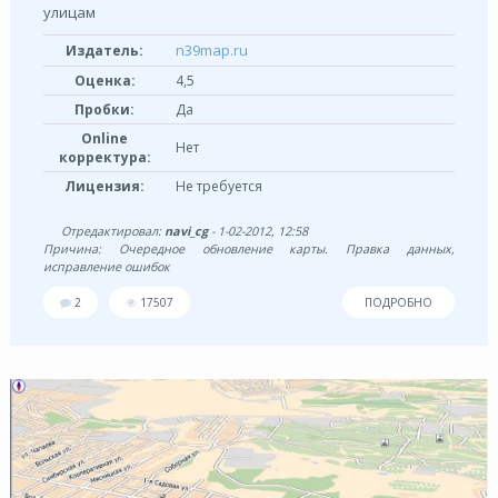
улицам
n39map.ru
Издатель:
Оценка:
4,5
Пробки:
Да
Online
Нет
корректура:
Лицензия:
Не требуется
Отредактировал:
navi_cg
- 1-02-2012, 12:58
Причина: Очередное обновление карты. Правка данных,
исправление ошибок
2
17507
ПОДРОБНО