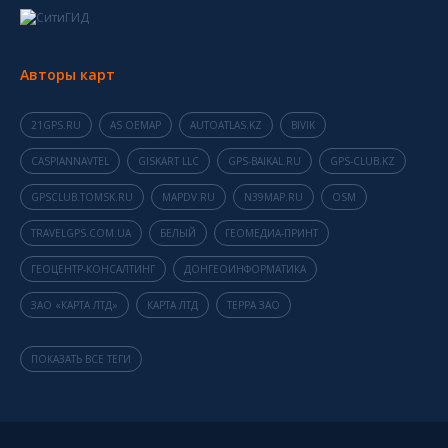
Авторы карт
21GPS.RU
AS OEMAP
AUTOATLAS.KZ
BIVIK
CASPIANNAVTEL
GISKART LLC
GPS-BAIKAL.RU
GPS-CLUB.KZ
GPSCLUB.TOMSK.RU
MAPDV.RU
N39MAP.RU
OSM
TRAVELGPS.COM.UA
БЕЛЫЙ
ГЕОМЕДИА-ПРИНТ
ГЕОЦЕНТР-КОНСАЛТИНГ
ДОНГЕОИНФОРМАТИКА
ЗАО «КАРТА ЛТД»
КАРТА ЛТД
ТЕРРА ЗАО
ПОКАЗАТЬ ВСЕ ТЕГИ