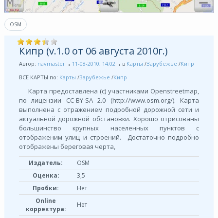
OSM
Кипр (v.1.0 от 06 августа 2010г.)
Автор:
navmaster
11-08-2010, 14:02
в
Карты
/
Зарубежье
/
Кипр
ВСЕ КАРТЫ по:
Карты
/
Зарубежье
/
Кипр
Карта предоставлена (с) участниками Openstreetmap,
по лицензии СС-BY-SA 2.0 (http://www.osm.org/). Карта
выполнена с отражением подробной дорожной сети и
актуальной дорожной обстановки. Хорошо отрисованы
большинство крупных населенных пунктов с
отображеним улиц и строений. Достаточно подробно
отображены береговая черта,
Издатель:
OSM
Оценка:
3,5
Пробки:
Нет
Online
Нет
корректура: