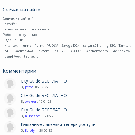
Сейчас на сайте
Сейчас на сайте: 1
Гостей: 1
Пользователи:
- отсутствуют
Роботы:
- отсутствуют
Здесь были:
ikharisov
,
runner_Perm
,
YUDSV
,
Savage1024
,
solyaris911
,
ing 330
,
Tamtek
,
248
,
vadimovi4-g
,
avzem
,
ns1975
,
KIA1970
,
AnthonyVioto
,
Adriankew
,
JosephVow
,
techauto
Комментарии
City Guide БЕСПЛАТНО!
By
jofrey
. 06 02 26
City Guide БЕСПЛАТНО!
By
sorokser
. 19 01 26
City Guide БЕСПЛАТНО!
By
muhozhor
. 12 05 25
Выданные лицензии теперь доступн ...
By
KoJIoTyn
. 28 03 25