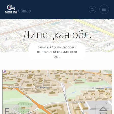
CGmap
Липецкая обл.
/
/
/
CGMAP.RU
КАРТЫ
РОССИЯ
/
ЦЕНТРАЛЬНЫЙ ФО
ЛИПЕЦКАЯ
ОБЛ.