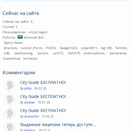
Сейчас на сайте
Сейчас на сайте: 6
Гостей: 5
Пользователи:
- отсутствуют
Роботы:
Semrush Bot
Здесь были:
ikharisov
,
runner_Perm
,
YUDSV
,
Savage1024
,
solyaris911
,
ing 330
,
Tamtek
,
248
,
vadimovi4-g
,
avzem
,
ns1975
,
KIA1970
,
AnthonyVioto
,
Adriankew
,
JosephVow
,
techauto
Комментарии
City Guide БЕСПЛАТНО!
By
jofrey
. 06 02 26
City Guide БЕСПЛАТНО!
By
sorokser
. 19 01 26
City Guide БЕСПЛАТНО!
By
muhozhor
. 12 05 25
Выданные лицензии теперь доступн ...
By
KoJIoTyn
. 28 03 25