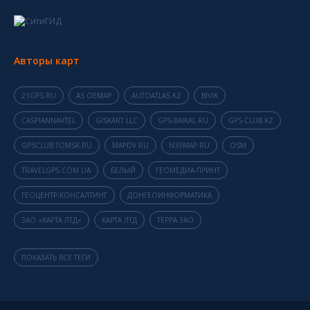
Авторы карт
21GPS.RU
AS OEMAP
AUTOATLAS.KZ
BIVIK
CASPIANNAVTEL
GISKART LLC
GPS-BAIKAL.RU
GPS-CLUB.KZ
GPSCLUB.TOMSK.RU
MAPDV.RU
N39MAP.RU
OSM
TRAVELGPS.COM.UA
БЕЛЫЙ
ГЕОМЕДИА-ПРИНТ
ГЕОЦЕНТР-КОНСАЛТИНГ
ДОНГЕОИНФОРМАТИКА
ЗАО «КАРТА ЛТД»
КАРТА ЛТД
ТЕРРА ЗАО
ПОКАЗАТЬ ВСЕ ТЕГИ