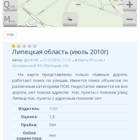
OSM
Липецкая область (июль 2010г)
Автор:
IgorA100
27-07-2010, 11:14
в
Карты
/
Россия
/
Центральный ФО
/
Липецкая обл.
На карте представлены только главные дороги,
работает поиск по улицам. Имеется поиск объектов по
различным категориям ПОИ. Недостатки: имеются не все
дороги, нет поиска адресов. Нас. пункты с поиском улиц:
Липецк Нас. пункты с адресным поиском: нет
Издатель:
OSM
Оценка:
1,5
Пробки:
Нет
Online
Нет
корректура: