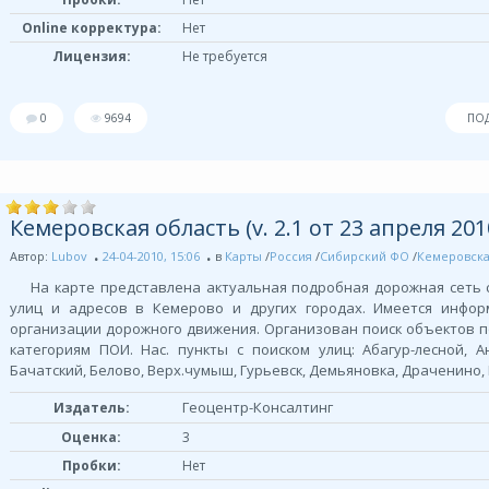
Online корректура:
Нет
Лицензия:
Не требуется
0
9694
ПО
Кемеровская область (v. 2.1 от 23 апреля 2010
Автор:
Lubov
24-04-2010, 15:06
в
Карты
/
Россия
/
Сибирский ФО
/
Кемеровска
На карте представлена актуальная подробная дорожная сеть 
улиц и адресов в Кемерово и других городах. Имеется инфор
организации дорожного движения. Организован поиск объектов 
категориям ПОИ. Нас. пункты с поиском улиц: Абагур-лесной, А
Бачатский, Белово, Верх.чумыш, Гурьевск, Демьяновка, Драченино, 
Геоцентр-Консалтинг
Издатель:
Оценка:
3
Пробки:
Нет