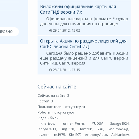
Выложены официальные карты для
СитиГИД версии 7.х
Официальные карты в формате *.cgmap
доступны для скачивания на странице:
29-04-2012, 15:02
ДРОБНО
Открыта Акция по раздаче лицензий для
CarPC версии СитиГИД
Сегодня было решено добавить к Акции
еще раздачу лицензий и для CarPC версии
СитиГИД. CarPC версия
28-07-2011, 17:15
Сейчас на сайте
Сейчас на сайте: 3
Гостей: 3
Пользователи:
- отсутствуют
Роботы:
- отсутствуют
Здесь были:
ikharisov
,
runner_Perm
,
YUDSV
,
Savage1024
,
solyaris911
,
ing 330
,
Tamtek
,
248
,
vadimovi4-g
,
avzem
,
ns1975
,
KIA1970
,
AnthonyVioto
,
Adriankew
,