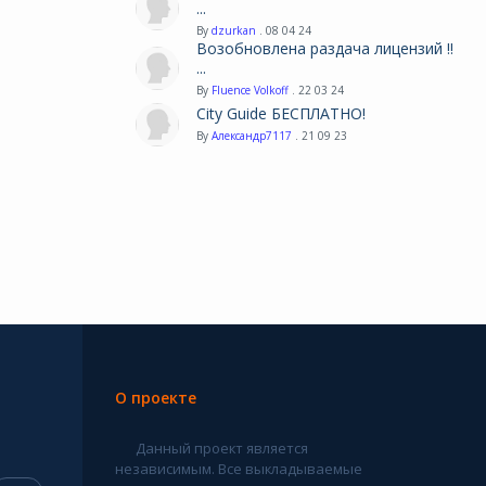
...
By
dzurkan
. 08 04 24
Возобновлена раздача лицензий !!
...
By
Fluence Volkoff
. 22 03 24
City Guide БЕСПЛАТНО!
By
Александр7117
. 21 09 23
О проекте
Данный проект является
независимым. Все выкладываемые