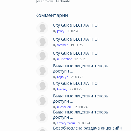
JosephVow
,
techauto
Комментарии
City Guide БЕСПЛАТНО!
By
jofrey
. 06 02 26
City Guide БЕСПЛАТНО!
By
sorokser
. 19 01 26
City Guide БЕСПЛАТНО!
By
muhozhor
. 12 05 25
Выданные лицензии теперь
доступн ...
By
KoJIoTyn
. 28 03 25
City Guide БЕСПЛАТНО!
By
FSergey
. 27 03 25
Выданные лицензии теперь
доступн ...
By
michaelorel
. 20 08 24
Выданные лицензии теперь
доступн ...
By
armatyrbatur
. 16 08 24
Возобновлена раздача лицензий !!