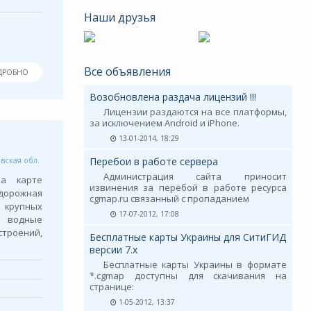
Наши друзья
Все объявления
ДРОБНО
Возобновлена раздача лицензий !!!
Лицензии раздаются на все платформы,
за исключением Android и iPhone.
13-01-2014, 18:29
вская обл.
Перебои в работе сервера
Администрация сайта приносит
На карте
извинения за перебой в работе ресурса
орожная
cgmap.ru связанный с пропаданием
 крупных
17-07-2012, 17:08
 водные
строений,
Бесплатные карты Украины для СитиГИД
версии 7.х
Бесплатные карты Украины в формате
*.cgmap доступны для скачивания на
странице:
1-05-2012, 13:37