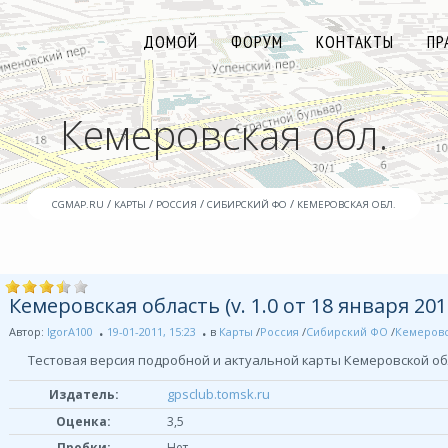
ДОМОЙ
ФОРУМ
КОНТАКТЫ
ПР
Кемеровская обл.
/
/
/
/
CGMAP.RU
КАРТЫ
РОССИЯ
СИБИРСКИЙ ФО
КЕМЕРОВСКАЯ ОБЛ.
Кемеровская область (v. 1.0 от 18 января 201
Автор:
IgorA100
19-01-2011, 15:23
в
Карты
/
Россия
/
Сибирский ФО
/
Кемеровс
Тестовая версия подробной и актуальной карты Кемеровской об
gpsclub.tomsk.ru
Издатель:
Оценка:
3,5
Пробки:
Нет