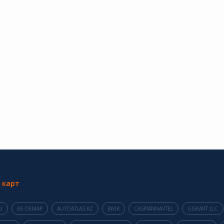
 карт
U
AS OEMAP
AUTOATLAS.KZ
BIVIK
CASPIANNAVTEL
GISKART LLC