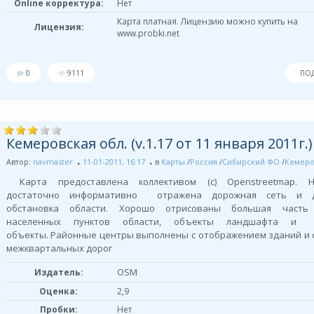
Online корректура:
Нет
Карта платная. Лицензию можно купить на
Лицензия:
www.probki.net
0
9111
ПО
Кемеровская обл. (v.1.17 от 11 января 2011г.)
Автор:
navmaster
11-01-2011, 16:17
в
Карты
/
Россия
/
Сибирский ФО
/
Кемеро
Карта предоставлена коллективом (с) Openstreetmap. 
достаточно информативно отражена дорожная сеть и д
обстановка области. Хорошо отрисованы большая часть
населенных пунктов области, объекты ландшафта и
объекты. Районные центры выполнены с отображением зданий и 
межквартальных дорог
OSM
Издатель:
Оценка:
2,9
Пробки:
Нет