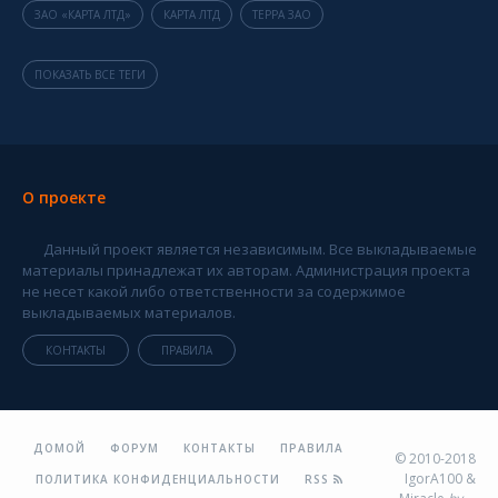
ЗАО «КАРТА ЛТД»
КАРТА ЛТД
ТЕРРА ЗАО
ПОКАЗАТЬ ВСЕ ТЕГИ
О проекте
Данный проект является независимым. Все выкладываемые
материалы принадлежат их авторам. Администрация проекта
не несет какой либо ответственности за содержимое
выкладываемых материалов.
КОНТАКТЫ
ПРАВИЛА
ДОМОЙ
ФОРУМ
КОНТАКТЫ
ПРАВИЛА
© 2010-2018
IgorA100 &
ПОЛИТИКА КОНФИДЕНЦИАЛЬНОСТИ
RSS