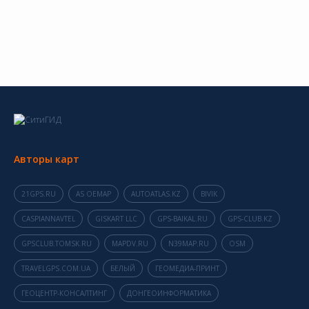
Авторы карт
21GPS.RU
AS OEMAP
AUTOATLAS.KZ
BIVIK
CASPIANNAVTEL
GISKART LLC
GPS-BAIKAL.RU
GPS-CLUB.KZ
GPSCLUB.TOMSK.RU
MAPDV.RU
N39MAP.RU
OSM
TRAVELGPS.COM.UA
БЕЛЫЙ
ГЕОМЕДИА-ПРИНТ
ГЕОЦЕНТР-КОНСАЛТИНГ
ДОНГЕОИНФОРМАТИКА