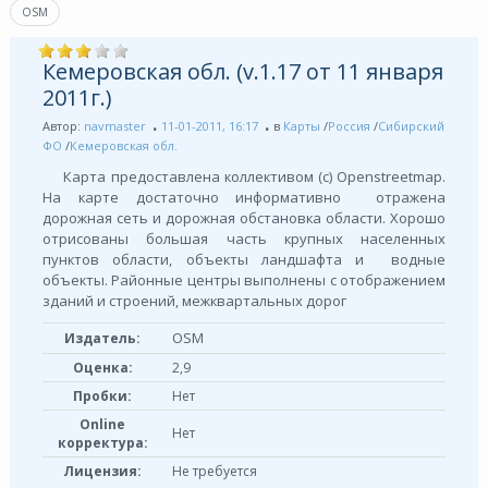
OSM
Кемеровская обл. (v.1.17 от 11 января
2011г.)
Автор:
navmaster
11-01-2011, 16:17
в
Карты
/
Россия
/
Сибирский
ФО
/
Кемеровская обл.
Карта предоставлена коллективом (с) Openstreetmap.
На карте достаточно информативно отражена
дорожная сеть и дорожная обстановка области. Хорошо
отрисованы большая часть крупных населенных
пунктов области, объекты ландшафта и водные
объекты. Районные центры выполнены с отображением
зданий и строений, межквартальных дорог
OSM
Издатель:
Оценка:
2,9
Пробки:
Нет
Online
Нет
корректура:
Лицензия:
Не требуется