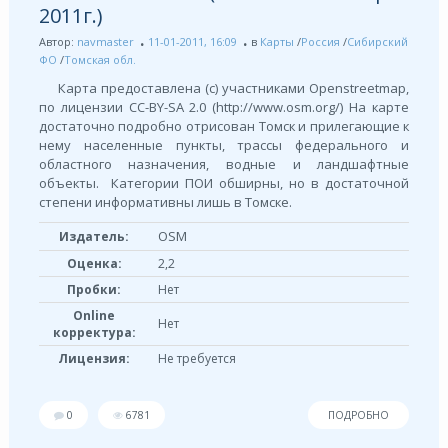
2011г.)
Автор:
navmaster
11-01-2011, 16:09
в
Карты
/
Россия
/
Сибирский
ФО
/
Томская обл.
Карта предоставлена (с) участниками Openstreetmap,
по лицензии СС-BY-SA 2.0 (http://www.osm.org/) На карте
достаточно подробно отрисован Томск и прилегающие к
нему населенные пункты, трассы федерального и
областного назначения, водные и ландшафтные
объекты. Категории ПОИ обширны, но в достаточной
степени информативны лишь в Томске.
OSM
Издатель:
Оценка:
2,2
Пробки:
Нет
Online
Нет
корректура:
Лицензия:
Не требуется
0
6781
ПОДРОБНО