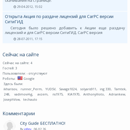
скачивания на странице:
29-04-2012, 15:02
Открыта Акция по раздаче лицензий для CarPC версии
СитиГИД
Сегодня было решено добавить к Акции еще раздачу
лицензий и для CarPC версии СитиГИД. CarPC версия
28-07-2011, 17:15
Сейчас на сайте
Сейчас на сайте: 4
Гостей: 3
Пользователи:
- отсутствуют
Роботы:
Google
Здесь были:
ikharisov
,
runner_Perm
,
YUDSV
,
Savage1024
,
solyaris911
,
ing 330
,
Tamtek
,
248
,
vadimovi4-g
,
avzem
,
ns1975
,
KIA1970
,
AnthonyVioto
,
Adriankew
,
JosephVow
,
techauto
Комментарии
City Guide БЕСПЛАТНО!
By
jofrey
. 06 02 26