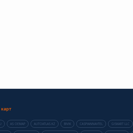
 карт
U
AS OEMAP
AUTOATLAS.KZ
BIVIK
CASPIANNAVTEL
GISKART LLC