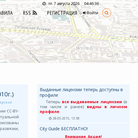
пт. 7 августа 2026
04:46:37
-
АВИЛА
RSS
РЕГИСТРАЦИЯ
Войти
Выданные лицензии теперь доступны в
10г.)
профиле
Теперь
все выдаваемые лицензии
(в
орское
том числе и ранее)
видны в личном
ии СС-BY-
профиле
.
ктуальной
28-05-2015, 13:38
рисованы
азвязки,
City Guide БЕСПЛАТНО!
Внимание, Акция!