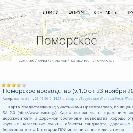
ДОМОЙ
ФОРУМ
КОНТАКТЫ
ПР
Поморское
/
/
/
/
CGMAP.RU
КАРТЫ
ЗАРУБЕЖЬЕ
ПОЛЬША РЕСП.
ПОМОРСКОЕ
Поморское воеводство (v.1.0 от 23 ноября 20
Автор:
navmaster
23-11-2010, 14:28
в
Карты
/
Зарубежье
/
Польша Респ.
/
Пом
Карта предоставлена (с) участниками Openstreetmap, по лиценз
SA 2.0 (http://www.osm.org/). Карта выполнена с отражением а
дорожной сети и дорожной обстановки воеводства. Хорошо от
крупные населенные пункты, объекты ландшафта, дорожные р
береговая черта. Категории ПОИ многочисленны и достаточно