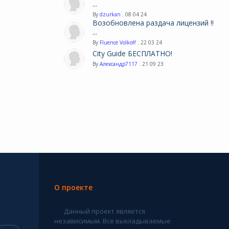
...
By
dzurkan
. 08 04 24
Возобновлена раздача лицензий !!
...
By
Fluence Volkoff
. 22 03 24
City Guide БЕСПЛАТНО!
By
Александр7117
. 21 09 23
О проекте
Данный проект является
независимым. Все выкладываемые