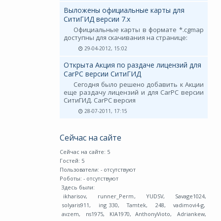
Выложены официальные карты для
СитиГИД версии 7.х
Официальные карты в формате *.cgmap
доступны для скачивания на странице:
29-04-2012, 15:02
Открыта Акция по раздаче лицензий для
CarPC версии СитиГИД
Сегодня было решено добавить к Акции
еще раздачу лицензий и для CarPC версии
СитиГИД. CarPC версия
28-07-2011, 17:15
Сейчас на сайте
Сейчас на сайте: 5
Гостей: 5
Пользователи:
- отсутствуют
Роботы:
- отсутствуют
Здесь были:
ikharisov
,
runner_Perm
,
YUDSV
,
Savage1024
,
solyaris911
,
ing 330
,
Tamtek
,
248
,
vadimovi4-g
,
avzem
,
ns1975
,
KIA1970
,
AnthonyVioto
,
Adriankew
,