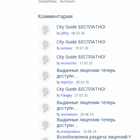
JosephVow
,
techauto
Комментарии
City Guide БЕСПЛАТНО!
By
jofrey
. 06 02 26
City Guide БЕСПЛАТНО!
By
sorokser
. 19 01 26
City Guide БЕСПЛАТНО!
By
muhozhor
. 12 05 25
Выданные лицензии теперь
доступн ...
By
KoJIoTyn
. 28 03 25
City Guide БЕСПЛАТНО!
By
FSergey
. 27 03 25
Выданные лицензии теперь
доступн ...
By
michaelorel
. 20 08 24
Выданные лицензии теперь
доступн ...
By
armatyrbatur
. 16 08 24
Возобновлена раздача лицензий !!