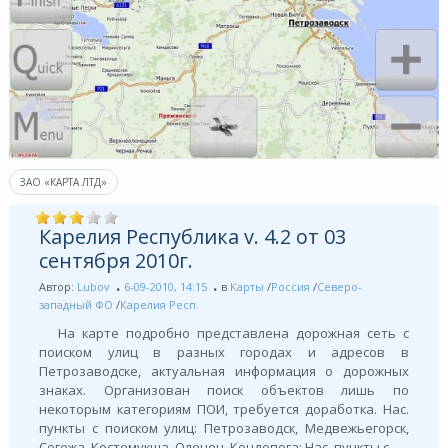
ЗАО «КАРТА ЛТД»
Карелия Республика v. 4.2 от 03
сентября 2010г.
Автор:
Lubov
6-09-2010, 14:15
в
Карты
/
Россия
/
Северо-
западный ФО
/
Карелия Респ.
На карте подробно представлена дорожная сеть с
поиском улиц в разных городах и адресов в
Петрозаводске, актуальная информация о дорожных
знаках. Организован поиск объектов лишь по
некоторым категориям ПОИ, требуется доработка. Нас.
пункты с поиском улиц: Петрозаводск, Медвежьегорск,
Сегежа, Костомукша, Олонец, Кондопога; Нас. пункты с