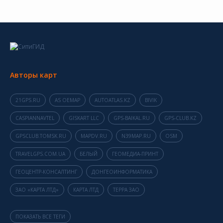
Авторы карт
21GPS.RU
AS OEMAP
AUTOATLAS.KZ
BIVIK
CASPIANNAVTEL
GISKART LLC
GPS-BAIKAL.RU
GPS-CLUB.KZ
GPSCLUB.TOMSK.RU
MAPDV.RU
N39MAP.RU
OSM
TRAVELGPS.COM.UA
БЕЛЫЙ
ГЕОМЕДИА-ПРИНТ
ГЕОЦЕНТР-КОНСАЛТИНГ
ДОНГЕОИНФОРМАТИКА
ЗАО «КАРТА ЛТД»
КАРТА ЛТД
ТЕРРА ЗАО
ПОКАЗАТЬ ВСЕ ТЕГИ