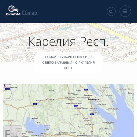
CGmap
Карелия Респ.
/
/
/
CGMAP.RU
КАРТЫ
РОССИЯ
/
СЕВЕРО-ЗАПАДНЫЙ ФО
КАРЕЛИЯ
РЕСП.