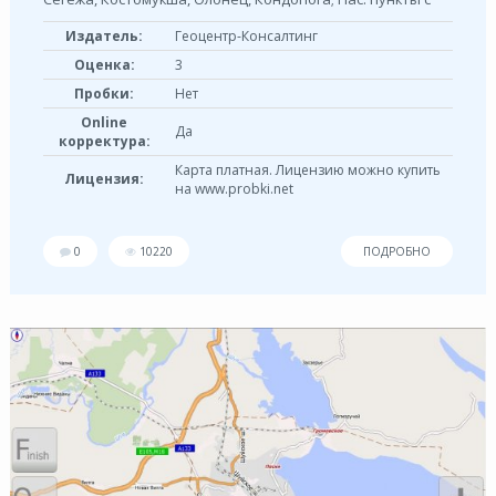
Издатель:
Геоцентр-Консалтинг
Оценка:
3
Пробки:
Нет
Online
Да
корректура:
Карта платная. Лицензию можно купить
Лицензия:
на www.probki.net
0
10220
ПОДРОБНО