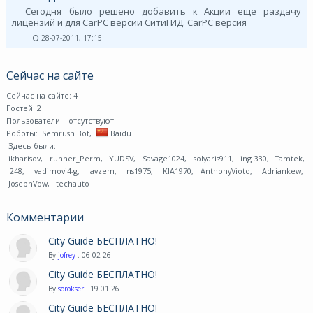
Сегодня было решено добавить к Акции еще раздачу
лицензий и для CarPC версии СитиГИД. CarPC версия
28-07-2011, 17:15
Сейчас на сайте
Сейчас на сайте: 4
Гостей: 2
Пользователи:
- отсутствуют
Роботы:
Semrush Bot
,
Baidu
Здесь были:
ikharisov
,
runner_Perm
,
YUDSV
,
Savage1024
,
solyaris911
,
ing 330
,
Tamtek
,
248
,
vadimovi4-g
,
avzem
,
ns1975
,
KIA1970
,
AnthonyVioto
,
Adriankew
,
JosephVow
,
techauto
Комментарии
City Guide БЕСПЛАТНО!
By
jofrey
. 06 02 26
City Guide БЕСПЛАТНО!
By
sorokser
. 19 01 26
City Guide БЕСПЛАТНО!