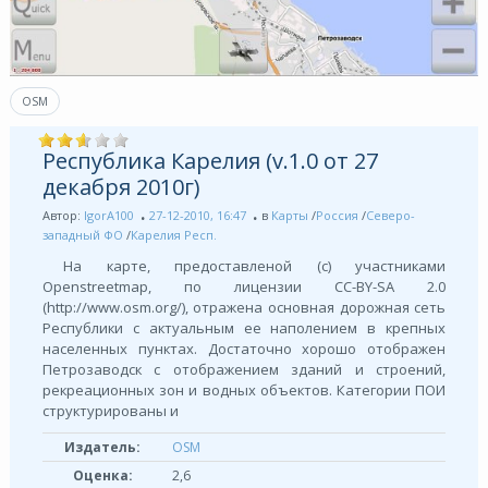
OSM
Республика Карелия (v.1.0 от 27
декабря 2010г)
Автор:
IgorA100
27-12-2010, 16:47
в
Карты
/
Россия
/
Северо-
западный ФО
/
Карелия Респ.
На карте, предоставленой (с) участниками
Openstreetmap, по лицензии СС-BY-SA 2.0
(http://www.osm.org/), отражена основная дорожная сеть
Республики с актуальным ее наполением в крепных
населенных пунктах. Достаточно хорошо отображен
Петрозаводск с отображением зданий и строений,
рекреационных зон и водных объектов. Категории ПОИ
структурированы и
Издатель:
OSM
Оценка:
2,6