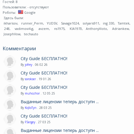
Гостей: 8
Пользователи:
- отсутствуют
Роботы:
Google
Здесь были:
ikharisov
,
runner_Perm
,
YUDSV
,
Savage1024
,
solyaris911
,
ing 330
,
Tamtek
,
248
,
vadimovi4-g
,
avzem
,
ns1975
,
KIA1970
,
AnthonyVioto
,
Adriankew
,
JosephVow
,
techauto
Комментарии
City Guide БЕСПЛАТНО!
By
jofrey
. 06 02 26
City Guide БЕСПЛАТНО!
By
sorokser
. 19 01 26
City Guide БЕСПЛАТНО!
By
muhozhor
. 12 05 25
Выданные лицензии теперь доступн ...
By
KoJIoTyn
. 28 03 25
City Guide БЕСПЛАТНО!
By
FSergey
. 27 03 25
Выданные лицензии теперь доступн ...