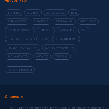
Авторы карт
21GPS.RU
AS OEMAP
AUTOATLAS.KZ
BIVIK
CASPIANNAVTEL
GISKART LLC
GPS-BAIKAL.RU
GPS-CLUB.KZ
GPSCLUB.TOMSK.RU
MAPDV.RU
N39MAP.RU
OSM
TRAVELGPS.COM.UA
БЕЛЫЙ
ГЕОМЕДИА-ПРИНТ
ГЕОЦЕНТР-КОНСАЛТИНГ
ДОНГЕОИНФОРМАТИКА
ЗАО «КАРТА ЛТД»
КАРТА ЛТД
ТЕРРА ЗАО
ПОКАЗАТЬ ВСЕ ТЕГИ
О проекте
Данный проект является независимым. Все выкладываемые