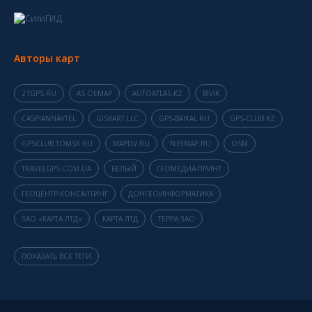
Авторы карт
21GPS.RU
AS OEMAP
AUTOATLAS.KZ
BIVIK
CASPIANNAVTEL
GISKART LLC
GPS-BAIKAL.RU
GPS-CLUB.KZ
GPSCLUB.TOMSK.RU
MAPDV.RU
N39MAP.RU
OSM
TRAVELGPS.COM.UA
БЕЛЫЙ
ГЕОМЕДИА-ПРИНТ
ГЕОЦЕНТР-КОНСАЛТИНГ
ДОНГЕОИНФОРМАТИКА
ЗАО «КАРТА ЛТД»
КАРТА ЛТД
ТЕРРА ЗАО
ПОКАЗАТЬ ВСЕ ТЕГИ