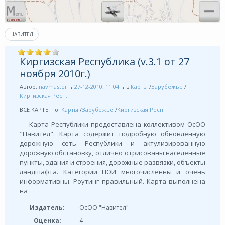
НАВИТЕЛ
Киргизская Республика (v.3.1 от 27
ноября 2010г.)
Автор:
navmaster
27-12-2010, 11:04
в
Карты
/
Зарубежье
/
Киргизская Респ.
ВСЕ КАРТЫ по:
Карты
/
Зарубежье
/
Киргизская Респ.
Карта Республики предоставлена коллективом ОсОО
"Навител". Карта содержит подробную обновленную
дорожную сеть Республики и актулизированную
дорожную обстановку, отлично отрисованы населенные
пункты, здания и строения, дорожные развязки, объекты
ландшафта. Категории ПОИ многочисленны и очень
информативны. Роутинг правильный. Карта выполнена
на
Издатель:
ОсОО "Навител"
Оценка:
4