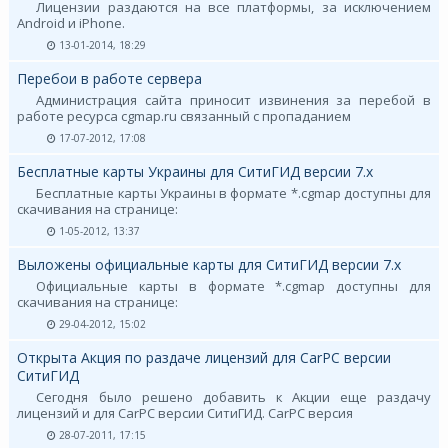
Лицензии раздаются на все платформы, за исключением
Android и iPhone.
13-01-2014, 18:29
Перебои в работе сервера
Администрация сайта приносит извинения за перебой в
работе ресурса cgmap.ru связанный с пропаданием
17-07-2012, 17:08
Бесплатные карты Украины для СитиГИД версии 7.х
Бесплатные карты Украины в формате *.cgmap доступны для
скачивания на странице:
1-05-2012, 13:37
Выложены официальные карты для СитиГИД версии 7.х
Официальные карты в формате *.cgmap доступны для
скачивания на странице:
29-04-2012, 15:02
Открыта Акция по раздаче лицензий для CarPC версии
СитиГИД
Сегодня было решено добавить к Акции еще раздачу
лицензий и для CarPC версии СитиГИД. CarPC версия
28-07-2011, 17:15