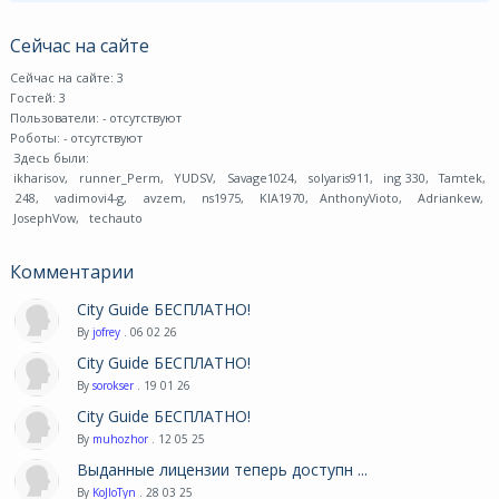
Сейчас на сайте
Сейчас на сайте: 3
Гостей: 3
Пользователи:
- отсутствуют
Роботы:
- отсутствуют
Здесь были:
ikharisov
,
runner_Perm
,
YUDSV
,
Savage1024
,
solyaris911
,
ing 330
,
Tamtek
,
248
,
vadimovi4-g
,
avzem
,
ns1975
,
KIA1970
,
AnthonyVioto
,
Adriankew
,
JosephVow
,
techauto
Комментарии
City Guide БЕСПЛАТНО!
By
jofrey
. 06 02 26
City Guide БЕСПЛАТНО!
By
sorokser
. 19 01 26
City Guide БЕСПЛАТНО!
By
muhozhor
. 12 05 25
Выданные лицензии теперь доступн ...
By
KoJIoTyn
. 28 03 25