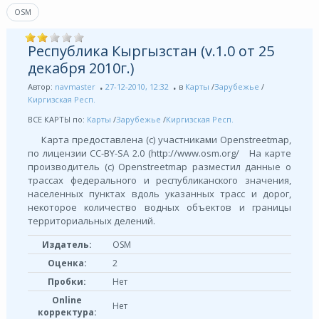
OSM
Республика Кыргызстан (v.1.0 от 25
декабря 2010г.)
Автор:
navmaster
27-12-2010, 12:32
в
Карты
/
Зарубежье
/
Киргизская Респ.
ВСЕ КАРТЫ по:
Карты
/
Зарубежье
/
Киргизская Респ.
Карта предоставлена (с) участниками Openstreetmap,
по лицензии СС-BY-SA 2.0 (http://www.osm.org/ На карте
производитель (с) Openstreetmap разместил данные о
трассах федерального и республиканского значения,
населенных пунктах вдоль указанных трасс и дорог,
некоторое количество водных объектов и границы
территориальных делений.
Издатель:
OSM
Оценка:
2
Пробки:
Нет
Online
Нет
корректура: