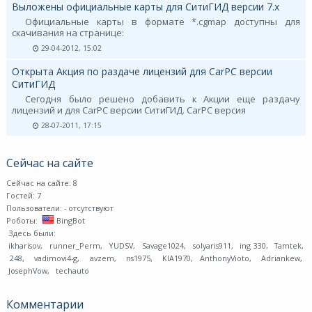
Выложены официальные карты для СитиГИД версии 7.х
Официальные карты в формате *.cgmap доступны для
скачивания на странице:
29-04-2012, 15:02
Открыта Акция по раздаче лицензий для CarPC версии
СитиГИД
Сегодня было решено добавить к Акции еще раздачу
лицензий и для CarPC версии СитиГИД. CarPC версия
28-07-2011, 17:15
Сейчас на сайте
Сейчас на сайте: 8
Гостей: 7
Пользователи:
- отсутствуют
Роботы:
BingBot
Здесь были:
ikharisov
,
runner_Perm
,
YUDSV
,
Savage1024
,
solyaris911
,
ing 330
,
Tamtek
,
248
,
vadimovi4-g
,
avzem
,
ns1975
,
KIA1970
,
AnthonyVioto
,
Adriankew
,
JosephVow
,
techauto
Комментарии