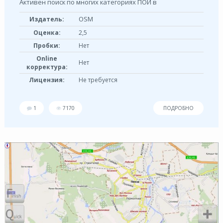
Активен поиск по многих категориях ПОИ в
OSM
Издатель:
Оценка:
2,5
Пробки:
Нет
Online
Нет
корректура:
Лицензия:
Не требуется
1
7170
ПОДРОБНО