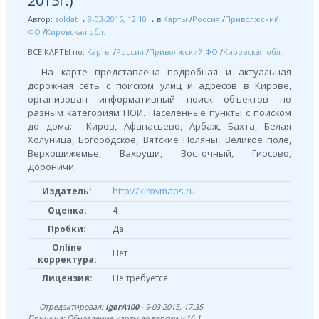
2015г.)
Автор:
soldat
8-03-2015, 12:10
в
Карты
/
Россия
/
Приволжский
ФО
/
Кировская обл.
ВСЕ КАРТЫ по:
Карты
/
Россия
/
Приволжский ФО
/
Кировская обл.
На карте представлена подробная и актуальная
дорожная сеть с поиском улиц и адресов в Кирове,
организован информативный поиск объектов по
разным категориям ПОИ. Населенные пункты с поиском
до дома: Киров, Афанасьево, Арбаж, Бахта, Белая
Холуница, Богородское, Вятские Поляны, Великое поле,
Верхошижемье, Вахруши, Восточный, Гирсово,
Дороничи,
http://kirovmaps.ru
Издатель:
Оценка:
4
Пробки:
Да
Online
Нет
корректура:
Лицензия:
Не требуется
Отредактировал:
IgorA100
- 9-03-2015, 17:35
Причина: Обновление карты до версии v 16.1