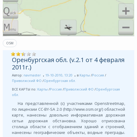
OSM
Оренбургская обл. (v.2.1 от 4 февраля
2011г.)
Автор:
navmaster
19-10-2010, 13:20
в
Карты
/
Россия
/
Приволжский ФО
/
Оренбургская обл.
ВСЕ КАРТЫ по:
Карты
/
Россия
/
Приволжский ФО
/
Оренбургская
обл.
На представленной (с) участниками Openstreetmap,
по лицензии СС-BY-SA 2.0 (http://www.osm.org/) областной
карте, нанесены довольно информативная дорожная
сетьи дорожная обстановка. Хорошо отриосвана
столица области с отображением зданий и строений,
нанесены географические объекты, водные преграды.