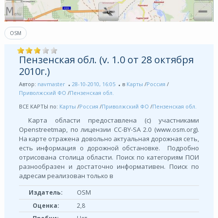
OSM
Пензенская обл. (v. 1.0 от 28 октября
2010г.)
Автор:
navmaster
28-10-2010, 16:05
в
Карты
/
Россия
/
Приволжский ФО
/
Пензенская обл.
ВСЕ КАРТЫ по:
Карты
/
Россия
/
Приволжский ФО
/
Пензенская обл.
Карта области предоставлена (с) участниками
Openstreetmap, по лицензии СС-BY-SA 2.0 (www.osm.org).
На карте отражена довольно актуальная дорожная сеть,
есть информация о дорожной обстановке. Подробно
отрисована столица области. Поиск по категориям ПОИ
разнообразен и достаточно информативен. Поиск по
адресам реализован только в
OSM
Издатель:
Оценка:
2,8