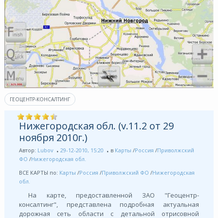
ГЕОЦЕНТР-КОНСАЛТИНГ
Нижегородская обл. (v.11.2 от 29
ноября 2010г.)
Автор:
Lubov
29-12-2010, 15:20
в
Карты
/
Россия
/
Приволжский
ФО
/
Нижегородская обл.
ВСЕ КАРТЫ по:
Карты
/
Россия
/
Приволжский ФО
/
Нижегородская
обл.
На карте, предоставленной ЗАО "Геоцентр-
консалтинг", представлена подробная актуальная
дорожная сеть области с детальной отрисовной