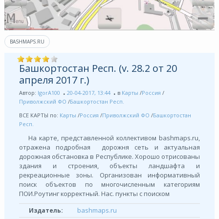
BASHMAPS.RU
Башкортостан Респ. (v. 28.2 от 20
апреля 2017 г.)
Автор:
IgorA100
20-04-2017, 13:44
в
Карты
/
Россия
/
Приволжский ФО
/
Башкортостан Респ.
ВСЕ КАРТЫ по:
Карты
/
Россия
/
Приволжский ФО
/
Башкортостан
Респ.
На карте, представленной коллективом bashmaps.ru,
отражена подробная дорожня сеть и актуальная
дорожная обстановка в Республике. Хорошо отрисованы
здания и строения, объекты ландшафта и
рекреационные зоны. Организован информативный
поиск объектов по многочисленным категориям
ПОИ.Роутинг корректный. Нас. пункты с поиском
bashmaps.ru
Издатель: