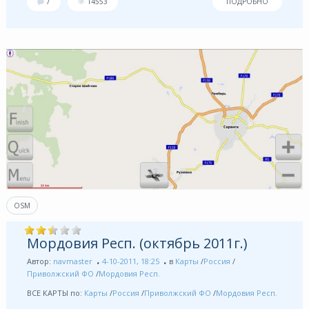
7
14553
ПОДРОБНО
OSM
Мордовия Респ. (октябрь 2011г.)
Автор:
navmaster
4-10-2011, 18:25
в
Карты
/
Россия
/
Приволжский ФО
/
Мордовия Респ.
ВСЕ КАРТЫ по:
Карты
/
Россия
/
Приволжский ФО
/
Мордовия Респ.