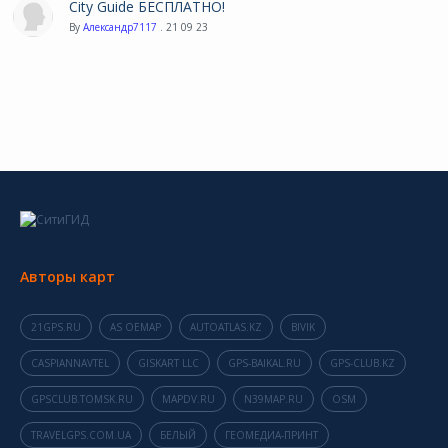
City Guide БЕСПЛАТНО!
By
Александр7117
. 21 09 23
Авторы карт
21GPS.RU
AS OEMAP
AUTOATLAS.KZ
BIVIK
CASPIANNAVTEL
GISKART LLC
GPS-BAIKAL.RU
GPS-CLUB.KZ
GPSCLUB.TOMSK.RU
MAPDV.RU
N39MAP.RU
OSM
TRAVELGPS.COM.UA
БЕЛЫЙ
ГЕОМЕДИА-ПРИНТ