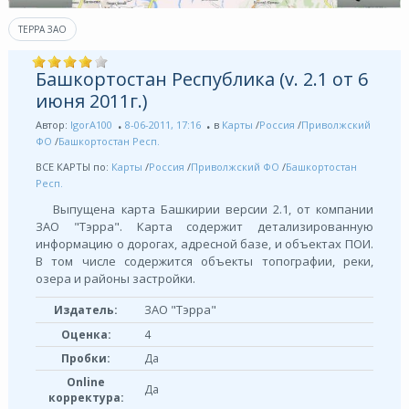
ТЕРРА ЗАО
Башкортостан Республика (v. 2.1 от 6
июня 2011г.)
Автор:
IgorA100
8-06-2011, 17:16
в
Карты
/
Россия
/
Приволжский
ФО
/
Башкортостан Респ.
ВСЕ КАРТЫ по:
Карты
/
Россия
/
Приволжский ФО
/
Башкортостан
Респ.
Выпущена карта Башкирии версии 2.1, от компании
ЗАО "Тэрра". Карта содержит детализированную
информацию о дорогах, адресной базе, и объектах ПОИ.
В том числе содержится объекты топографии, реки,
озера и районы застройки.
ЗАО "Тэрра"
Издатель:
Оценка:
4
Пробки:
Да
Online
Да
корректура: