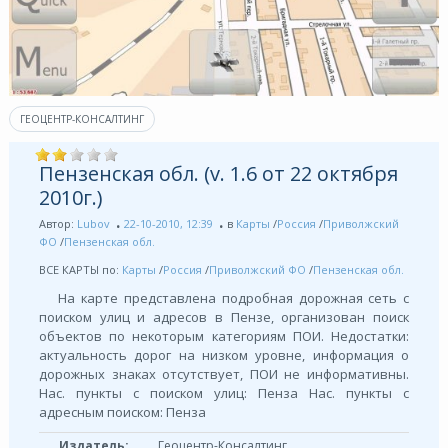
ГЕОЦЕНТР-КОНСАЛТИНГ
Пензенская обл. (v. 1.6 от 22 октября
2010г.)
Автор:
Lubov
22-10-2010, 12:39
в
Карты
/
Россия
/
Приволжский
ФО
/
Пензенская обл.
ВСЕ КАРТЫ по:
Карты
/
Россия
/
Приволжский ФО
/
Пензенская обл.
На карте представлена подробная дорожная сеть с
поиском улиц и адресов в Пензе, организован поиск
объектов по некоторым категориям ПОИ. Недостатки:
актуальность дорог на низком уровне, информация о
дорожных знаках отсутствует, ПОИ не информативны.
Нас. пункты с поиском улиц: Пенза Нас. пункты с
адресным поиском: Пенза
Издатель:
Геоцентр-Консалтинг