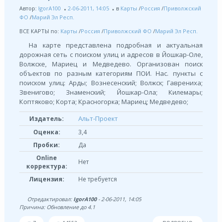
Автор:
IgorA100
2-06-2011, 14:05
в
Карты
/
Россия
/
Приволжский
ФО
/
Марий Эл Респ.
ВСЕ КАРТЫ по:
Карты
/
Россия
/
Приволжский ФО
/
Марий Эл Респ.
На карте представлена подробная и актуальная
дорожная сеть с поиском улиц и адресов в Йошкар-Оле,
Волжске, Мариец и Медведево. Организован поиск
объектов по разным категориям ПОИ. Нас. пункты с
поиском улиц: Арды; Вознесенский; Волжск; Гаврениха;
Звенигово; Знаменский; Йошкар-Ола; Килемары;
Коптяково; Корта; Красногорка; Мариец; Медведево;
Альт-Проект
Издатель:
Оценка:
3,4
Пробки:
Да
Online
Нет
корректура:
Лицензия:
Не требуется
Отредактировал:
IgorA100
- 2-06-2011, 14:05
Причина: Обновление до 4.1