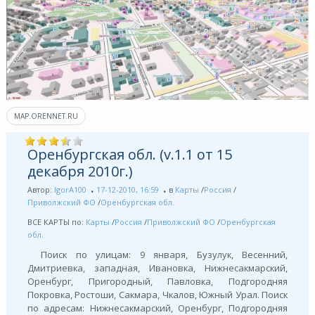
MAP.ORENNET.RU
Оренбургская обл. (v.1.1 от 15
декабря 2010г.)
Автор:
IgorA100
17-12-2010, 16:59
в
Карты
/
Россия
/
Приволжский ФО
/
Оренбургская обл.
ВСЕ КАРТЫ по:
Карты
/
Россия
/
Приволжский ФО
/
Оренбургская
обл.
Поиск по улицам: 9 января, Бузулук, Весенний,
Дмитриевка, западная, Ивановка, Нижнесакмарский,
Оренбург, Пpигоpодный, Павловка, Подгородняя
Покровка, Ростоши, Сакмара, Чкалов, Южный Урал. Поиск
по адресам: Нижнесакмарский, Оренбург, Подгородняя