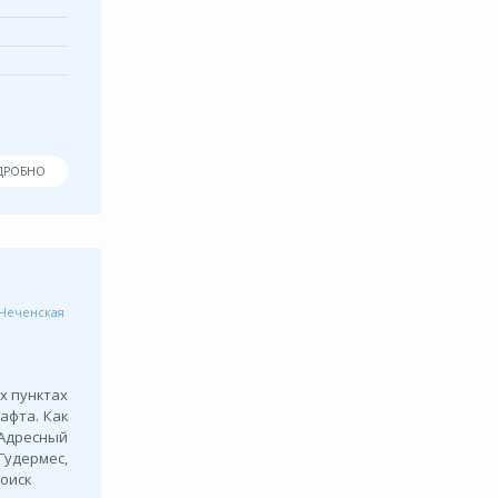
ДРОБНО
Чеченская
х пунктах
афта. Как
 Адресный
удермес,
Поиск