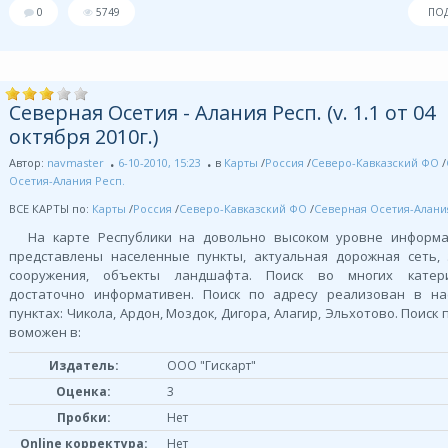
0
5749
ПО
Северная Осетия - Алания Респ. (v. 1.1 от 04
октября 2010г.)
Автор:
navmaster
6-10-2010, 15:23
в
Карты
/
Россия
/
Северо-Кавказский ФО
/
Осетия-Алания Респ.
ВСЕ КАРТЫ по:
Карты
/
Россия
/
Северо-Кавказский ФО
/
Северная Осетия-Алани
На карте Республики на довольно высоком уровне информа
представлены населенные пункты, актуальная дорожная сеть,
сооружения, объекты ландшафта. Поиск во многих кате
достаточно информативен. Поиск по адресу реализован в на
пунктах: Чикола, Ардон, Моздок, Дигора, Алагир, Эльхотово. Поиск
воможен в:
Издатель:
ООО "Гискарт"
Оценка:
3
Пробки:
Нет
Online корректура:
Нет