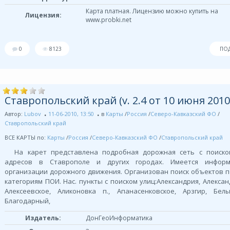
Карта платная. Лицензию можно купить на
Лицензия:
www.probki.net
0
8123
ПО
Ставропольский край (v. 2.4 от 10 июня 2010г
Автор:
Lubov
11-06-2010, 13:50
в
Карты
/
Россия
/
Северо-Кавказский ФО
/
Ставропольский край
ВСЕ КАРТЫ по:
Карты
/
Россия
/
Северо-Кавказский ФО
/
Ставропольский край
На карет представлена подробная дорожная сеть с поиско
адресов в Ставрополе и других городах. Имеется инфор
организации дорожного движения. Организован поиск объектов 
категориям ПОИ. Нас. пункты с поиском улиц:Александрия, Алексан
Алексеевское, Аликоновка п., Апанасенковское, Арзгир, Бел
Благодарный,
Издатель:
ДонГеоИнформатика