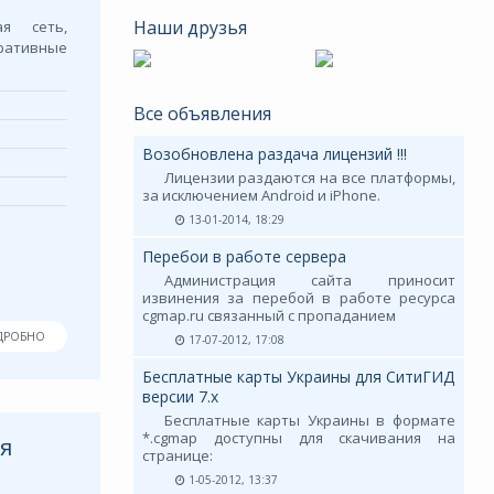
Наши друзья
я сеть,
ративные
Все объявления
Возобновлена раздача лицензий !!!
Лицензии раздаются на все платформы,
за исключением Android и iPhone.
13-01-2014, 18:29
Перебои в работе сервера
Администрация сайта приносит
извинения за перебой в работе ресурса
cgmap.ru связанный с пропаданием
ДРОБНО
17-07-2012, 17:08
Бесплатные карты Украины для СитиГИД
версии 7.х
Бесплатные карты Украины в формате
*.cgmap доступны для скачивания на
ня
странице:
1-05-2012, 13:37