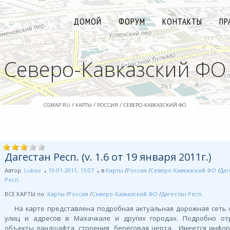
ДОМОЙ
ФОРУМ
КОНТАКТЫ
ПР
Северо-Кавказский ФО
/
/
/
CGMAP.RU
КАРТЫ
РОССИЯ
СЕВЕРО-КАВКАЗСКИЙ ФО
Дагестан Респ. (v. 1.6 от 19 января 2011г.)
Автор:
Lubov
19-01-2011, 15:07
в
Карты
/
Россия
/
Северо-Кавказский ФО
/
Даг
Респ.
ВСЕ КАРТЫ по:
Карты
/
Россия
/
Северо-Кавказский ФО
/
Дагестан Респ.
На карте представлена подробная актуальная дорожная сеть 
улиц и адресов в Махачкале и других городах. Подробно от
объекты ландшафта, строения, береговая черта. Имеется инфо