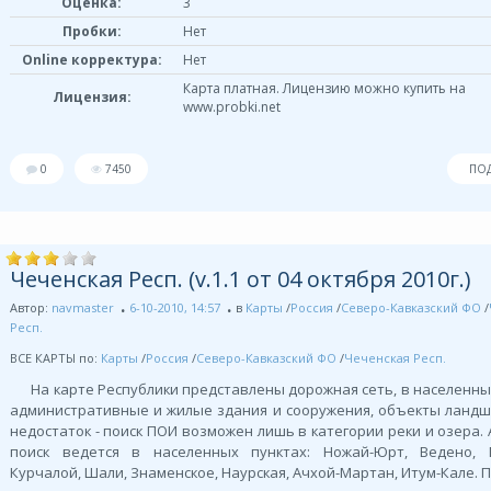
Оценка:
3
Пробки:
Нет
Online корректура:
Нет
Карта платная. Лицензию можно купить на
Лицензия:
www.probki.net
0
7450
ПО
Чеченская Респ. (v.1.1 от 04 октября 2010г.)
Автор:
navmaster
6-10-2010, 14:57
в
Карты
/
Россия
/
Северо-Кавказский ФО
/
Респ.
ВСЕ КАРТЫ по:
Карты
/
Россия
/
Северо-Кавказский ФО
/
Чеченская Респ.
На карте Республики представлены дорожная сеть, в населенны
административные и жилые здания и сооружения, объекты ландш
недостаток - поиск ПОИ возможен лишь в категории реки и озера.
поиск ведется в населенных пунктах: Ножай-Юрт, Ведено, Г
Курчалой, Шали, Знаменское, Наурская, Ачхой-Мартан, Итум-Кале. 