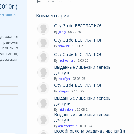
JosephVow
,
techauto
010г.)
Ингушетия
Комментарии
City Guide БЕСПЛАТНО!
By
jofrey
. 06 02 26
одержится
City Guide БЕСПЛАТНО!
, районы
By
sorokser
. 19 01 26
н поиск в
Альтиево,
City Guide БЕСПЛАТНО!
дзевская,
By
muhozhor
. 12 05 25
Выданные лицензии теперь
доступн ...
By
KoJIoTyn
. 28 03 25
City Guide БЕСПЛАТНО!
By
FSergey
. 27 03 25
Выданные лицензии теперь
доступн ...
By
michaelorel
. 20 08 24
Выданные лицензии теперь
доступн ...
By
armatyrbatur
. 16 08 24
Возобновлена раздача лицензий !!