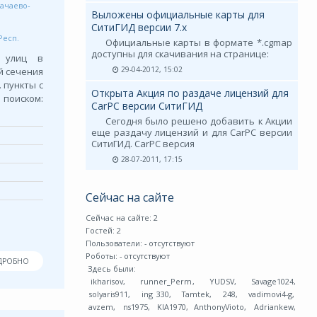
ачаево-
Выложены официальные карты для
СитиГИД версии 7.х
Респ.
Официальные карты в формате *.cgmap
доступны для скачивания на странице:
м улиц в
29-04-2012, 15:02
й сечения
 пункты с
Открыта Акция по раздаче лицензий для
 поиском:
CarPC версии СитиГИД
Сегодня было решено добавить к Акции
еще раздачу лицензий и для CarPC версии
СитиГИД. CarPC версия
28-07-2011, 17:15
Сейчас на сайте
Сейчас на сайте: 2
Гостей: 2
Пользователи:
- отсутствуют
Роботы:
- отсутствуют
ДРОБНО
Здесь были:
ikharisov
,
runner_Perm
,
YUDSV
,
Savage1024
,
solyaris911
,
ing 330
,
Tamtek
,
248
,
vadimovi4-g
,
avzem
,
ns1975
,
KIA1970
,
AnthonyVioto
,
Adriankew
,