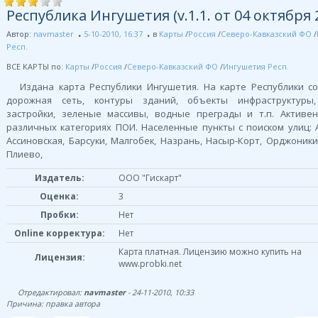
Республика Ингушетия (v.1.1. от 04 октября 2
Автор:
navmaster
5-10-2010, 16:37
в
Карты
/
Россия
/
Северо-Кавказский ФО
/
Респ.
ВСЕ КАРТЫ по:
Карты
/
Россия
/
Северо-Кавказский ФО
/
Ингушетия Респ.
Издана карта Республики Ингушетия. На карте Республики с
дорожная сеть, контуры зданий, объекты инфраструктуры
застройки, зеленые массивы, водные преграды и т.п. Активе
различных категориях ПОИ. Населенные пункты с поиском улиц: 
Ассиновская, Барсуки, Малгобек, Назрань, Насыр-Корт, Орджоники
Плиево,
Издатель:
ООО "Гискарт"
Оценка:
3
Пробки:
Нет
Online корректура:
Нет
Карта платная. Лицензию можно купить на
Лицензия:
www.probki.net
Отредактировал:
navmaster
- 24-11-2010, 10:33
Причина: правка автора