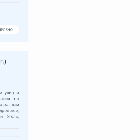
ДРОБНО
.)
м улиц и
мация по
по разным
дровское,
ый Уголь,