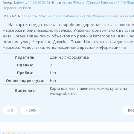
Автор:
Lubov
11-06-2010, 12:48
в
Карты
/
Россия
/
Северо-Кавказский ФО
/
Кар
Черкесская Респ.
ВСЕ КАРТЫ по:
Карты
/
Россия
/
Северо-Кавказский ФО
/
Карачаево-Черкесская 
На карте представлена подробная дорожная сеть с поиско
Черкесске и близлежащих поселках. Указаны горизонтали с высото
40 м. Организован поиск объектов по разным категориям ПОИ. Нас.
поиском улиц: Черкесск, Дружба, Псыж. Нас. пункты с адресным
Черкесск. Недостатки: неполноценная адресная информация - в
Издатель:
ДонГеоИнформатика
Оценка:
2
Пробки:
Нет
Online корректура:
Нет
Карта платная. Лицензию можно купить на
Лицензия:
www.probki.net
0
5905
ПО