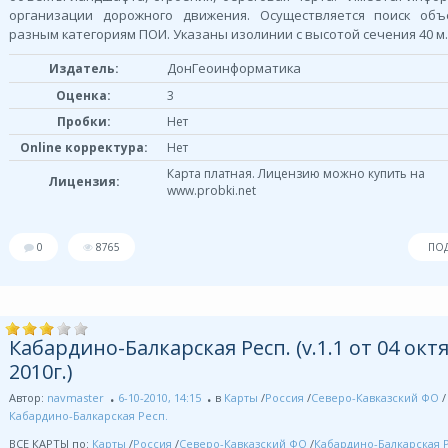
организации дорожного движения. Осуществляется поиск объ
разным категориям ПОИ. Указаны изолинии с высотой сечения 40 м
ДонГеоинформатика
Издатель:
Оценка:
3
Пробки:
Нет
Online корректура:
Нет
Карта платная. Лицензию можно купить на
Лицензия:
www.probki.net
0
8765
ПО
Кабардино-Балкарская Респ. (v.1.1 от 04 окт
2010г.)
Автор:
navmaster
6-10-2010, 14:15
в
Карты
/
Россия
/
Северо-Кавказский ФО
/
Кабардино-Балкарская Респ.
ВСЕ КАРТЫ по:
Карты
/
Россия
/
Северо-Кавказский ФО
/
Кабардино-Балкарская 