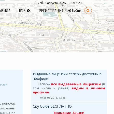
сб. 8 августа 2026
01:16:25
-
АВИЛА
RSS
РЕГИСТРАЦИЯ
Войти
Выданные лицензии теперь доступны в
профиле
Теперь
все выдаваемые лицензии
(в
естан
том числе и ранее)
видны в личном
профиле
.
28-05-2015, 13:38
с поиском
City Guide БЕСПЛАТНО!
рисованы
рмация по
Внимание, Акция!