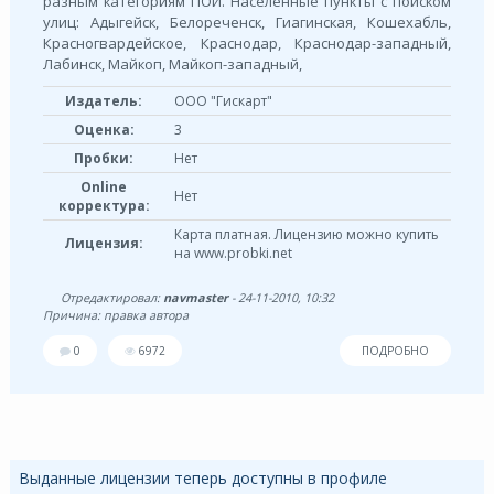
разным категориям ПОИ. Населенные пункты с поиском
улиц: Адыгейск, Белореченск, Гиагинская, Кошехабль,
Красногвардейское, Краснодар, Краснодар-западный,
Лабинск, Майкоп, Майкоп-западный,
Издатель:
ООО "Гискарт"
Оценка:
3
Пробки:
Нет
Online
Нет
корректура:
Карта платная. Лицензию можно купить
Лицензия:
на www.probki.net
Отредактировал:
navmaster
- 24-11-2010, 10:32
Причина: правка автора
0
6972
ПОДРОБНО
Выданные лицензии теперь доступны в профиле