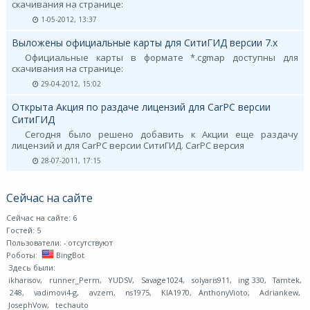
скачивания на странице:
1-05-2012, 13:37
Выложены официальные карты для СитиГИД версии 7.х
Официальные карты в формате *.cgmap доступны для
скачивания на странице:
29-04-2012, 15:02
Открыта Акция по раздаче лицензий для CarPC версии
СитиГИД
Сегодня было решено добавить к Акции еще раздачу
лицензий и для CarPC версии СитиГИД. CarPC версия
28-07-2011, 17:15
Сейчас на сайте
Сейчас на сайте: 6
Гостей: 5
Пользователи:
- отсутствуют
Роботы:
BingBot
Здесь были:
ikharisov
,
runner_Perm
,
YUDSV
,
Savage1024
,
solyaris911
,
ing 330
,
Tamtek
,
248
,
vadimovi4-g
,
avzem
,
ns1975
,
KIA1970
,
AnthonyVioto
,
Adriankew
,
JosephVow
,
techauto