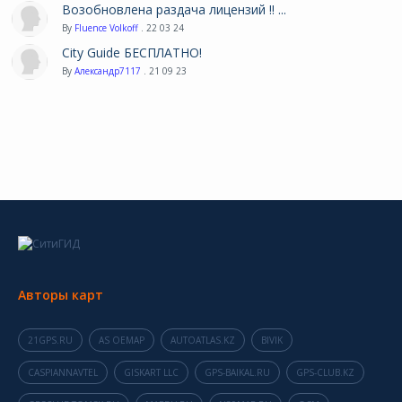
Возобновлена раздача лицензий !! ...
By
Fluence Volkoff
. 22 03 24
City Guide БЕСПЛАТНО!
By
Александр7117
. 21 09 23
Авторы карт
21GPS.RU
AS OEMAP
AUTOATLAS.KZ
BIVIK
CASPIANNAVTEL
GISKART LLC
GPS-BAIKAL.RU
GPS-CLUB.KZ