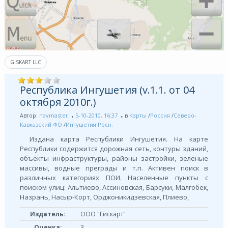
GISKART LLC
Республика Ингушетия (v.1.1. от 04
октября 2010г.)
Автор:
navmaster
5-10-2010, 16:37
в
Карты
/
Россия
/
Северо-
Кавказский ФО
/
Ингушетия Респ.
Издана карта Республики Ингушетия. На карте
Республики содержится дорожная сеть, контуры зданий,
объекты инфраструктуры, районы застройки, зеленые
массивы, водные преграды и т.п. Активен поиск в
различных категориях ПОИ. Населенные пункты с
поиском улиц: Альтиево, Ассиновская, Барсуки, Малгобек,
Назрань, Насыр-Корт, Орджоникидзевская, Плиево,
Издатель:
ООО "Гискарт"
Оценка:
3