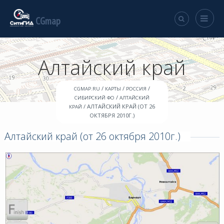
CGmap
Алтайский край
/
/
/
CGMAP.RU
КАРТЫ
РОССИЯ
/
СИБИРСКИЙ ФО
АЛТАЙСКИЙ
/ АЛТАЙСКИЙ КРАЙ (ОТ 26
КРАЙ
ОКТЯБРЯ 2010Г.)
Алтайский край (от 26 октября 2010г.)