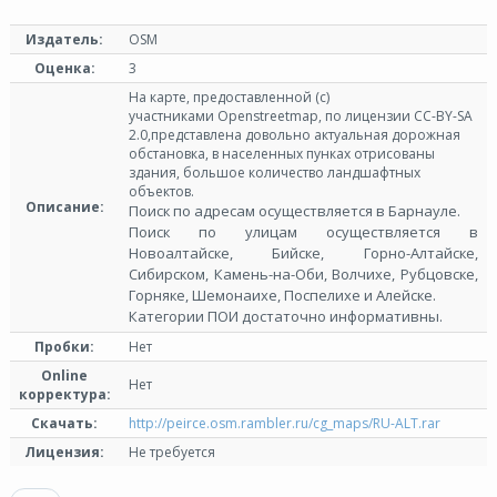
Издатель:
OSM
Оценка:
3
На карте, предоставленной (с)
участниками Openstreetmap, по лицензии СС-BY-SA
2.0,представлена довольно актуальная дорожная
обстановка, в населенных пунках отрисованы
здания, большое количество ландшафтных
объектов.
Описание:
Поиск по адресам осуществляется в Барнауле.
Поиск по улицам осуществляется в
Новоалтайске, Бийске, Горно-Алтайске,
Сибирском, Камень-на-Оби, Волчихе, Рубцовске,
Горняке, Шемонаихе, Поспелихе и Алейске.
Категории ПОИ достаточно информативны.
Пробки:
Нет
Online
Нет
корректура:
Скачать:
http://peirce.osm.rambler.ru/cg_maps/RU-ALT.rar
Лицензия:
Не требуется