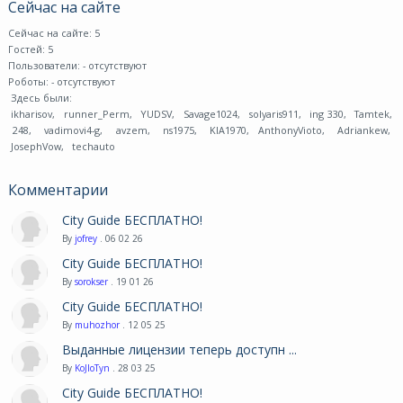
Сейчас на сайте
Сейчас на сайте: 5
Гостей: 5
Пользователи:
- отсутствуют
Роботы:
- отсутствуют
Здесь были:
ikharisov
,
runner_Perm
,
YUDSV
,
Savage1024
,
solyaris911
,
ing 330
,
Tamtek
,
248
,
vadimovi4-g
,
avzem
,
ns1975
,
KIA1970
,
AnthonyVioto
,
Adriankew
,
JosephVow
,
techauto
Комментарии
City Guide БЕСПЛАТНО!
By
jofrey
. 06 02 26
City Guide БЕСПЛАТНО!
By
sorokser
. 19 01 26
City Guide БЕСПЛАТНО!
By
muhozhor
. 12 05 25
Выданные лицензии теперь доступн ...
By
KoJIoTyn
. 28 03 25
City Guide БЕСПЛАТНО!