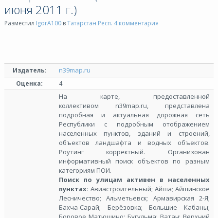
июня 2011 г.)
Разместил
IgorA100
в
Татарстан Респ.
4 комментария
n39map.ru
Издатель:
Оценка:
4
На карте, предоставленной
коллективом n39map.ru, представлена
подробная и актуальная дорожная сеть
Республики с подробным отображением
населенных пунктов, зданий и строений,
объектов ландшафта и водных объектов.
Роутинг корректный. Организован
информативный поиск объектов по разным
категориям ПОИ.
Поиск по улицам активен в населенных
пунктах:
Авиастроительный; Айша; Айшинское
Лесничество; Альметьевск; Армавирская 2-Я;
Бахча-Сарай; Берёзовка; Большие Кабаны;
Боровое Матюшино; Бугульма; Ватан; Верхний