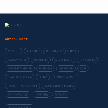
Авторы карт
21GPS.RU
AS OEMAP
AUTOATLAS.KZ
BIVIK
CASPIANNAVTEL
GISKART LLC
GPS-BAIKAL.RU
GPS-CLUB.KZ
GPSCLUB.TOMSK.RU
MAPDV.RU
N39MAP.RU
OSM
TRAVELGPS.COM.UA
БЕЛЫЙ
ГЕОМЕДИА-ПРИНТ
ГЕОЦЕНТР-КОНСАЛТИНГ
ДОНГЕОИНФОРМАТИКА
ЗАО «КАРТА ЛТД»
КАРТА ЛТД
ТЕРРА ЗАО
ПОКАЗАТЬ ВСЕ ТЕГИ