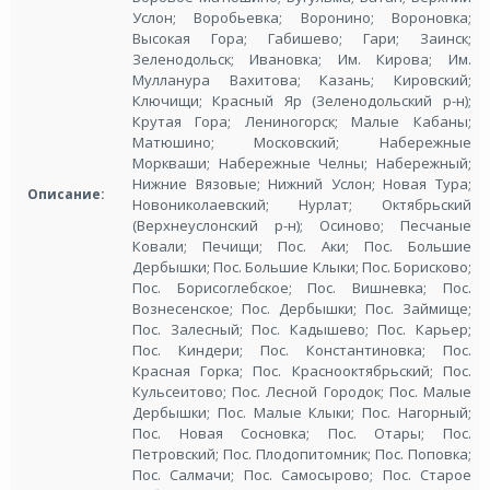
Услон; Воробьевка; Воронино; Вороновка;
Высокая Гора; Габишево; Гари; Заинск;
Зеленодольск; Ивановка; Им. Кирова; Им.
Мулланура Вахитова; Казань; Кировский;
Ключищи; Красный Яр (Зеленодольский р-н);
Крутая Гора; Лениногорск; Малые Кабаны;
Матюшино; Московский; Набережные
Моркваши; Набережные Челны; Набережный;
Нижние Вязовые; Нижний Услон; Новая Тура;
Описание:
Новониколаевский; Нурлат; Октябрьский
(Верхнеуслонский р-н); Осиново; Песчаные
Ковали; Печищи; Пос. Аки; Пос. Большие
Дербышки; Пос. Большие Клыки; Пос. Борисково;
Пос. Борисоглебское; Пос. Вишневка; Пос.
Вознесенское; Пос. Дербышки; Пос. Займище;
Пос. Залесный; Пос. Кадышево; Пос. Карьер;
Пос. Киндери; Пос. Константиновка; Пос.
Красная Горка; Пос. Краснооктябрьский; Пос.
Кульсеитово; Пос. Лесной Городок; Пос. Малые
Дербышки; Пос. Малые Клыки; Пос. Нагорный;
Пос. Новая Сосновка; Пос. Отары; Пос.
Петровский; Пос. Плодопитомник; Пос. Поповка;
Пос. Салмачи; Пос. Самосырово; Пос. Старое