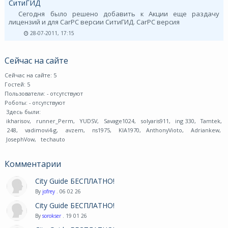
СитиГИД
Сегодня было решено добавить к Акции еще раздачу
лицензий и для CarPC версии СитиГИД. CarPC версия
28-07-2011, 17:15
Сейчас на сайте
Сейчас на сайте: 5
Гостей: 5
Пользователи:
- отсутствуют
Роботы:
- отсутствуют
Здесь были:
ikharisov
,
runner_Perm
,
YUDSV
,
Savage1024
,
solyaris911
,
ing 330
,
Tamtek
,
248
,
vadimovi4-g
,
avzem
,
ns1975
,
KIA1970
,
AnthonyVioto
,
Adriankew
,
JosephVow
,
techauto
Комментарии
City Guide БЕСПЛАТНО!
By
jofrey
. 06 02 26
City Guide БЕСПЛАТНО!
By
sorokser
. 19 01 26