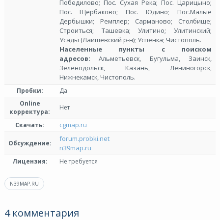
Победилово; Пос. Сухая Река; Пос. Царицыно;
Пос. Щербаково; Пос. Юдино; Пос.Малые
Дербышки; Ремплер; Сарманово; Столбище;
Строиться; Ташевка; Улитино; Улитинский;
Усады (Лаишевский р-н); Успенка; Чистополь.
Населенные пункты с поиском
адресов:
Альметьевск, Бугульма, Заинск,
Зеленодольск, Казань, Лениногорск,
Нижнекамск, Чистополь.
Пробки:
Да
Online
Нет
корректура:
cgmap.ru
Скачать:
forum.probki.net
Обсуждение:
n39map.ru
Лицензия:
Не требуется
N39MAP.RU
4 комментария