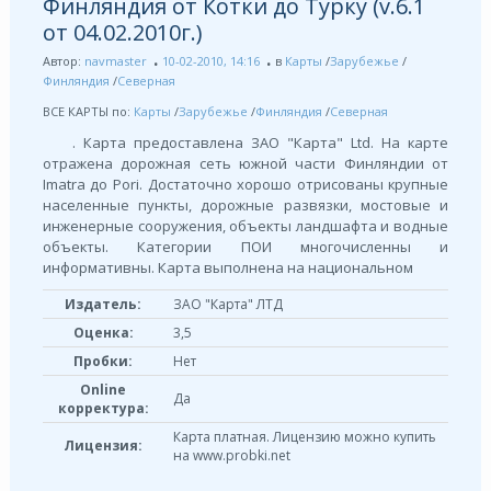
Финляндия от Котки до Турку (v.6.1
от 04.02.2010г.)
Автор:
navmaster
10-02-2010, 14:16
в
Карты
/
Зарубежье
/
Финляндия
/
Северная
ВСЕ КАРТЫ по:
Карты
/
Зарубежье
/
Финляндия
/
Северная
. Карта предоставлена ЗАО "Карта" Ltd. На карте
отражена дорожная сеть южной части Финляндии от
Imatra до Pori. Достаточно хорошо отрисованы крупные
населенные пункты, дорожные развязки, мостовые и
инженерные сооружения, объекты ландшафта и водные
объекты. Категории ПОИ многочисленны и
информативны. Карта выполнена на национальном
Издатель:
ЗАО "Карта" ЛТД
Оценка:
3,5
Пробки:
Нет
Online
Да
корректура:
Карта платная. Лицензию можно купить
Лицензия:
на www.probki.net