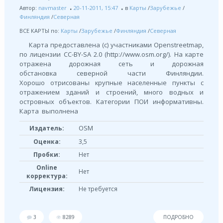
Автор:
navmaster
20-11-2011, 15:47
в
Карты
/
Зарубежье
/
Финляндия
/
Северная
ВСЕ КАРТЫ по:
Карты
/
Зарубежье
/
Финляндия
/
Северная
Карта предоставлена (с) участниками Openstreetmap,
по лицензии СС-BY-SA 2.0 (http://www.osm.org/). На карте
отражена дорожная сеть и дорожная
обстановка северной части Финляндии.
Хорошо отрисованы крупные населенные пункты с
отражением зданий и строений, много водных и
островных объектов. Категории ПОИ информативны.
Карта выполнена
OSM
Издатель:
Оценка:
3,5
Пробки:
Нет
Online
Нет
корректура:
Лицензия:
Не требуется
3
8289
ПОДРОБНО