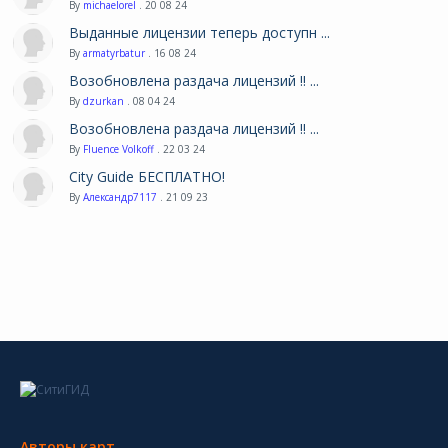
By
michaelorel
. 20 08 24
Выданные лицензии теперь доступн ...
By
armatyrbatur
. 16 08 24
Возобновлена раздача лицензий !! ...
By
dzurkan
. 08 04 24
Возобновлена раздача лицензий !! ...
By
Fluence Volkoff
. 22 03 24
City Guide БЕСПЛАТНО!
By
Александр7117
. 21 09 23
Авторы карт