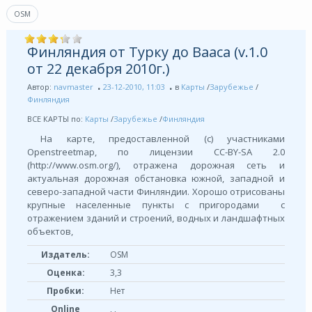
OSM
Финляндия от Турку до Вааса (v.1.0
от 22 декабря 2010г.)
Автор:
navmaster
23-12-2010, 11:03
в
Карты
/
Зарубежье
/
Финляндия
ВСЕ КАРТЫ по:
Карты
/
Зарубежье
/
Финляндия
На карте, предоставленной (с) участниками
Openstreetmap, по лицензии СС-BY-SA 2.0
(http://www.osm.org/), отражена дорожная сеть и
актуальная дорожная обстановка южной, западной и
северо-западной части Финляндии. Хорошо отрисованы
крупные населенные пункты с пригородами с
отражением зданий и строений, водных и ландшафтных
объектов,
Издатель:
OSM
Оценка:
3,3
Пробки:
Нет
Online