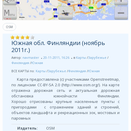
OSM
Южная обл. Финляндии (ноябрь
2011г.)
Автор:
navmaster
20-11-2011, 16:26
в
Карты
/
Зарубежье
/
Финляндия
/
Южная
ВСЕ КАРТЫ по:
Карты
/
Зарубежье
/
Финляндия
/
Южная
Карта предоставлена (с) участниками Openstreetmap,
по лицензии СС-BY-SA 2.0 (http://www.osm.org/). На карте
отражена дорожная сеть и актуальная дорожная
обстановка южнойчасти Финляндии.
Хорошо отрисованы крупные населенные пункты с
пригородами с отражением зданий и строений,
объектов ландшафта и рекреационных зок, мостовых и
паромных
OSM
Издатель: