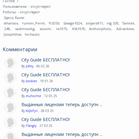
Гостей: 7
Пользователи:
- отсутствуют
Роботы:
- отсутствуют
Здесь были:
ikharisov
,
runner_Perm
,
YUDSV
,
Savage1024
,
solyaris911
,
ing 330
,
Tamtek
,
248
,
vadimovi4-g
,
avzem
,
ns1975
,
KIA1970
,
AnthonyVioto
,
Adriankew
,
JosephVow
,
techauto
Комментарии
City Guide БЕСПЛАТНО!
By
jofrey
. 06 02 26
City Guide БЕСПЛАТНО!
By
sorokser
. 19 01 26
City Guide БЕСПЛАТНО!
By
muhozhor
. 12 05 25
Выданные лицензии теперь доступн ...
By
KoJIoTyn
. 28 03 25
City Guide БЕСПЛАТНО!
By
FSergey
. 27 03 25
Выданные лицензии теперь доступн ...