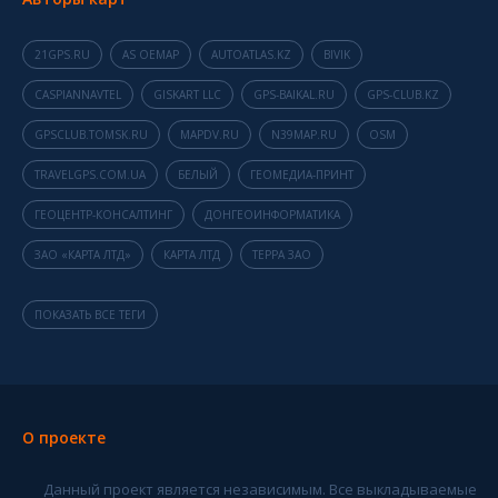
21GPS.RU
AS OEMAP
AUTOATLAS.KZ
BIVIK
CASPIANNAVTEL
GISKART LLC
GPS-BAIKAL.RU
GPS-CLUB.KZ
GPSCLUB.TOMSK.RU
MAPDV.RU
N39MAP.RU
OSM
TRAVELGPS.COM.UA
БЕЛЫЙ
ГЕОМЕДИА-ПРИНТ
ГЕОЦЕНТР-КОНСАЛТИНГ
ДОНГЕОИНФОРМАТИКА
ЗАО «КАРТА ЛТД»
КАРТА ЛТД
ТЕРРА ЗАО
ПОКАЗАТЬ ВСЕ ТЕГИ
О проекте
Данный проект является независимым. Все выкладываемые