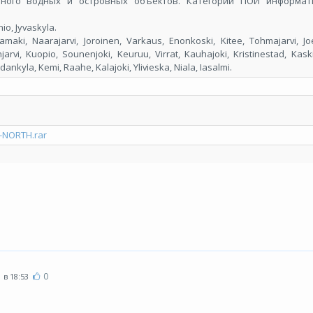
много водных и островных объектов. Категории ПОИ информат
o, Jyvaskyla.
ki, Naarajarvi, Joroinen, Varkaus, Enonkoski, Kitee, Tohmajarvi, Joe
linjarvi, Kuopio, Sounenjoki, Keuruu, Virrat, Kauhajoki, Kristinestad, Kas
nkyla, Kemi, Raahe, Kalajoki, Ylivieska, Niala, Iasalmi.
I-NORTH.rar
0
в 18:53