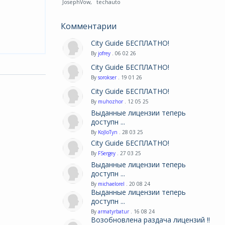
JosephVow
,
techauto
Комментарии
City Guide БЕСПЛАТНО!
By
jofrey
. 06 02 26
City Guide БЕСПЛАТНО!
By
sorokser
. 19 01 26
City Guide БЕСПЛАТНО!
By
muhozhor
. 12 05 25
Выданные лицензии теперь
доступн ...
By
KoJIoTyn
. 28 03 25
City Guide БЕСПЛАТНО!
By
FSergey
. 27 03 25
Выданные лицензии теперь
доступн ...
By
michaelorel
. 20 08 24
Выданные лицензии теперь
доступн ...
By
armatyrbatur
. 16 08 24
Возобновлена раздача лицензий !!