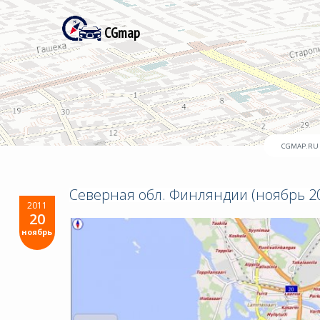
CGmap
CGMAP.RU
Северная обл. Финляндии (ноябрь 20
2011
20
ноябрь