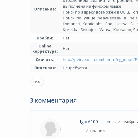
отражением зданий и строений, 
выполнена на финском языке.
Описание:
Поиск по адресу возможен в Oulu, Torni
Поиск по улице реализован в Pielsama
Ilomansti, Kontiolahti, Eno, Lieksa, Sii
Kurekka, Seinajoki, Vaasa, Kuusamo, Soda
Пробки:
Нет
Online
Нет
корректура:
http://peirce.osm.rambler.ru/cg_maps/F
Скачать:
Лицензия:
Не требуется
OSM
3 комментария
.
.
IgorA100
2011
20 ноябрь
Исправил.