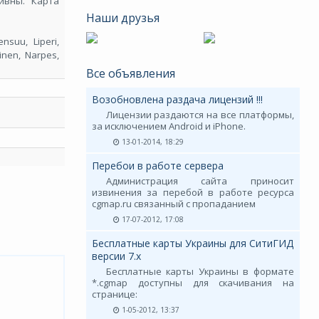
ивны. Карта
Наши друзья
nsuu, Liperi,
kinen, Narpes,
Все объявления
Возобновлена раздача лицензий !!!
Лицензии раздаются на все платформы,
за исключением Android и iPhone.
13-01-2014, 18:29
Перебои в работе сервера
Администрация сайта приносит
извинения за перебой в работе ресурса
cgmap.ru связанный с пропаданием
17-07-2012, 17:08
Бесплатные карты Украины для СитиГИД
версии 7.х
Бесплатные карты Украины в формате
*.cgmap доступны для скачивания на
странице:
1-05-2012, 13:37