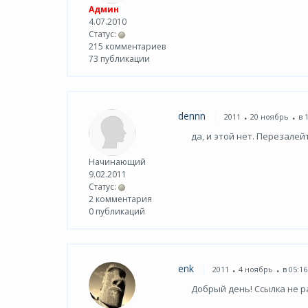
Админ
4.07.2010
Статус:
215 комментариев
73 публикации
.
.
dennn
2011
20 ноябрь
в 
да, и этой нет. Перезалей
Начинающий
9.02.2011
Статус:
2 комментария
0 публикаций
.
.
enk
2011
4 ноябрь
в 05:16
Добрый день! Ссылка не р