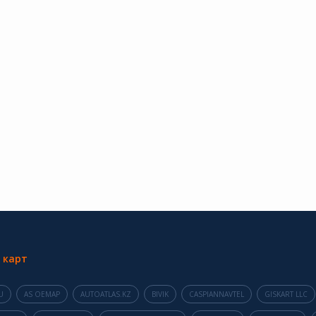
 карт
U
AS OEMAP
AUTOATLAS.KZ
BIVIK
CASPIANNAVTEL
GISKART LLC