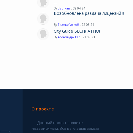
...
By
dzurkan
. 08 04 24
Возобновлена раздача лицензий !!
...
By
Fluence Volkoff
. 22 03 24
City Guide БЕСПЛАТНО!
By
Александр7117
. 21 09 23
О проекте
Данный проект является
независимым. Все выкладываемые