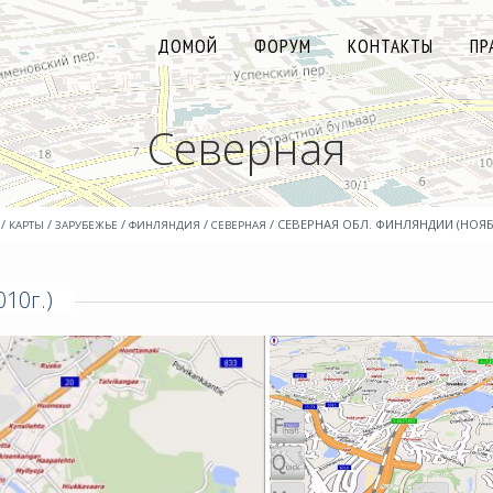
ДОМОЙ
ФОРУМ
КОНТАКТЫ
ПР
Северная
/
/
/
/
/ СЕВЕРНАЯ ОБЛ. ФИНЛЯНДИИ (НОЯБР
КАРТЫ
ЗАРУБЕЖЬЕ
ФИНЛЯНДИЯ
СЕВЕРНАЯ
10г.)