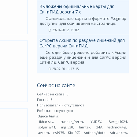
Выложены официальные карты для
СитиГИД версии 7.х
Официальные карты в формате *.cgmap
доступны для скачивания на странице:
29-04-2012, 15:02
Открыта Акция по раздаче лицензий для
CarPC версии СитиГИД
Сегодня было решено добавить к Акции
еще раздачу лицензий и для CarPC версии
СитиГИД. CarPC версия
28-07-2011, 17:15
Сейчас на сайте
Сейчас на сайте: 5
Гостей: 5
Пользователи:
- отсутствуют
Роботы:
- отсутствуют
Здесь были:
ikharisov
,
runner_Perm
,
YUDSV
,
Savage1024
,
solyaris911
,
ing 330
,
Tamtek
,
248
,
vadimovi4-g
,
avzem
,
ns1975
,
KIA1970
,
AnthonyVioto
,
Adriankew
,