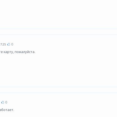
0
17:25
те карту, пожалуйста.
0
аботает.