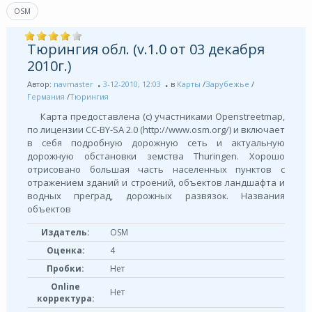
OSM
Тюрингия обл. (v.1.0 от 03 декабря
2010г.)
Автор:
navmaster
3-12-2010, 12:03
в
Карты
/
Зарубежье
/
Германия
/
Тюрингия
Карта предоставлена (с) участниками Openstreetmap,
по лицензии СС-BY-SA 2.0 (http://www.osm.org/) и включает
в себя подробную дорожную сеть и актуальную
дорожную обстановки земства Thuringen. Хорошо
отрисовано большая часть населенных пунктов с
отражением зданий и строений, объектов ландшафта и
водных преград, дорожных развязок. Названия
объектов
Издатель:
OSM
Оценка:
4
Пробки:
Нет
Online
Нет
корректура: