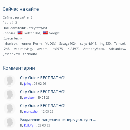
Сейчас на сайте
Сейчас на сайте: 5
Гостей: 3
Пользователи:
- отсутствуют
Роботы:
Twitter Bot
,
Google
Здесь были:
ikharisov
,
runner_Perm
,
YUDSV
,
Savage1024
,
solyaris911
,
ing 330
,
Tamtek
,
248
,
vadimovi4-g
,
avzem
,
ns1975
,
KIA1970
,
AnthonyVioto
,
Adriankew
,
JosephVow
,
techauto
Комментарии
City Guide БЕСПЛАТНО!
By
jofrey
. 06 02 26
City Guide БЕСПЛАТНО!
By
sorokser
. 19 01 26
City Guide БЕСПЛАТНО!
By
muhozhor
. 12 05 25
Выданные лицензии теперь доступн ...
By
KoJIoTyn
. 28 03 25