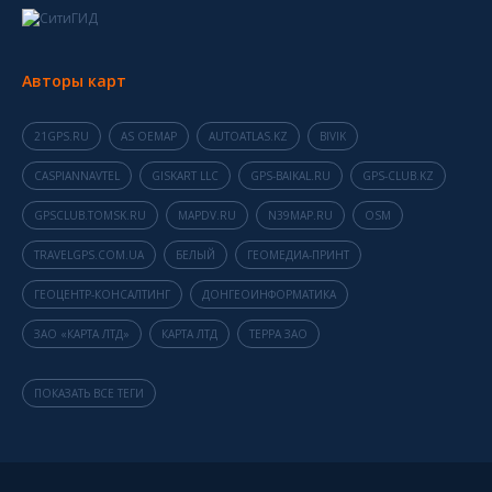
Авторы карт
21GPS.RU
AS OEMAP
AUTOATLAS.KZ
BIVIK
CASPIANNAVTEL
GISKART LLC
GPS-BAIKAL.RU
GPS-CLUB.KZ
GPSCLUB.TOMSK.RU
MAPDV.RU
N39MAP.RU
OSM
TRAVELGPS.COM.UA
БЕЛЫЙ
ГЕОМЕДИА-ПРИНТ
ГЕОЦЕНТР-КОНСАЛТИНГ
ДОНГЕОИНФОРМАТИКА
ЗАО «КАРТА ЛТД»
КАРТА ЛТД
ТЕРРА ЗАО
ПОКАЗАТЬ ВСЕ ТЕГИ