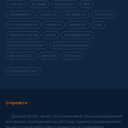
21GPS.RU
AS OEMAP
AUTOATLAS.KZ
BIVIK
CASPIANNAVTEL
GISKART LLC
GPS-BAIKAL.RU
GPS-CLUB.KZ
GPSCLUB.TOMSK.RU
MAPDV.RU
N39MAP.RU
OSM
TRAVELGPS.COM.UA
БЕЛЫЙ
ГЕОМЕДИА-ПРИНТ
ГЕОЦЕНТР-КОНСАЛТИНГ
ДОНГЕОИНФОРМАТИКА
ЗАО «КАРТА ЛТД»
КАРТА ЛТД
ТЕРРА ЗАО
ПОКАЗАТЬ ВСЕ ТЕГИ
О проекте
Данный проект является независимым. Все выкладываемые
материалы принадлежат их авторам. Администрация проекта
не несет какой либо ответственности за содержимое