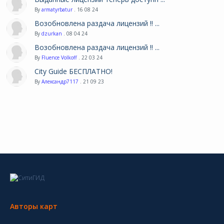
By
armatyrbatur
. 16 08 24
Возобновлена раздача лицензий !! ...
By
dzurkan
. 08 04 24
Возобновлена раздача лицензий !! ...
By
Fluence Volkoff
. 22 03 24
City Guide БЕСПЛАТНО!
By
Александр7117
. 21 09 23
Авторы карт