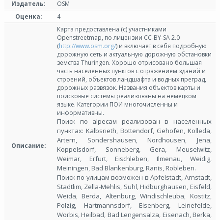
Издатель:
OSM
Оценка:
4
Карта предоставлена (с) участниками
Openstreetmap, по лицензии СС-BY-SA 2.0
(
http://www.osm.org/
) и включает в себя подробную
дорожную сеть и актуальную дорожную обстановки
земства Thuringen. Хорошо отрисовано большая
часть населенных пунктов с отражением зданий и
строений, объектов ландшафта и водных преград,
дорожных развязок. Названия объектов карты и
поисковые системы реализованы на немецком
языке. Категории ПОИ многочисленны и
информативны.
Поиск по аlресам реализован в населенных
пунктах: Kalbsrieth, Bottendorf, Gehofen, Kolleda,
Artern, Sondershausen, Nordhousen, Jena,
Описание:
Koppelsdorf, Sonneberg, Gera, Meuselwitz,
Weimar, Erfurt, Eischleben, Ilmenau, Weidig,
Meiningen, Bad Blankenburg, Ranis, Robleben.
Поиск по улицам возможен в Apfelstadt, Arnstadt,
Stadtlim, Zella-Mehlis, Suhl, Hidburghausen, Eisfeld,
Weida, Berda, Altenburg, Windischleuba, Kostitz,
Polzig, Hartmannsdorf, Eisenberg, Leinefelde,
Worbis, Heilbad, Bad Lengensalza, Eisenach, Berka,