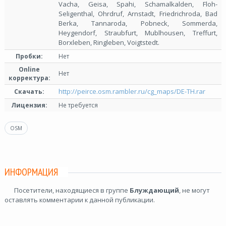
Vacha, Geisa, Spahi, Schamalkalden, Floh-
Seligenthal, Ohrdruf, Arnstadt, Friedrichroda, Bad
Berka, Tannaroda, Pobneck, Sommerda,
Heygendorf, Straubfurt, Mublhousen, Treffurt,
Borxleben, Ringleben, Voigtstedt.
Пробки:
Нет
Online
Нет
корректура:
http://peirce.osm.rambler.ru/cg_maps/DE-TH.rar
Скачать:
Лицензия:
Не требуется
OSM
ИНФОРМАЦИЯ
Посетители, находящиеся в группе
Блуждающий
, не могут
оставлять комментарии к данной публикации.