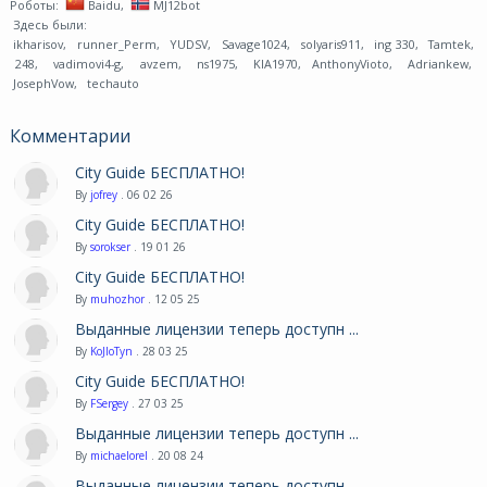
Роботы:
Baidu
,
MJ12bot
Здесь были:
ikharisov
,
runner_Perm
,
YUDSV
,
Savage1024
,
solyaris911
,
ing 330
,
Tamtek
,
248
,
vadimovi4-g
,
avzem
,
ns1975
,
KIA1970
,
AnthonyVioto
,
Adriankew
,
JosephVow
,
techauto
Комментарии
City Guide БЕСПЛАТНО!
By
jofrey
. 06 02 26
City Guide БЕСПЛАТНО!
By
sorokser
. 19 01 26
City Guide БЕСПЛАТНО!
By
muhozhor
. 12 05 25
Выданные лицензии теперь доступн ...
By
KoJIoTyn
. 28 03 25
City Guide БЕСПЛАТНО!
By
FSergey
. 27 03 25
Выданные лицензии теперь доступн ...
By
michaelorel
. 20 08 24
Выданные лицензии теперь доступн ...