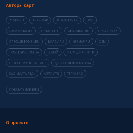
Авторы карт
21GPS.RU
AS OEMAP
AUTOATLAS.KZ
BIVIK
CASPIANNAVTEL
GISKART LLC
GPS-BAIKAL.RU
GPS-CLUB.KZ
GPSCLUB.TOMSK.RU
MAPDV.RU
N39MAP.RU
OSM
TRAVELGPS.COM.UA
БЕЛЫЙ
ГЕОМЕДИА-ПРИНТ
ГЕОЦЕНТР-КОНСАЛТИНГ
ДОНГЕОИНФОРМАТИКА
ЗАО «КАРТА ЛТД»
КАРТА ЛТД
ТЕРРА ЗАО
ПОКАЗАТЬ ВСЕ ТЕГИ
О проекте