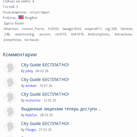
Сейчас на сайте: 4
Гостей: 3
Пользователи:
- отсутствуют
Роботы:
BingBot
Здесь были:
ikharisov
,
runner_Perm
,
YUDSV
,
Savage1024
,
solyaris911
,
ing 330
,
Tamtek
,
248
,
vadimovi4-g
,
avzem
,
ns1975
,
KIA1970
,
AnthonyVioto
,
Adriankew
,
JosephVow
,
techauto
Комментарии
City Guide БЕСПЛАТНО!
By
jofrey
. 06 02 26
City Guide БЕСПЛАТНО!
By
sorokser
. 19 01 26
City Guide БЕСПЛАТНО!
By
muhozhor
. 12 05 25
Выданные лицензии теперь доступн ...
By
KoJIoTyn
. 28 03 25
City Guide БЕСПЛАТНО!
By
FSergey
. 27 03 25