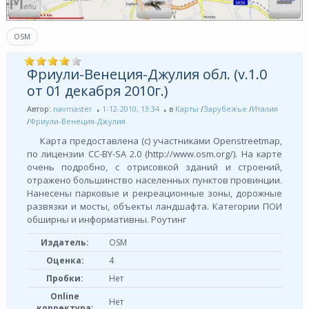
OSM
Фриули-Венеция-Джулия обл. (v.1.0
от 01 декабря 2010г.)
Автор:
navmaster
1-12-2010, 13:34
в
Карты
/
Зарубежье
/
Италия
/
Фриули-Венеция-Джулия
Карта предоставлена (с) участниками Openstreetmap,
по лицензии СС-BY-SA 2.0 (http://www.osm.org/). На карте
очень подробно, с отрисовкой зданий и строений,
отражено большинство населенных пунктов провинции.
Нанесены парковые и рекреационные зоны, дорожные
развязки и мосты, объекты ландшафта. Категории ПОИ
обширны и информативны. Роутинг
Издатель:
OSM
Оценка:
4
Пробки:
Нет
Online
Нет
корректура: