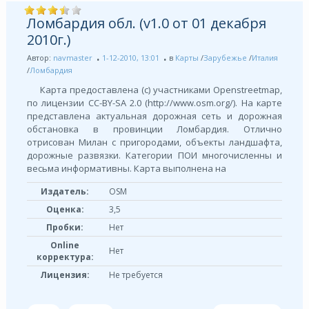
Ломбардия обл. (v1.0 от 01 декабря
2010г.)
Автор:
navmaster
1-12-2010, 13:01
в
Карты
/
Зарубежье
/
Италия
/
Ломбардия
Карта предоставлена (с) участниками Openstreetmap,
по лицензии СС-BY-SA 2.0 (http://www.osm.org/). На карте
представлена актуальная дорожная сеть и дорожная
обстановка в провинции Ломбардия. Отлично
отрисован Милан с пригородами, объекты ландшафта,
дорожные развязки. Категории ПОИ многочисленны и
весьма информативны. Карта выполнена на
Издатель:
OSM
Оценка:
3,5
Пробки:
Нет
Online
Нет
корректура:
Лицензия:
Не требуется