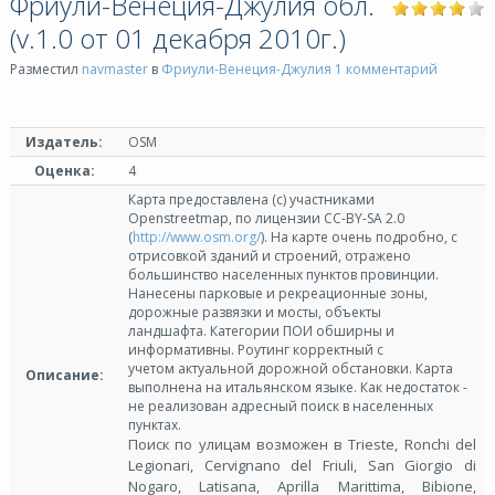
Фриули-Венеция-Джулия обл.
(v.1.0 от 01 декабря 2010г.)
Разместил
navmaster
в
Фриули-Венеция-Джулия
1 комментарий
Издатель:
OSM
Оценка:
4
Карта предоставлена (с) участниками
Openstreetmap, по лицензии СС-BY-SA 2.0
(
http://www.osm.org/
). На карте очень подробно, с
отрисовкой зданий и строений, отражено
большинство населенных пунктов провинции.
Нанесены парковые и рекреационные зоны,
дорожные развязки и мосты, объекты
ландшафта. Категории ПОИ обширны и
информативны. Роутинг корректный с
учетом актуальной дорожной обстановки. Карта
Описание:
выполнена на итальянском языке. Как недостаток -
не реализован адресный поиск в населенных
пунктах.
Поиск по улицам возможен в Trieste, Ronchi del
Legionari, Cervignano del Friuli, San Giorgio di
Nogaro, Latisana, Aprilla Marittima, Bibione,