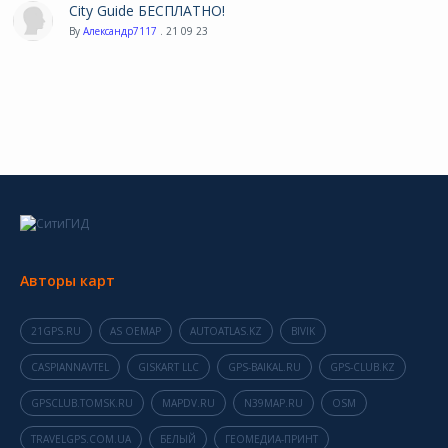
City Guide БЕСПЛАТНО!
By
Александр7117
. 21 09 23
Авторы карт
21GPS.RU
AS OEMAP
AUTOATLAS.KZ
BIVIK
CASPIANNAVTEL
GISKART LLC
GPS-BAIKAL.RU
GPS-CLUB.KZ
GPSCLUB.TOMSK.RU
MAPDV.RU
N39MAP.RU
OSM
TRAVELGPS.COM.UA
БЕЛЫЙ
ГЕОМЕДИА-ПРИНТ