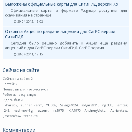
Выложены официальные карты для СитиГИД версии 7.х
Официальные карты в формате *.cgmap доступны для
скачивания на странице:
29-04-2012, 15:02
Открыта Акция по раздаче лицензий для CarPC версии
СитиГИД
Сегодня было решено добавить к Акции еще раздачу
лицензий и для CarPC версии СитиГИД. CarPC версия
28-07-2011, 17:15
Сейчас на сайте
Сейчас на сайте: 2
Гостей: 2
Пользователи:
- отсутствуют
Роботы:
- отсутствуют
Здесь были:
ikharisov
,
runner_Perm
,
YUDSV
,
Savage1024
,
solyaris911
,
ing 330
,
Tamtek
,
248
,
vadimovi4-g
,
avzem
,
ns1975
,
KIA1970
,
AnthonyVioto
,
Adriankew
,
JosephVow
,
techauto
Комментарии