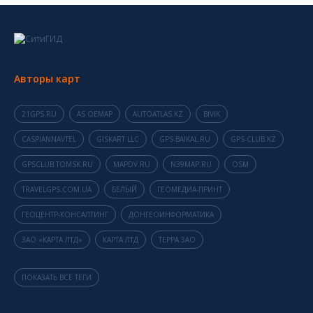
Авторы карт
21GPS.RU
AS OEMAP
AUTOATLAS.KZ
BIVIK
CASPIANNAVTEL
GISKART LLC
GPS-BAIKAL.RU
GPS-CLUB.KZ
GPSCLUB.TOMSK.RU
MAPDV.RU
N39MAP.RU
OSM
TRAVELGPS.COM.UA
БЕЛЫЙ
ГЕОМЕДИА-ПРИНТ
ГЕОЦЕНТР-КОНСАЛТИНГ
ДОНГЕОИНФОРМАТИКА
ЗАО «КАРТА ЛТД»
КАРТА ЛТД
ТЕРРА ЗАО
ПОКАЗАТЬ ВСЕ ТЕГИ