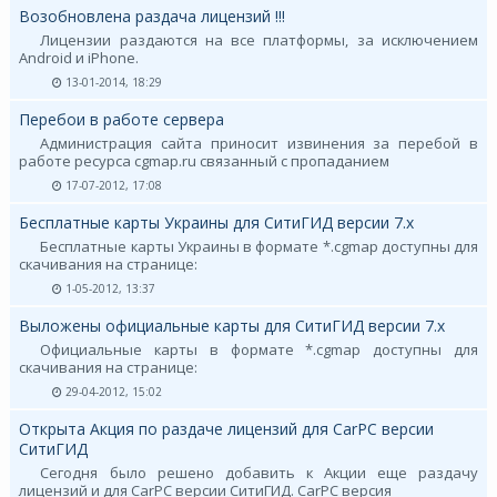
Возобновлена раздача лицензий !!!
Лицензии раздаются на все платформы, за исключением
Android и iPhone.
13-01-2014, 18:29
Перебои в работе сервера
Администрация сайта приносит извинения за перебой в
работе ресурса cgmap.ru связанный с пропаданием
17-07-2012, 17:08
Бесплатные карты Украины для СитиГИД версии 7.х
Бесплатные карты Украины в формате *.cgmap доступны для
скачивания на странице:
1-05-2012, 13:37
Выложены официальные карты для СитиГИД версии 7.х
Официальные карты в формате *.cgmap доступны для
скачивания на странице:
29-04-2012, 15:02
Открыта Акция по раздаче лицензий для CarPC версии
СитиГИД
Сегодня было решено добавить к Акции еще раздачу
лицензий и для CarPC версии СитиГИД. CarPC версия