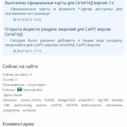
Выложены официальные карты для СитиГИД версии 7.х
Официальные карты в формате *.cgmap доступны для
скачивания на странице:
29-04-2012, 15:02
Открыта Акция по раздаче лицензий для CarPC версии
СитиГИД
Сегодня было решено добавить к Акции еще раздачу
лицензий и для CarPC версии СитиГИД. CarPC версия
28-07-2011, 17:15
Сейчас на сайте
Сейчас на сайте: 4
Гостей: 3
Пользователи:
- отсутствуют
Роботы:
Semrush Bot
Здесь были:
ikharisov
,
runner_Perm
,
YUDSV
,
Savage1024
,
solyaris911
,
ing 330
,
Tamtek
,
248
,
vadimovi4-g
,
avzem
,
ns1975
,
KIA1970
,
AnthonyVioto
,
Adriankew
,
JosephVow
,
techauto
Комментарии