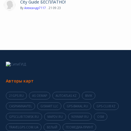
City Guide БЕСПЛАТНО!
By
Александр7117
. 21 09 23
Авторы карт
21GPS.RU
AS OEMAP
AUTOATLAS.KZ
BIVIK
CASPIANNAVTEL
GISKART LLC
GPS-BAIKAL.RU
GPS-CLUB.KZ
GPSCLUB.TOMSK.RU
MAPDV.RU
N39MAP.RU
OSM
TRAVELGPS.COM.UA
БЕЛЫЙ
ГЕОМЕДИА-ПРИНТ