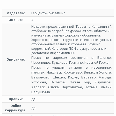
Издатель:
Геоцентр-Консалтинг
Оценка:
4
На карте, предоставленной "Геоцентр-Консалтинг",
отображена подробная дорожная сеть области и
нанесена актуальная дорожная обстановка.
Хорошо отрисованы крупные населенные пункты с
отображением зданий и строений. Роутинг
корректный. Категории ПОИ структурированы и
достаточно информативны.
Поиск по адресам возможен в Вологде,
Описание:
Череповце, Будьково, Гритино, Красной Горке.
Поиск по улицам активен в населенных
пунктах: Никольск, Крохалево, Великом Устюге,
Ватланово, Шексна, Кадуй, Бабаево, Чагода,
Устюжна, Вытегра, Липин Бор, Кириллов,
Харовск, Сямжа, Верховатье, Тотьма, имени
Бабушкина.
Пробки:
Да
Online
Да
корректура: