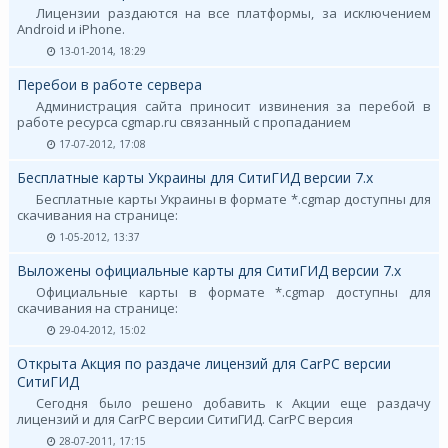
Лицензии раздаются на все платформы, за исключением
Android и iPhone.
13-01-2014, 18:29
Перебои в работе сервера
Администрация сайта приносит извинения за перебой в
работе ресурса cgmap.ru связанный с пропаданием
17-07-2012, 17:08
Бесплатные карты Украины для СитиГИД версии 7.х
Бесплатные карты Украины в формате *.cgmap доступны для
скачивания на странице:
1-05-2012, 13:37
Выложены официальные карты для СитиГИД версии 7.х
Официальные карты в формате *.cgmap доступны для
скачивания на странице:
29-04-2012, 15:02
Открыта Акция по раздаче лицензий для CarPC версии
СитиГИД
Сегодня было решено добавить к Акции еще раздачу
лицензий и для CarPC версии СитиГИД. CarPC версия
28-07-2011, 17:15