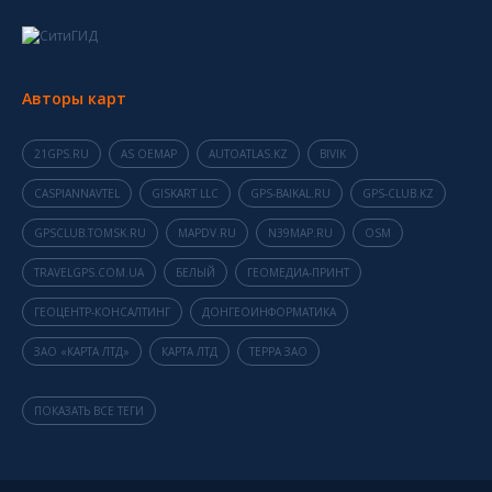
Авторы карт
21GPS.RU
AS OEMAP
AUTOATLAS.KZ
BIVIK
CASPIANNAVTEL
GISKART LLC
GPS-BAIKAL.RU
GPS-CLUB.KZ
GPSCLUB.TOMSK.RU
MAPDV.RU
N39MAP.RU
OSM
TRAVELGPS.COM.UA
БЕЛЫЙ
ГЕОМЕДИА-ПРИНТ
ГЕОЦЕНТР-КОНСАЛТИНГ
ДОНГЕОИНФОРМАТИКА
ЗАО «КАРТА ЛТД»
КАРТА ЛТД
ТЕРРА ЗАО
ПОКАЗАТЬ ВСЕ ТЕГИ