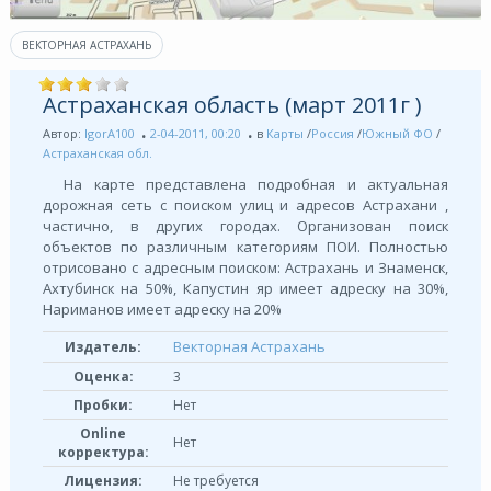
ВЕКТОРНАЯ АСТРАХАНЬ
Астраханская область (март 2011г )
Автор:
IgorA100
2-04-2011, 00:20
в
Карты
/
Россия
/
Южный ФО
/
Астраханская обл.
На карте представлена подробная и актуальная
дорожная сеть с поиском улиц и адресов Астрахани ,
частично, в других городах. Организован поиск
объектов по различным категориям ПОИ. Полностью
отрисовано с адресным поиском: Астрахань и Знаменск,
Ахтубинск на 50%, Капустин яр имеет адреску на 30%,
Нариманов имеет адреску на 20%
Векторная Астрахань
Издатель:
Оценка:
3
Пробки:
Нет
Online
Нет
корректура:
Лицензия:
Не требуется