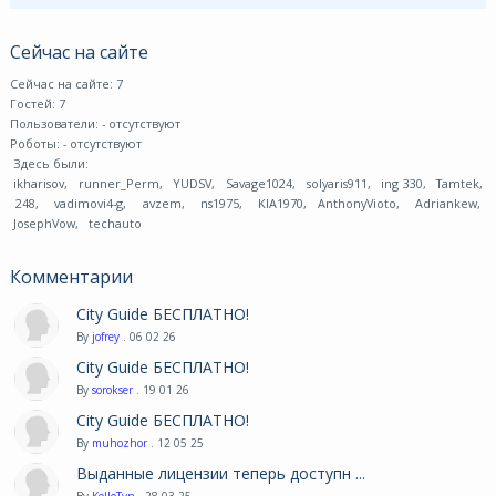
Сейчас на сайте
Сейчас на сайте: 7
Гостей: 7
Пользователи:
- отсутствуют
Роботы:
- отсутствуют
Здесь были:
ikharisov
,
runner_Perm
,
YUDSV
,
Savage1024
,
solyaris911
,
ing 330
,
Tamtek
,
248
,
vadimovi4-g
,
avzem
,
ns1975
,
KIA1970
,
AnthonyVioto
,
Adriankew
,
JosephVow
,
techauto
Комментарии
City Guide БЕСПЛАТНО!
By
jofrey
. 06 02 26
City Guide БЕСПЛАТНО!
By
sorokser
. 19 01 26
City Guide БЕСПЛАТНО!
By
muhozhor
. 12 05 25
Выданные лицензии теперь доступн ...
By
KoJIoTyn
. 28 03 25