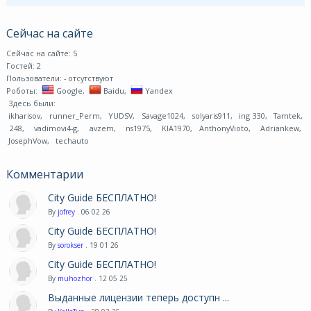
Сейчас на сайте
Сейчас на сайте: 5
Гостей: 2
Пользователи:
- отсутствуют
Роботы:
Google
,
Baidu
,
Yandex
Здесь были:
ikharisov
,
runner_Perm
,
YUDSV
,
Savage1024
,
solyaris911
,
ing 330
,
Tamtek
,
248
,
vadimovi4-g
,
avzem
,
ns1975
,
KIA1970
,
AnthonyVioto
,
Adriankew
,
JosephVow
,
techauto
Комментарии
City Guide БЕСПЛАТНО!
By
jofrey
. 06 02 26
City Guide БЕСПЛАТНО!
By
sorokser
. 19 01 26
City Guide БЕСПЛАТНО!
By
muhozhor
. 12 05 25
Выданные лицензии теперь доступн ...