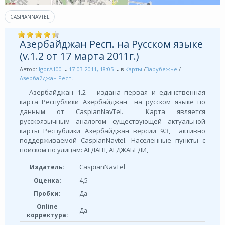
CASPIANNAVTEL
Азербайджан Респ. на Русском языке
(v.1.2 от 17 марта 2011г.)
Автор:
IgorA100
17-03-2011, 18:05
в
Карты
/
Зарубежье
/
Азербайджан Респ.
Азербайджан 1.2 – издана первая и единственная
карта Республики Азербайджан на русском языке по
данным от CaspianNavTel. Карта является
русскоязычным аналогом существующей актуальной
карты Республики Азербайджан версии 9.3, активно
поддерживаемой CaspianNavtel. Населенные пункты с
поиском по улицам: АГДАШ, АГДЖАБЕДИ,
CaspianNavTel
Издатель:
Оценка:
4,5
Пробки:
Да
Online
Да
корректура: