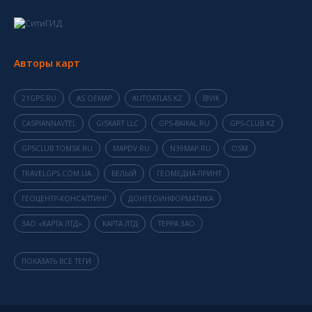
Авторы карт
21GPS.RU
AS OEMAP
AUTOATLAS.KZ
BIVIK
CASPIANNAVTEL
GISKART LLC
GPS-BAIKAL.RU
GPS-CLUB.KZ
GPSCLUB.TOMSK.RU
MAPDV.RU
N39MAP.RU
OSM
TRAVELGPS.COM.UA
БЕЛЫЙ
ГЕОМЕДИА-ПРИНТ
ГЕОЦЕНТР-КОНСАЛТИНГ
ДОНГЕОИНФОРМАТИКА
ЗАО «КАРТА ЛТД»
КАРТА ЛТД
ТЕРРА ЗАО
ПОКАЗАТЬ ВСЕ ТЕГИ