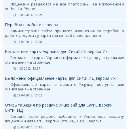
Лицензии раздаются на все платформы, за исключением
Android и iPhone.
13-01-2014, 18:29
Перебои в работе сервера
Администрация сайта приносит извинения за перебой в
работе ресурса cgmap.ru связанный с пропаданием
17-07-2012, 17:08
Бесплатные карты Украины для СитиГИД версии 7.х
Бесплатные карты Украины в формате *.cgmap доступны для
скачивания на странице:
1-05-2012, 13:37
Выложены официальные карты для СитиГИД версии 7.х
Официальные карты в формате *.cgmap доступны для
скачивания на странице:
29-04-2012, 15:02
Открыта Акция по раздаче лицензий для CarPC версии
СитиГИД
Сегодня было решено добавить к Акции еще раздачу
лицензий и для CarPC версии СитиГИД. CarPC версия
28-07-2011, 17:15