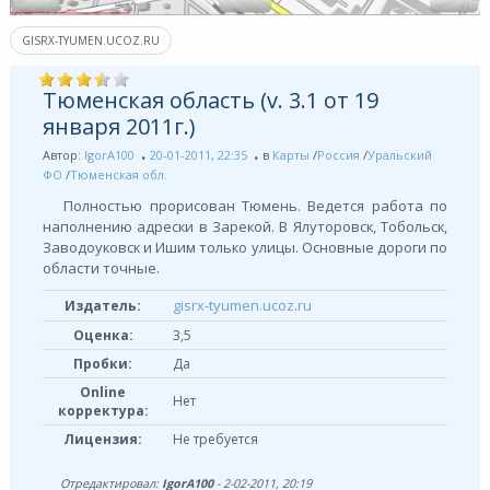
GISRX-TYUMEN.UCOZ.RU
Тюменская область (v. 3.1 от 19
января 2011г.)
Автор:
IgorA100
20-01-2011, 22:35
в
Карты
/
Россия
/
Уральский
ФО
/
Тюменская обл.
Полностью прорисован Тюмень. Ведется работа по
наполнению адрески в Зарекой. В Ялуторовск, Тобольск,
Заводоуковск и Ишим только улицы. Основные дороги по
области точные.
gisrx-tyumen.ucoz.ru
Издатель:
Оценка:
3,5
Пробки:
Да
Online
Нет
корректура:
Лицензия:
Не требуется
Отредактировал:
IgorA100
- 2-02-2011, 20:19