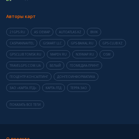
Авторы карт
21GPS.RU
AS OEMAP
AUTOATLAS.KZ
BIVIK
CASPIANNAVTEL
GISKART LLC
GPS-BAIKAL.RU
GPS-CLUB.KZ
GPSCLUB.TOMSK.RU
MAPDV.RU
N39MAP.RU
OSM
TRAVELGPS.COM.UA
БЕЛЫЙ
ГЕОМЕДИА-ПРИНТ
ГЕОЦЕНТР-КОНСАЛТИНГ
ДОНГЕОИНФОРМАТИКА
ЗАО «КАРТА ЛТД»
КАРТА ЛТД
ТЕРРА ЗАО
ПОКАЗАТЬ ВСЕ ТЕГИ
О проекте