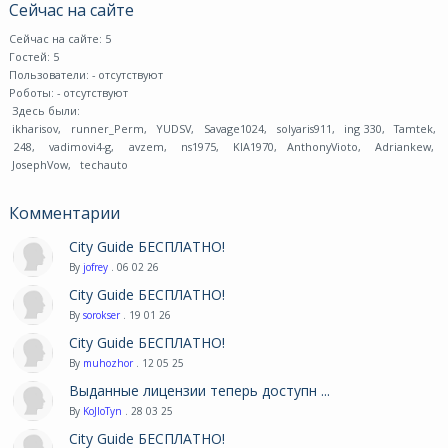
Сейчас на сайте
Сейчас на сайте: 5
Гостей: 5
Пользователи:
- отсутствуют
Роботы:
- отсутствуют
Здесь были:
ikharisov
,
runner_Perm
,
YUDSV
,
Savage1024
,
solyaris911
,
ing 330
,
Tamtek
,
248
,
vadimovi4-g
,
avzem
,
ns1975
,
KIA1970
,
AnthonyVioto
,
Adriankew
,
JosephVow
,
techauto
Комментарии
City Guide БЕСПЛАТНО!
By
jofrey
. 06 02 26
City Guide БЕСПЛАТНО!
By
sorokser
. 19 01 26
City Guide БЕСПЛАТНО!
By
muhozhor
. 12 05 25
Выданные лицензии теперь доступн ...
By
KoJIoTyn
. 28 03 25
City Guide БЕСПЛАТНО!