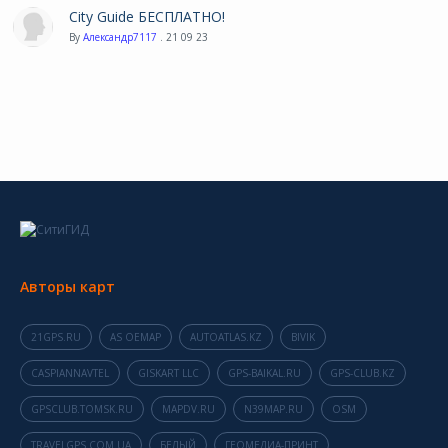
City Guide БЕСПЛАТНО!
By
Александр7117
. 21 09 23
Авторы карт
21GPS.RU
AS OEMAP
AUTOATLAS.KZ
BIVIK
CASPIANNAVTEL
GISKART LLC
GPS-BAIKAL.RU
GPS-CLUB.KZ
GPSCLUB.TOMSK.RU
MAPDV.RU
N39MAP.RU
OSM
TRAVELGPS.COM.UA
БЕЛЫЙ
ГЕОМЕДИА-ПРИНТ