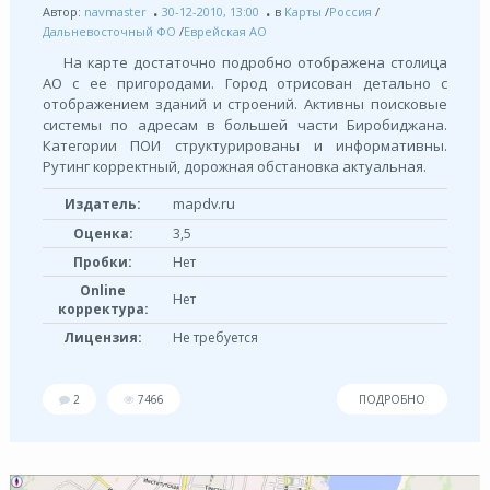
Автор:
navmaster
30-12-2010, 13:00
в
Карты
/
Россия
/
Дальневосточный ФО
/
Еврейская АО
На карте достаточно подробно отображена столица
АО с ее пригородами. Город отрисован детально с
отображением зданий и строений. Активны поисковые
системы по адресам в большей части Биробиджана.
Категории ПОИ структурированы и информативны.
Рутинг корректный, дорожная обстановка актуальная.
mapdv.ru
Издатель:
Оценка:
3,5
Пробки:
Нет
Online
Нет
корректура:
Лицензия:
Не требуется
2
7466
ПОДРОБНО