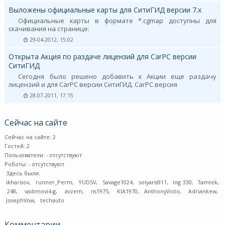
Выложены официальные карты для СитиГИД версии 7.х
Официальные карты в формате *.cgmap доступны для
скачивания на странице:
29-04-2012, 15:02
Открыта Акция по раздаче лицензий для CarPC версии
СитиГИД
Сегодня было решено добавить к Акции еще раздачу
лицензий и для CarPC версии СитиГИД. CarPC версия
28-07-2011, 17:15
Сейчас на сайте
Сейчас на сайте: 2
Гостей: 2
Пользователи:
- отсутствуют
Роботы:
- отсутствуют
Здесь были:
ikharisov
,
runner_Perm
,
YUDSV
,
Savage1024
,
solyaris911
,
ing 330
,
Tamtek
,
248
,
vadimovi4-g
,
avzem
,
ns1975
,
KIA1970
,
AnthonyVioto
,
Adriankew
,
JosephVow
,
techauto
Комментарии