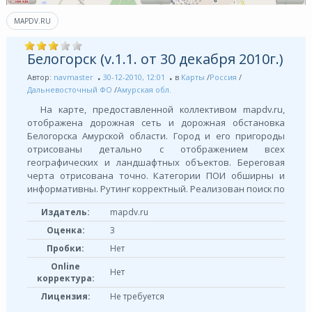
MAPDV.RU
Белогорск (v.1.1. от 30 декабря 2010г.)
Автор:
navmaster
30-12-2010, 12:01
в
Карты
/
Россия
/
Дальневосточный ФО
/
Амурская обл.
На карте, предоставленной коллективом mapdv.ru,
отображена дорожная сеть и дорожная обстановка
Белогорска Амурской области. Город и его пригороды
отрисованы детально с отображением всех
географических и ландшафтных объектов. Береговая
черта отрисована точно. Категории ПОИ обширны и
информативны. Рутинг корректный. Реализован поиск по
Издатель:
mapdv.ru
Оценка:
3
Пробки:
Нет
Online
Нет
корректура:
Лицензия:
Не требуется