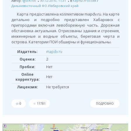
Автор:
IgorA100
30-12-2010, 11:31
в
Карты
/
Россия
/
Дальневосточный ФО
/
Хабаровский край
Карта предоставлена коллективом mapdv.ru. На карте
детально и подробно представлен Хабаровск с
пригородами включая левоборежную часть. Дорожная
обстановка актуальная. Отрисованы здания и строения,
инженерные и водные объекты, береговая черта и
острова. Категории ПОИ обширны и функциональны.
Издатель:
mapdv.ru
Оценка:
2
Пробки:
Нет
Online
Нет
корректура:
Лицензия:
Не требуется
0
11781
ПОДРОБНО