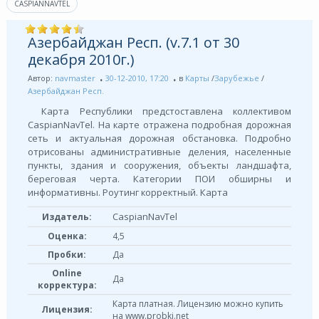
CASPIANNAVTEL
Азербайджан Респ. (v.7.1 от 30
декабря 2010г.)
Автор:
navmaster
30-12-2010, 17:20
в
Карты
/
Зарубежье
/
Азербайджан Респ.
Карта Республики предстоставлена коллективом
CaspianNavTel. На карте отражена подробная дорожная
сеть и актуальная дорожная обстановка. Подробно
отрисованы административные деления, населенные
пункты, здания и сооружения, объекты ландшафта,
береговая черта. Категории ПОИ обширны и
информативны. Роутинг корректный. Карта
CaspianNavTel
Издатель:
Оценка:
4,5
Пробки:
Да
Online
Да
корректура:
Карта платная. Лицензию можно купить
Лицензия:
на www.probki.net