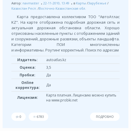
Автор:
navmaster
22-11-2010, 13:49
в
Карты
/
Зарубежье
/
Казахстан Респ.
/
Восточно-Казахстанская обл.
Карта предоставлена коллективом ТОО "АвтоАтлас
KZ". На карте отображена подробная дорожная сеть и
актуальная дорожная обстановка области. Хорошо
отрисованы населенные пункты с отображением зданий
и сооружений, дорожные развязки, объекты ландшафта.
Категории ПОИ многочисленны
и информативны. Роутинг корректный. Поиск по адресам
Издатель:
autoatlas.kz
Оценка:
3,5
Пробки:
Да
Online
Да
корректура:
Карта платная. Лицензию можно купить
Лицензия:
на www.probki.net
0
6783
ПОДРОБНО