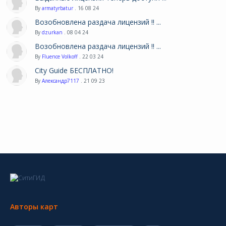
By
armatyrbatur
. 16 08 24
Возобновлена раздача лицензий !! ...
By
dzurkan
. 08 04 24
Возобновлена раздача лицензий !! ...
By
Fluence Volkoff
. 22 03 24
City Guide БЕСПЛАТНО!
By
Александр7117
. 21 09 23
Авторы карт