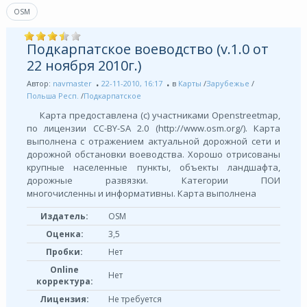
OSM
Подкарпатское воеводство (v.1.0 от
22 ноября 2010г.)
Автор:
navmaster
22-11-2010, 16:17
в
Карты
/
Зарубежье
/
Польша Респ.
/
Подкарпатское
Карта предоставлена (с) участниками Openstreetmap,
по лицензии СС-BY-SA 2.0 (http://www.osm.org/). Карта
выполнена с отражением актуальной дорожной сети и
дорожной обстановки воеводства. Хорошо отрисованы
крупные населенные пункты, объекты ландшафта,
дорожные развязки. Категории ПОИ
многочисленны и информативны. Карта выполнена
Издатель:
OSM
Оценка:
3,5
Пробки:
Нет
Online
Нет
корректура:
Лицензия:
Не требуется