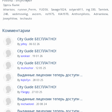
Роботы:
- отсутствуют
Здесь были:
ikharisov
,
runner_Perm
,
YUDSV
,
Savage1024
,
solyaris911
,
ing 330
,
Tamtek
,
248
,
vadimovi4-g
,
avzem
,
ns1975
,
KIA1970
,
AnthonyVioto
,
Adriankew
,
JosephVow
,
techauto
Комментарии
City Guide БЕСПЛАТНО!
By
jofrey
. 06 02 26
City Guide БЕСПЛАТНО!
By
sorokser
. 19 01 26
City Guide БЕСПЛАТНО!
By
muhozhor
. 12 05 25
Выданные лицензии теперь доступн ...
By
KoJIoTyn
. 28 03 25
City Guide БЕСПЛАТНО!
By
FSergey
. 27 03 25
Выданные лицензии теперь доступн ...
By
michaelorel
. 20 08 24
Выданные лицензии теперь доступн ...