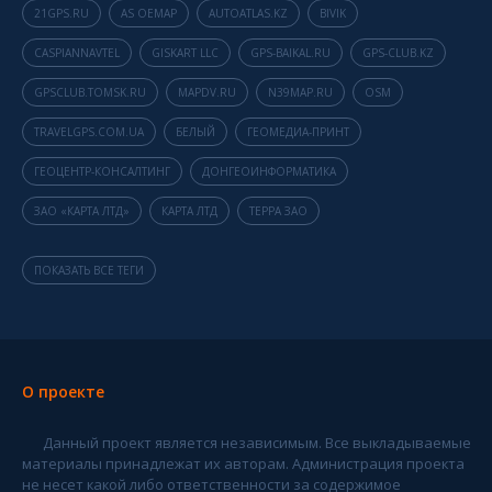
21GPS.RU
AS OEMAP
AUTOATLAS.KZ
BIVIK
CASPIANNAVTEL
GISKART LLC
GPS-BAIKAL.RU
GPS-CLUB.KZ
GPSCLUB.TOMSK.RU
MAPDV.RU
N39MAP.RU
OSM
TRAVELGPS.COM.UA
БЕЛЫЙ
ГЕОМЕДИА-ПРИНТ
ГЕОЦЕНТР-КОНСАЛТИНГ
ДОНГЕОИНФОРМАТИКА
ЗАО «КАРТА ЛТД»
КАРТА ЛТД
ТЕРРА ЗАО
ПОКАЗАТЬ ВСЕ ТЕГИ
О проекте
Данный проект является независимым. Все выкладываемые
материалы принадлежат их авторам. Администрация проекта
не несет какой либо ответственности за содержимое