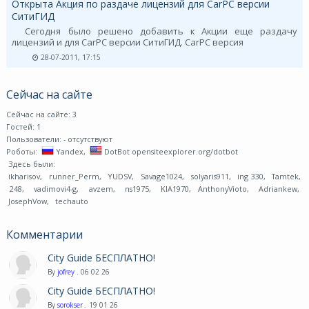
Открыта Акция по раздаче лицензий для CarPC версии
СитиГИД
Сегодня было решено добавить к Акции еще раздачу
лицензий и для CarPC версии СитиГИД. CarPC версия
28-07-2011, 17:15
Сейчас на сайте
Сейчас на сайте: 3
Гостей: 1
Пользователи:
- отсутствуют
Роботы:
Yandex
,
DotBot opensiteexplorer.org/dotbot
Здесь были:
ikharisov
,
runner_Perm
,
YUDSV
,
Savage1024
,
solyaris911
,
ing 330
,
Tamtek
,
248
,
vadimovi4-g
,
avzem
,
ns1975
,
KIA1970
,
AnthonyVioto
,
Adriankew
,
JosephVow
,
techauto
Комментарии
City Guide БЕСПЛАТНО!
By
jofrey
. 06 02 26
City Guide БЕСПЛАТНО!
By
sorokser
. 19 01 26