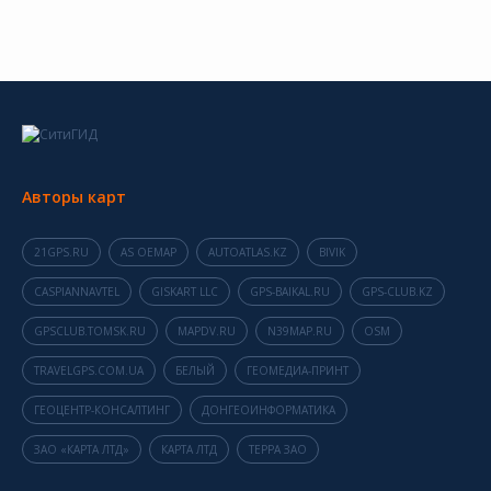
Авторы карт
21GPS.RU
AS OEMAP
AUTOATLAS.KZ
BIVIK
CASPIANNAVTEL
GISKART LLC
GPS-BAIKAL.RU
GPS-CLUB.KZ
GPSCLUB.TOMSK.RU
MAPDV.RU
N39MAP.RU
OSM
TRAVELGPS.COM.UA
БЕЛЫЙ
ГЕОМЕДИА-ПРИНТ
ГЕОЦЕНТР-КОНСАЛТИНГ
ДОНГЕОИНФОРМАТИКА
ЗАО «КАРТА ЛТД»
КАРТА ЛТД
ТЕРРА ЗАО