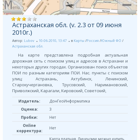
Астраханская обл. (v. 2.3 от 09 июня
2010г.)
Автор:
Lubov
10-06-2010, 13:47
в
Карты
/
Россия
/
Южный ФО
/
Астраханская обл.
На карте представлена подробная актуальная
дорожная сеть с поиском улиц и адресов в Астрахани и
некоторых других городах. Организован поиск объектов
ПОИ по разным категориям ПОИ. Нас. пункты с поиском
улиц: Астрахань, Ахтубинск, Ленинский,
Старокучергановка, Трусовский, Наримановский,
Приволжский, Карагали, Кировский, Советский,
Издатель:
ДонГеоИнформатика
Оценка:
3
Пробки:
Нет
Online
Нет
корректура:
Карта платная. Лицензию можно купить