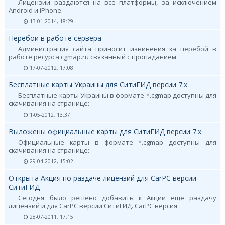
Лицензии раздаются на все платформы, за исключением
Android и iPhone.
13-01-2014, 18:29
Перебои в работе сервера
Администрация сайта приносит извинения за перебой в
работе ресурса cgmap.ru связанный с пропаданием
17-07-2012, 17:08
Бесплатные карты Украины для СитиГИД версии 7.х
Бесплатные карты Украины в формате *.cgmap доступны для
скачивания на странице:
1-05-2012, 13:37
Выложены официальные карты для СитиГИД версии 7.х
Официальные карты в формате *.cgmap доступны для
скачивания на странице:
29-04-2012, 15:02
Открыта Акция по раздаче лицензий для CarPC версии
СитиГИД
Сегодня было решено добавить к Акции еще раздачу
лицензий и для CarPC версии СитиГИД. CarPC версия
28-07-2011, 17:15