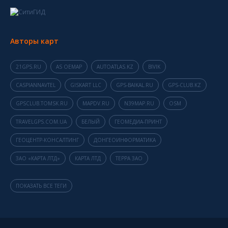
Авторы карт
21GPS.RU
AS OEMAP
AUTOATLAS.KZ
BIVIK
CASPIANNAVTEL
GISKART LLC
GPS-BAIKAL.RU
GPS-CLUB.KZ
GPSCLUB.TOMSK.RU
MAPDV.RU
N39MAP.RU
OSM
TRAVELGPS.COM.UA
БЕЛЫЙ
ГЕОМЕДИА-ПРИНТ
ГЕОЦЕНТР-КОНСАЛТИНГ
ДОНГЕОИНФОРМАТИКА
ЗАО «КАРТА ЛТД»
КАРТА ЛТД
ТЕРРА ЗАО
ПОКАЗАТЬ ВСЕ ТЕГИ