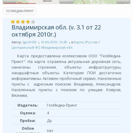
ГЕОМЕДИА-ПРИНТ
Владимирская обл. (v. 3.1 от 22
октября 2010г.)
Автор:
IgorA100
10-06-2010, 16:38
в
Карты
/
Россия
/
Центральный ФО
/
Владимирская обл.
Карта предоставлена коллективом ООО "ГеоМедиа-
Принт". На карте отражена актуальная дорожная сеть,
нанесены строения, объекты инфраструктуры,
ландшафтные объекты. Категории ПОИ достаточно
информативны. Активен пробочный сервис. Населенные
пункты с адресным поиском: Владимир, Александров.
Населенные пункты с поиском по улицам: Ковров,
Вязники,
Издатель:
ГеоМедиа-Принт
Оценка:
4
Пробки:
Да
Online
Нет