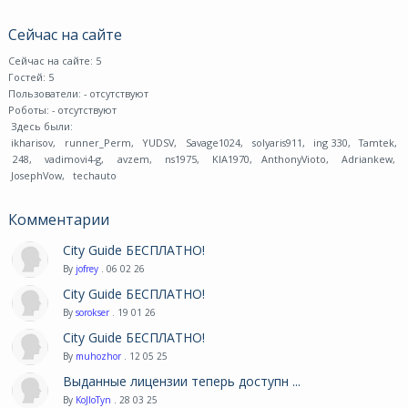
Сейчас на сайте
Сейчас на сайте: 5
Гостей: 5
Пользователи:
- отсутствуют
Роботы:
- отсутствуют
Здесь были:
ikharisov
,
runner_Perm
,
YUDSV
,
Savage1024
,
solyaris911
,
ing 330
,
Tamtek
,
248
,
vadimovi4-g
,
avzem
,
ns1975
,
KIA1970
,
AnthonyVioto
,
Adriankew
,
JosephVow
,
techauto
Комментарии
City Guide БЕСПЛАТНО!
By
jofrey
. 06 02 26
City Guide БЕСПЛАТНО!
By
sorokser
. 19 01 26
City Guide БЕСПЛАТНО!
By
muhozhor
. 12 05 25
Выданные лицензии теперь доступн ...
By
KoJIoTyn
. 28 03 25