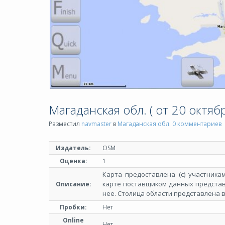
Магаданская обл. ( от 20 октябр
Разместил
navmaster
в
Магаданская обл.
0 комментариев
Издатель:
OSM
Оценка:
1
Карта предоставлена (с) участникам
карте поставщиком данных представ
Описание:
нее. Столица области представлена 
Пробки:
Нет
Online
Нет