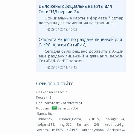
Выложены официальные карты для
СитиГИД версии 7.х
Официальные карты в формате *.cgmap
доступны для скачивания на странице:
29-04-2012, 15:02
Открыта Акция по раздаче лицензий для
CarPC версии СитиГИД
Сегодня было решено добавить к Акции
еще раздачу лицензий и для CarPC версии
СитиГИД. CarPC версия
28-07-2011, 17:15
Сейчас на сайте
Сейчас на сайте: 7
Гостей: 6
Пользователи:
- отсутствуют
Роботы:
Semrush Bot
Здесь были:
ikharisov
,
runner_Perm
,
YUDSV
,
Savage1024
,
solyaris911
,
ing 330
,
Tamtek
,
248
,
vadimovi4-g
,
avzem
,
ns1975
,
KIA1970
,
AnthonyVioto
,
Adriankew
,