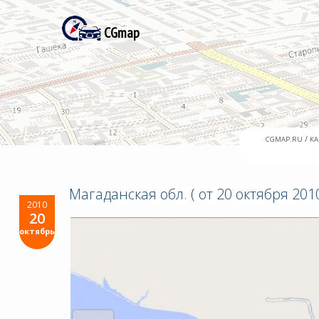
CGmap
/
CGMAP.RU
КА
Магаданская обл. ( от 20 октября 2010
2010
20
октябрь