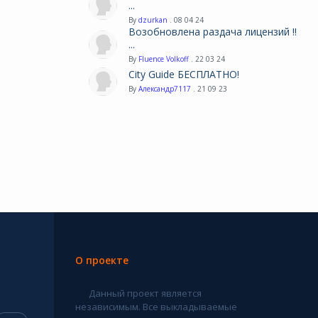
...
By
dzurkan
. 08 04 24
Возобновлена раздача лицензий !!
...
By
Fluence Volkoff
. 22 03 24
City Guide БЕСПЛАТНО!
By
Александр7117
. 21 09 23
О проекте
Данный проект является
независимым. Все выкладываемые