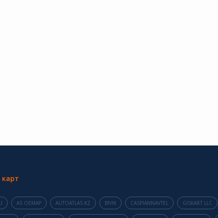
 карт
U
AS OEMAP
AUTOATLAS.KZ
BIVIK
CASPIANNAVTEL
GISKART LLC