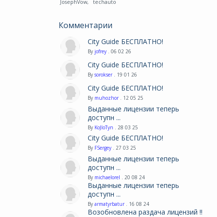
JosephVow
,
techauto
Комментарии
City Guide БЕСПЛАТНО!
By
jofrey
. 06 02 26
City Guide БЕСПЛАТНО!
By
sorokser
. 19 01 26
City Guide БЕСПЛАТНО!
By
muhozhor
. 12 05 25
Выданные лицензии теперь
доступн ...
By
KoJIoTyn
. 28 03 25
City Guide БЕСПЛАТНО!
By
FSergey
. 27 03 25
Выданные лицензии теперь
доступн ...
By
michaelorel
. 20 08 24
Выданные лицензии теперь
доступн ...
By
armatyrbatur
. 16 08 24
Возобновлена раздача лицензий !!