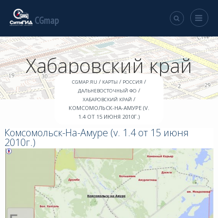
CGmap
Хабаровский край
/
/
/
CGMAP.RU
КАРТЫ
РОССИЯ
/
ДАЛЬНЕВОСТОЧНЫЙ ФО
/
ХАБАРОВСКИЙ КРАЙ
КОМСОМОЛЬСК-НА-АМУРЕ (V.
1.4 ОТ 15 ИЮНЯ 2010Г.)
Комсомольск-На-Амуре (v. 1.4 от 15 июня
2010г.)