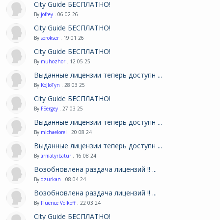
City Guide БЕСПЛАТНО!
By
jofrey
. 06 02 26
City Guide БЕСПЛАТНО!
By
sorokser
. 19 01 26
City Guide БЕСПЛАТНО!
By
muhozhor
. 12 05 25
Выданные лицензии теперь доступн ...
By
KoJIoTyn
. 28 03 25
City Guide БЕСПЛАТНО!
By
FSergey
. 27 03 25
Выданные лицензии теперь доступн ...
By
michaelorel
. 20 08 24
Выданные лицензии теперь доступн ...
By
armatyrbatur
. 16 08 24
Возобновлена раздача лицензий !! ...
By
dzurkan
. 08 04 24
Возобновлена раздача лицензий !! ...
By
Fluence Volkoff
. 22 03 24
City Guide БЕСПЛАТНО!