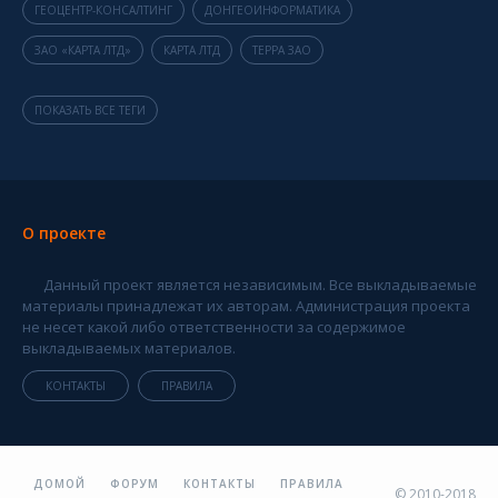
ГЕОЦЕНТР-КОНСАЛТИНГ
ДОНГЕОИНФОРМАТИКА
ЗАО «КАРТА ЛТД»
КАРТА ЛТД
ТЕРРА ЗАО
ПОКАЗАТЬ ВСЕ ТЕГИ
О проекте
Данный проект является независимым. Все выкладываемые
материалы принадлежат их авторам. Администрация проекта
не несет какой либо ответственности за содержимое
выкладываемых материалов.
КОНТАКТЫ
ПРАВИЛА
ДОМОЙ
ФОРУМ
КОНТАКТЫ
ПРАВИЛА
© 2010-2018