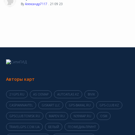
By
Александр7117
. 21 09 23
Авторы карт
21GPS.RU
AS OEMAP
AUTOATLAS.KZ
BIVIK
CASPIANNAVTEL
GISKART LLC
GPS-BAIKAL.RU
GPS-CLUB.KZ
GPSCLUB.TOMSK.RU
MAPDV.RU
N39MAP.RU
OSM
TRAVELGPS.COM.UA
БЕЛЫЙ
ГЕОМЕДИА-ПРИНТ