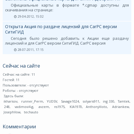
Официальные карты в формате *.cgmap доступны для
скачивания на странице:
29-04-2012, 15:02
Открыта Акция по раздаче лицензий для CarPC версии
СитиГИД
Сегодня было решено добавить к Акции еще раздачу
лицензий и для CarPC версии СитиГИД. CarPC версия
28-07-2011, 17:15
Сейчас на сайте
Сейчас на сайте: 11
Гостей: 11
Пользователи:
- отсутствуют
Роботы:
- отсутствуют
Здесь были:
ikharisov
,
runner_Perm
,
YUDSV
,
Savage1024
,
solyaris911
,
ing 330
,
Tamtek
,
248
,
vadimovi4-g
,
avzem
,
ns1975
,
KIA1970
,
AnthonyVioto
,
Adriankew
,
JosephVow
,
techauto
Комментарии