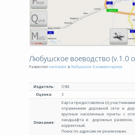
Любушское воеводство (v.1.0 о
Разместил
navmaster
в
Любушское
0 комментариев
Издатель:
OSM
Оценка:
3
Карта предоставлена (с) участниками 
отражением дорожной сети и дор
крупные населенные пункты с от
ландшафта и дорожных развязок. 
Описание:
корректный.
Поиск по адресам не реализован.