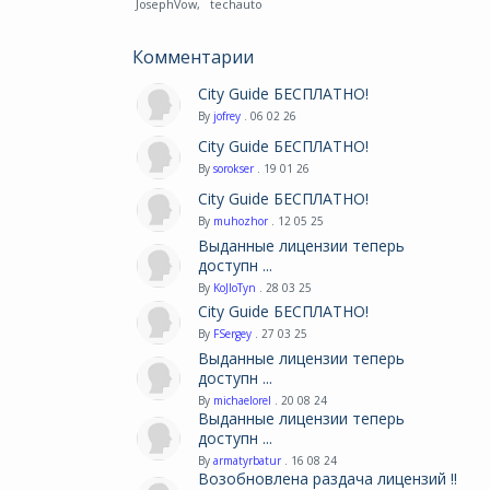
JosephVow
,
techauto
Комментарии
City Guide БЕСПЛАТНО!
By
jofrey
. 06 02 26
City Guide БЕСПЛАТНО!
By
sorokser
. 19 01 26
City Guide БЕСПЛАТНО!
By
muhozhor
. 12 05 25
Выданные лицензии теперь
доступн ...
By
KoJIoTyn
. 28 03 25
City Guide БЕСПЛАТНО!
By
FSergey
. 27 03 25
Выданные лицензии теперь
доступн ...
By
michaelorel
. 20 08 24
Выданные лицензии теперь
доступн ...
By
armatyrbatur
. 16 08 24
Возобновлена раздача лицензий !!