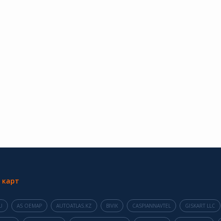
 карт
U
AS OEMAP
AUTOATLAS.KZ
BIVIK
CASPIANNAVTEL
GISKART LLC