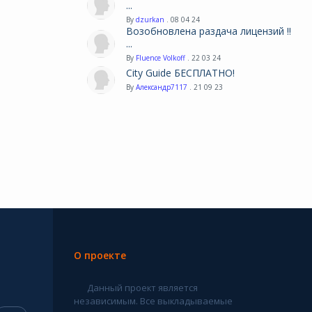
...
By
dzurkan
. 08 04 24
Возобновлена раздача лицензий !!
...
By
Fluence Volkoff
. 22 03 24
City Guide БЕСПЛАТНО!
By
Александр7117
. 21 09 23
О проекте
Данный проект является
независимым. Все выкладываемые