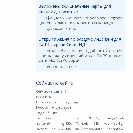
Выложены официальные карты для
СитиГИД версии 7.х
Официальные карты в формате *.cgmap
доступны для скачивания на странице:
29-04-2012, 15:02
Открыта Акция по раздаче лицензий для
CarPC версии СитиГИД
Сегодня было решено добавить к Акции
еще раздачу лицензий и для CarPC версии
СитиГИД. CarPC версия
28-07-2011, 17:15
Сейчас на сайте
Сейчас на сайте: 6
Гостей: 6
Пользователи:
- отсутствуют
Роботы:
- отсутствуют
Здесь были:
ikharisov
,
runner_Perm
,
YUDSV
,
Savage1024
,
solyaris911
,
ing 330
,
Tamtek
,
248
,
vadimovi4-g
,
avzem
,
ns1975
,
KIA1970
,
AnthonyVioto
,
Adriankew
,