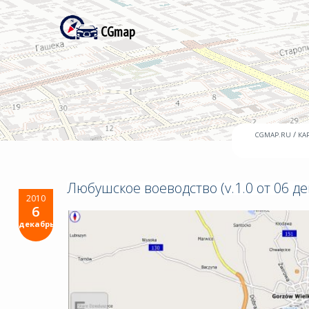
CGmap
/
CGMAP.RU
КА
Любушское воеводство (v.1.0 от 06 де
2010
6
декабрь