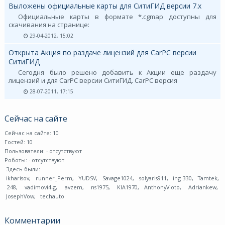
Выложены официальные карты для СитиГИД версии 7.х
Официальные карты в формате *.cgmap доступны для
скачивания на странице:
29-04-2012, 15:02
Открыта Акция по раздаче лицензий для CarPC версии
СитиГИД
Сегодня было решено добавить к Акции еще раздачу
лицензий и для CarPC версии СитиГИД. CarPC версия
28-07-2011, 17:15
Сейчас на сайте
Сейчас на сайте: 10
Гостей: 10
Пользователи:
- отсутствуют
Роботы:
- отсутствуют
Здесь были:
ikharisov
,
runner_Perm
,
YUDSV
,
Savage1024
,
solyaris911
,
ing 330
,
Tamtek
,
248
,
vadimovi4-g
,
avzem
,
ns1975
,
KIA1970
,
AnthonyVioto
,
Adriankew
,
JosephVow
,
techauto
Комментарии