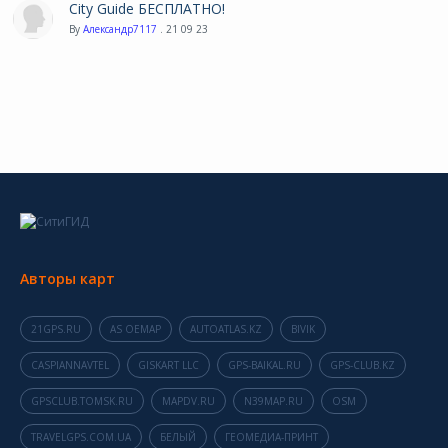
City Guide БЕСПЛАТНО!
By
Александр7117
. 21 09 23
Авторы карт
21GPS.RU
AS OEMAP
AUTOATLAS.KZ
BIVIK
CASPIANNAVTEL
GISKART LLC
GPS-BAIKAL.RU
GPS-CLUB.KZ
GPSCLUB.TOMSK.RU
MAPDV.RU
N39MAP.RU
OSM
TRAVELGPS.COM.UA
БЕЛЫЙ
ГЕОМЕДИА-ПРИНТ