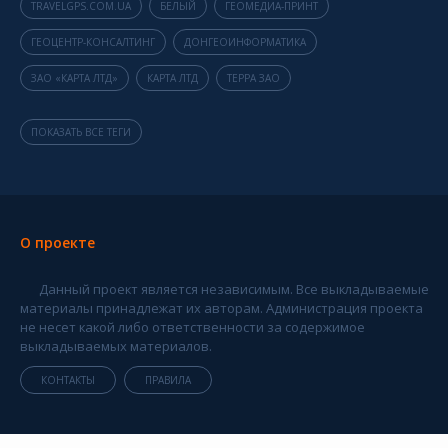
TRAVELGPS.COM.UA
БЕЛЫЙ
ГЕОМЕДИА-ПРИНТ
ГЕОЦЕНТР-КОНСАЛТИНГ
ДОНГЕОИНФОРМАТИКА
ЗАО «КАРТА ЛТД»
КАРТА ЛТД
ТЕРРА ЗАО
ПОКАЗАТЬ ВСЕ ТЕГИ
О проекте
Данный проект является независимым. Все выкладываемые
материалы принадлежат их авторам. Администрация проекта
не несет какой либо ответственности за содержимое
выкладываемых материалов.
КОНТАКТЫ
ПРАВИЛА