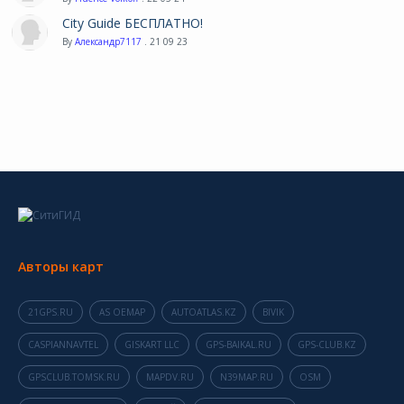
City Guide БЕСПЛАТНО!
By
Александр7117
. 21 09 23
Авторы карт
21GPS.RU
AS OEMAP
AUTOATLAS.KZ
BIVIK
CASPIANNAVTEL
GISKART LLC
GPS-BAIKAL.RU
GPS-CLUB.KZ
GPSCLUB.TOMSK.RU
MAPDV.RU
N39MAP.RU
OSM