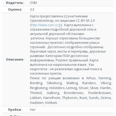
Издатель:
OSM
Оценка:
3,5
Карта предоставлена (с) участниками
Openstreetmap, по лицензии СС-BY-SA 2.0
(
http://www.osm.org/
). Карта выполнена с
отражением подробной дорожной сети и
актуальной дорожной обстановки
региона. Хорошо отрисованы большинство
населенных пунктов с отображением улиц и
строений. Достаточно подробно отображены
береговая черта, мосты и переправы, дорожные
развязки. Категории ПОИ достаточно
Описание:
информативны. Роутинг правильный. Карта
выполнена на национальном языке. Как
недостаток - не реализован адресный поиск в
населенных пунктах.
Поиск по улицам возможен в Arhus, herning,
Bording, Silkeborg, Malling, Randers, Viborg,
Ringkobing, Holstebro, Lemvig, Struer, Skive, Hardin,
Thisted, Aalborg, Brondersiev, Frederikstown,
Lokken, Hansthoim, Thyboron, Ikast, Sunds, Grena,
Hadsten, Voldum.
Пробки:
Нет