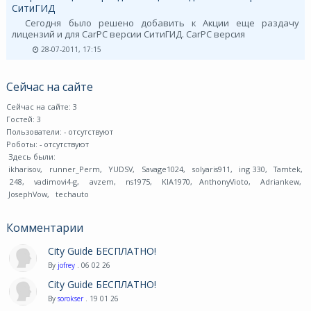
СитиГИД
Сегодня было решено добавить к Акции еще раздачу
лицензий и для CarPC версии СитиГИД. CarPC версия
28-07-2011, 17:15
Сейчас на сайте
Сейчас на сайте: 3
Гостей: 3
Пользователи:
- отсутствуют
Роботы:
- отсутствуют
Здесь были:
ikharisov
,
runner_Perm
,
YUDSV
,
Savage1024
,
solyaris911
,
ing 330
,
Tamtek
,
248
,
vadimovi4-g
,
avzem
,
ns1975
,
KIA1970
,
AnthonyVioto
,
Adriankew
,
JosephVow
,
techauto
Комментарии
City Guide БЕСПЛАТНО!
By
jofrey
. 06 02 26
City Guide БЕСПЛАТНО!
By
sorokser
. 19 01 26