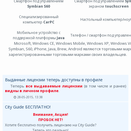
Смартфон под управлением
Cмартфон под управлением
Sy
Symbian S60
экраном
touchscreen
Специализированный
Настольный компьютер/ноу
компьютер
CarPC
Мобильное устройство с
Телефон / смартфон под управле
поддержкой платформы
Java
Microsoft, Windows CE, Windows Mobile, Windows XP, Windows Vi
Symbian, S60, iPhone, Java, Brew, Android являются торговыми ма
зарегистрированными торговыми марками своих владельцев.
Выданные лицензии теперь доступны в профиле
Теперь
все выдаваемые лицензии
(в том числе и ранее)
видны в личном профиле
.
28-05-2015, 13:38
City Guide БЕСПЛАТНО!
Внимание, Акция!
ПРОБОК НЕТ!
Хотите бесплатно получить лицензию на City Guide?
Теперь это реально!