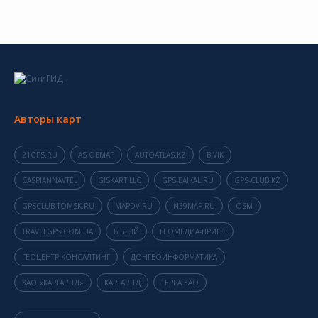
Авторы карт
21GPS.RU
AS OEMAP
AUTOATLAS.KZ
BIVIK
CASPIANNAVTEL
GISKART LLC
GPS-BAIKAL.RU
GPS-CLUB.KZ
GPSCLUB.TOMSK.RU
MAPDV.RU
N39MAP.RU
OSM
TRAVELGPS.COM.UA
БЕЛЫЙ
ГЕОМЕДИА-ПРИНТ
ГЕОЦЕНТР-КОНСАЛТИНГ
ДОНГЕОИНФОРМАТИКА
ЗАО «КАРТА ЛТД»
КАРТА ЛТД
ТЕРРА ЗАО