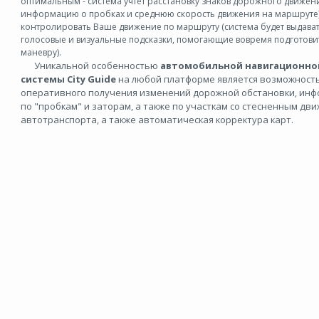
оптимальным - система учтет расстановку знаков дорожного движен
информацию о пробках
и среднюю скорость движения на маршруте
контролировать Ваше движение по маршруту (система будет выдава
голосовые и визуальные подсказки, помогающие вовремя подготовит
маневру).
Уникальной особенностью
автомобильной навигационно
системы City Guide
на любой платформе является возможност
оперативного получения изменений дорожной обстановки, ин
по "пробкам" и заторам, а также по участкам со стесненным дв
автотранспорта, а также автоматическая корректура карт.